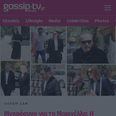
Showbiz
Lifestyle
Media
Celebrities
Photos
GOSSIP CAM
Μνημόσυνο για τη Μαρινέλλα: Η