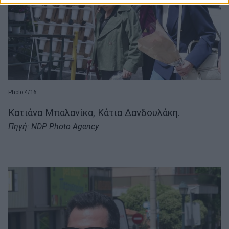
Photo 4/16
Κατιάνα Μπαλανίκα, Κάτια Δανδουλάκη.
Πηγή: NDP Photo Agency