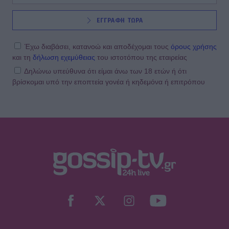
ΕΓΓΡΑΦΗ ΤΩΡΑ
Έχω διαβάσει, κατανοώ και αποδέχομαι τους
όρους χρήσης
και τη
δήλωση εχεμύθειας
του ιστοτόπου της εταιρείας
Δηλώνω υπεύθυνα ότι είμαι άνω των 18 ετών ή ότι
βρίσκομαι υπό την εποπτεία γονέα ή κηδεμόνα ή επιτρόπου