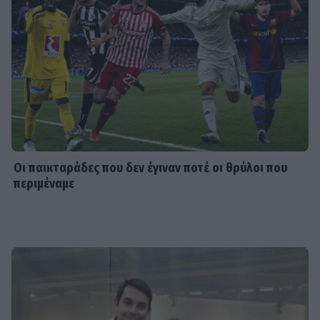
SHOWBIZ
Ξέσπασε η Ναταλί Κάκκαβα: «Πόσο
ενοχλητικοί μπορείτε να γίνετε;»
SHOWBIZ
Τροχαίο ατύχημα για τον Mike
Οι παικταράδες που δεν έγιναν ποτέ οι θρύλοι που
περιμέναμε
SHOWBIZ
Από την εκκλησία στην ξαπλώστρα:
Η εντυπωσιακή πόζα της
Καινούργιου με μαγιό και το
προσκύνημα