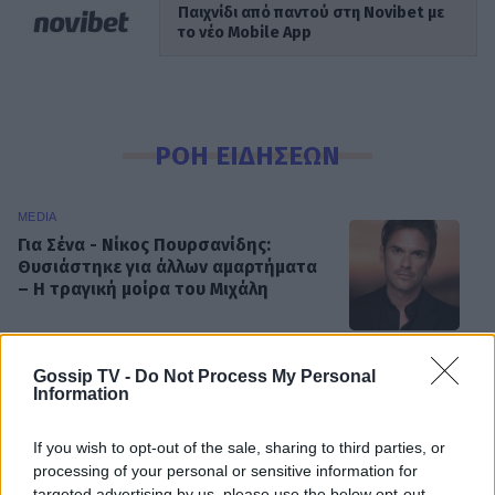
Παιχνίδι από παντού στη Novibet με
το νέο Mobile App
ΡΟΗ ΕΙΔΗΣΕΩΝ
MEDIA
Για Σένα - Νίκος Πουρσανίδης:
Θυσιάστηκε για άλλων αμαρτήματα
– Η τραγική μοίρα του Μιχάλη
Gossip TV -
Do Not Process My Personal
MEDIA
Information
Σταματίνα Τσιμτσιλή: «Πρέπει να
αφουγκράζεσαι τι θέλουν και τι
If you wish to opt-out of the sale, sharing to third parties, or
ψάχνουν οι τηλεθεατές»
processing of your personal or sensitive information for
targeted advertising by us, please use the below opt-out