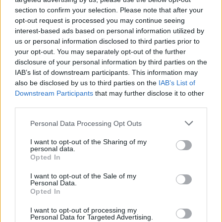
section to confirm your selection. Please note that after your
opt-out request is processed you may continue seeing
MEDIA
interest-based ads based on personal information utilized by
Αντώνιος και Κλεοπάτρα: Αυτοτελή
us or personal information disclosed to third parties prior to
επεισόδια και guest εμφανίσεις!
your opt-out. You may separately opt-out of the further
Ποιους θα δούμε στα πρώτα
disclosure of your personal information by third parties on the
επεισόδια
IAB’s list of downstream participants. This information may
also be disclosed by us to third parties on the
IAB’s List of
Downstream Participants
that may further disclose it to other
HOLLYWOOD
third parties.
Hailey Bieber: Τέλος το Pilates – Η
νέα προπόνηση για τέλειους
Personal Data Processing Opt Outs
γλουτούς
ΟΛΕΣ ΟΙ ΕΙΔΗΣΕΙΣ
I want to opt-out of the Sharing of my
personal data.
Opted In
SHOWBIZ
I want to opt-out of the Sale of my
Dolce Vita στο Κάπρι: Η Αμαλία
Personal Data.
DPG NETWORK
Opted In
Κωστοπούλου ποζάρει πάνω σε
σκάφος με αέρινο look!
I want to opt-out of processing my
Personal Data for Targeted Advertising.