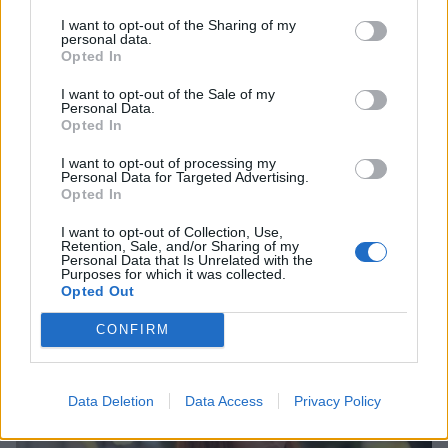
δεσμοί δοκιμάζονται περισσότερο
I want to opt-out of the Sharing of my
personal data.
Opted In
SHOWBIZ
I want to opt-out of the Sale of my
Personal Data.
Λίλα Μπακλέση – Παναγιώτης
Opted In
Μαρκεζίνης: Έγιναν γονείς! Η πρώτη
φωτό και το τρυφερό μήνυμα
I want to opt-out of processing my
Personal Data for Targeted Advertising.
Opted In
I want to opt-out of Collection, Use,
SHOWBIZ
Retention, Sale, and/or Sharing of my
Οι παικταράδες που δεν έγιναν ποτέ οι θρύλοι που
Κρατερός Κατσούλης: Ήταν μια
Personal Data that Is Unrelated with the
Purposes for which it was collected.
περιμέναμε
διαδρομή που επέλεξα για να βρω
Opted Out
τρόπους επικοινωνίας και
συνεννόησης
CONFIRM
SHOWBIZ
Data Deletion
Data Access
Privacy Policy
Συγκινεί η Ανθή Βούλγαρη: «Χωρίς
εσένα το φετινό καλοκαίρι θα ήταν
το δυσκολότερο της ζωής μου»