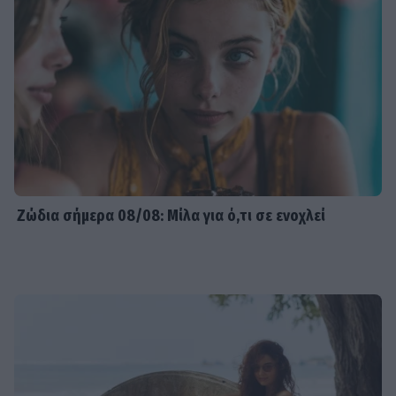
Ζώδια σήμερα 08/08: Μίλα για ό,τι σε ενοχλεί