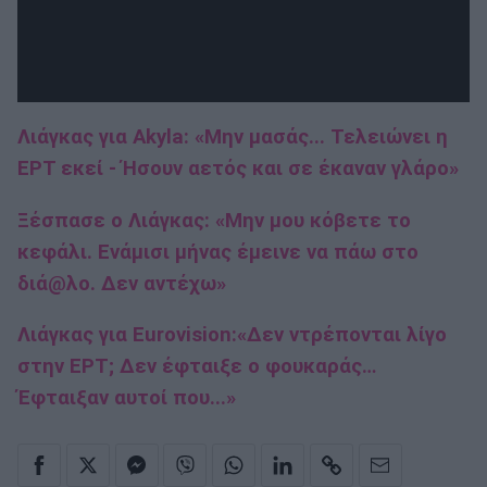
Λιάγκας για Akyla: «Μην μασάς... Τελειώνει η
ΕΡΤ εκεί - Ήσουν αετός και σε έκαναν γλάρο»
Ξέσπασε ο Λιάγκας: «Μην μου κόβετε το
κεφάλι. Ενάμισι μήνας έμεινε να πάω στο
διά@λο. Δεν αντέχω»
Λιάγκας για Εurovision:«Δεν ντρέπονται λίγο
στην ΕΡΤ; Δεν έφταιξε ο φουκαράς…
Έφταιξαν αυτοί που...»