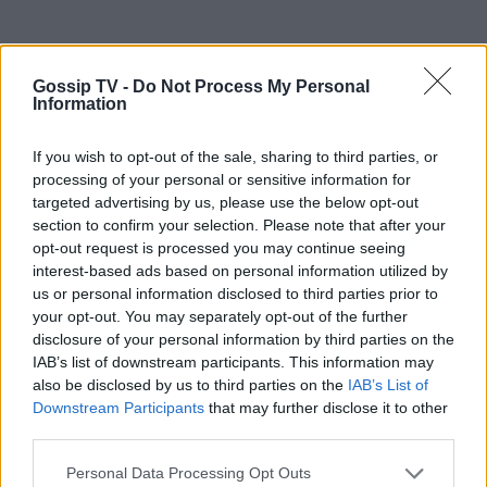
Δημοτικού¬
Gossip TV -
Do Not Process My Personal
MEDIA
Information
Μπαμπά σ’ αγαπώ - Ελένη Σακκά: Η
Μαίρη δεν λειτουργεί συνειδητά για
If you wish to opt-out of the sale, sharing to third parties, or
να δημιουργεί χάος
processing of your personal or sensitive information for
targeted advertising by us, please use the below opt-out
section to confirm your selection. Please note that after your
opt-out request is processed you may continue seeing
MEDIA
interest-based ads based on personal information utilized by
Έλλη Κασόλη: «Έχω τη φιλοσοφία
us or personal information disclosed to third parties prior to
του «στρατιώτη»
your opt-out. You may separately opt-out of the further
disclosure of your personal information by third parties on the
Σέρρες: «Δεν ήταν μόνο η ταχύτητα» – Η ανάλυση
IAB’s list of downstream participants. This information may
πραγματογνώμονα για το σφοδρό δυστύχημα
also be disclosed by us to third parties on the
IAB’s List of
Downstream Participants
that may further disclose it to other
MEDIA
third parties.
Για Σένα: Γνωρίστε την οικογένεια
Ηλιάδη – Εκεί όπου οι πιο δυνατοί
Personal Data Processing Opt Outs