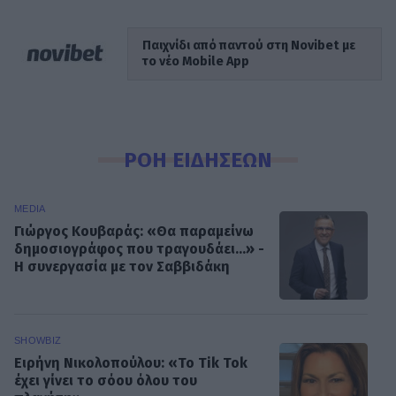
Παιχνίδι από παντού στη Novibet με
το νέο Mobile App
ΡΟΗ ΕΙΔΗΣΕΩΝ
MEDIA
Γιώργος Κουβαράς: «Θα παραμείνω
δημοσιογράφος που τραγουδάει...» -
Η συνεργασία με τον Σαββιδάκη
SHOWBIZ
Ειρήνη Νικολοπούλου: «Το Tik Tok
έχει γίνει το σόου όλου του