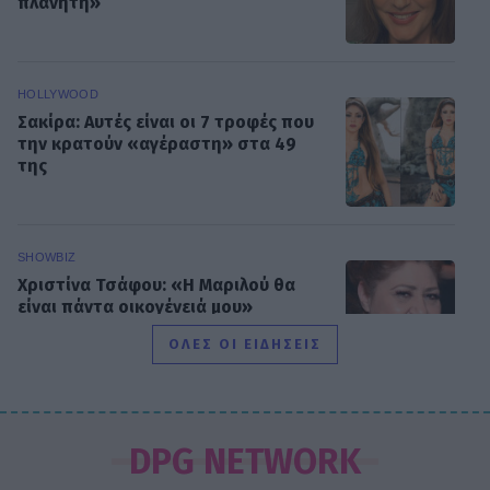
πλανήτη»
HOLLYWOOD
Σακίρα: Αυτές είναι οι 7 τροφές που
την κρατούν «αγέραστη» στα 49
της
SHOWBIZ
Χριστίνα Τσάφου: «Η Μαριλού θα
είναι πάντα οικογένειά μου»
ΟΛΕΣ ΟΙ ΕΙΔΗΣΕΙΣ
SHOWBIZ
Daphne Lawrence: «Το πρώτο μου
DPG NETWORK
τραγούδι το έγραψα όταν πήγαινα Ε’