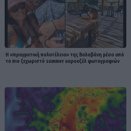
SHOWBIZ
Η «πραγματική πολυτέλεια» της
Βαλαβάνη μέσα από το πιο
ξεχωριστό summer καρουζέλ
φωτογραφιών
Η «πραγματική πολυτέλεια» της Βαλαβάνη μέσα από
το πιο ξεχωριστό summer καρουζέλ φωτογραφιών
SHOWBIZ
Μιχόπουλος: Η ξεχωριστή ανάρτηση
της Ευριπίδου για τα γενέθλιά του
είναι γεμάτη κοινές στιγμές τους
SHOWBIZ
Συγκλονίζει η δημοσιογράφος
Ιωάννα Κουλούρη: Αναγκάστηκαν να
με δέσουν για να μη βλάψω τον