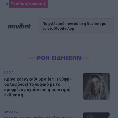
Σταύρος Φλώρος
Παιχνίδι από παντού στη Novibet με
το νέο Mobile App
ΡΟΗ ΕΙΔΗΣΕΩΝ
MEDIA
Κρίνο και Αγκάθι Spoiler: Η νύφη-
δολοφόνος! Το νυφικό με το
κρυμμένο μαχαίρι και η αιματηρή
εκδίκηση
SHOWBIZ