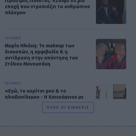
Γεράσιμος Γεννατάς: «Ζούμε σε μια
εποχή που ντροπιάζει το ανθρώπινο
πλάσμα»
SHOWBIZ
Μαρία Ηλιάκη: Το makeup των
διακοπών, η αμφιβολία & η
αντίδραση στην απάντηση του
Στέλιου Μανουσάκη
SHOWBIZ
«Εγώ, το κορίτσι μου & το
ηλιοβασίλεμα» - Η Καινούργιου με
σικ λευκό φόρεμα αγκαλιά με την
ΟΛΕΣ ΟΙ ΕΙΔΗΣΕΙΣ
κόρη της
SHOWBIZ