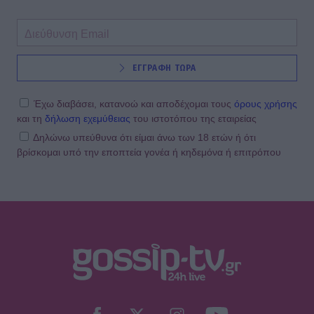
ΕΓΓΡΑΦΗ ΤΩΡΑ
Έχω διαβάσει, κατανοώ και αποδέχομαι τους
όρους χρήσης
και τη
δήλωση εχεμύθειας
του ιστοτόπου της εταιρείας
Δηλώνω υπεύθυνα ότι είμαι άνω των 18 ετών ή ότι
βρίσκομαι υπό την εποπτεία γονέα ή κηδεμόνα ή επιτρόπου