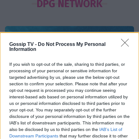
Κωνσταντίνα Μπεκιάρη: Το
DPG NETWORK
διαφορετικό καλοκαίρι με τον γιο
της και το road trip που θα
θυμούνται
SHOWBIZ
Gossip TV -
Do Not Process My Personal
22 χρόνια χωρίς τον Δημήτρη
Information
Παπαμιχαήλ – Το αφιέρωμα της
Finos Film στον αξέχαστο ηθοποιό
If you wish to opt-out of the sale, sharing to third parties, or
processing of your personal or sensitive information for
targeted advertising by us, please use the below opt-out
section to confirm your selection. Please note that after your
SHOWBIZ
opt-out request is processed you may continue seeing
«Ένα διαφορετικό καλοκαίρι»,
interest-based ads based on personal information utilized by
γράφει ο Σάκης Κατσούλης-Η
us or personal information disclosed to third parties prior to
απίθανη φωτογραφία του γιου του
your opt-out. You may separately opt-out of the further
Τραγωδία στην Πάρο: Ο μπάρμαν του beach bar
στην παραλία
disclosure of your personal information by third parties on the
βούτηξε για να σώσει τον 4χρονο που πνίγηκε στην
IAB’s list of downstream participants. This information may
πισίνα
also be disclosed by us to third parties on the
IAB’s List of
SHOWBIZ
Downstream Participants
that may further disclose it to other
Η Σία Κοσιώνη επενδύει στη