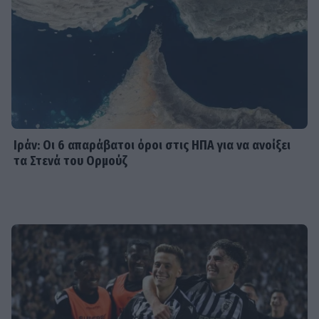
– Το πολύχρωμο look που ξεχώρισε
σε καλοκαιρινό πάρτι
SHOWBIZ
Η Βάλια Χατζηθεοδώρου μαγνητίζει
τα βλέμματα με τις καλοκαιρινές της
πόζες στο νησί των ανέμων
Ιράν: Οι 6 απαράβατοι όροι στις ΗΠΑ για να ανοίξει
τα Στενά του Ορμούζ
SHOWBIZ
Γιάννης Τσιμιτσέλης:Η συγκινητική
ανάρτηση για τα γενέθλια του
αδελφού του και ο δυνατός τους
δεσμός
SHOWBIZ
Άννα Βίσση: Άκουσε Τσιτσάνη από