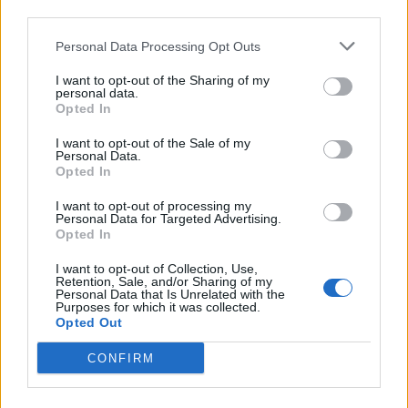
third parties.
βερμούδα – Η βόλτα στο κέντρο της
πόλης με chic casual look που
Personal Data Processing Opt Outs
ξεχώρισε
I want to opt-out of the Sharing of my
personal data.
Opted In
SHOWBIZ
Φαίη Σκορδά: Στη Νάξο και δεν πάει
I want to opt-out of the Sale of my
ο νους σου ποιο παραδοσιακό
Personal Data.
φαγητό την ενθουσίασε!
Opted In
I want to opt-out of processing my
Personal Data for Targeted Advertising.
Opted In
SHOWBIZ
I want to opt-out of Collection, Use,
Ελένη Μενεγάκη: Η viral εμφάνιση
Retention, Sale, and/or Sharing of my
Οι παικταράδες που δεν έγιναν ποτέ οι θρύλοι που
στο Φισκάρδο, το γεύμα με τον
Personal Data that Is Unrelated with the
περιμέναμε
Παντζόπουλο & η ανάρτηση στα
Purposes for which it was collected.
Opted Out
social
CONFIRM
SHOWBIZ
Τρυφερές αγκαλιές με τα παιδιά,