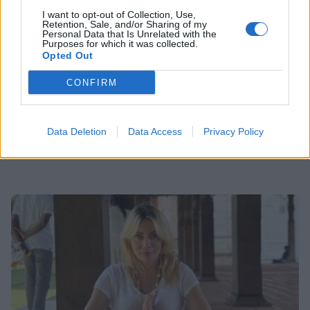
Παυλίνα Βουλγαράκη: Η μουσική
I want to opt-out of Collection, Use,
στιγμή με την κόρη της που
Retention, Sale, and/or Sharing of my
ξεχώρισε – Η Ερωφίλη «κλέβει» την
Personal Data that Is Unrelated with the
παράσταση
Purposes for which it was collected.
Opted Out
CONFIRM
SHOWBIZ
«Ευλογία τα παιδιά» - Η σπάνια
Οι παικταράδες που δεν έγιναν ποτέ οι θρύλοι που
φωτό του Γονίδη με την μικρή του
περιμέναμε
Data Deletion
Data Access
Privacy Policy
κόρη! Μαζί στο τιμόνι της βάρκας
SHOWBIZ
Ευγενία Σαμαρά: Μαγικές εικόνες από
ψηλά – Η πτήση με αερόστατο στο
Μεξικό
SHOWBIZ