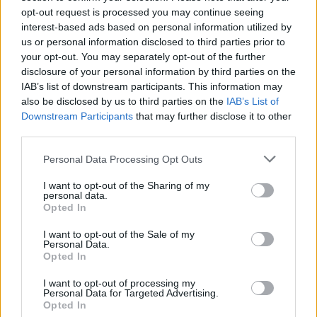
Χωρισμός μετά από οκτώ χρόνια
opt-out request is processed you may continue seeing
γάμου! Η ανακοίνωση και η επιθυμία
interest-based ads based on personal information utilized by
του ζευγαριού
us or personal information disclosed to third parties prior to
your opt-out. You may separately opt-out of the further
disclosure of your personal information by third parties on the
IAB’s list of downstream participants. This information may
SHOWBIZ
also be disclosed by us to third parties on the
IAB’s List of
Διακοπές στη Μύκονο για την
Downstream Participants
that may further disclose it to other
Κατερίνα Παναγοπούλου –
third parties.
Ηλιοκαμένη και με σιλουέτα που
Μοτζτάμπα Χαμενεΐ: Στη δημοσιότητα το πρώτο
εντυπωσιάζει
Personal Data Processing Opt Outs
βίντεο που δείχνει ζωντανό τον ανώτατο ηγέτη του
Ιράν
I want to opt-out of the Sharing of my
personal data.
SHOWBIZ
Opted In
Βασίλης Τσεκούρας – Γωγώ Μπαλή:
Γάμος για τους δυο δημοσιογράφους
I want to opt-out of the Sale of my
του Mega - Πότε παντρεύονται
Personal Data.
Opted In
I want to opt-out of processing my
Personal Data for Targeted Advertising.
SHOWBIZ
Opted In