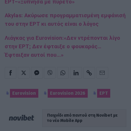
ΕΡΤ–«Ξύπνησα με πυρετό»
Akylas: Ακύρωσε προγραμματισμένη εμφάνισή
του στην ΕΡΤ κι αυτός είναι ο λόγος
Λιάγκας για Εurovision:«Δεν ντρέπονται λίγο
στην ΕΡΤ; Δεν έφταιξε ο φουκαράς…
Έφταιξαν αυτοί που...»
Eurovision
Eurovision 2026
ΕΡΤ
Παιχνίδι από παντού στη Novibet με
το νέο Mobile App