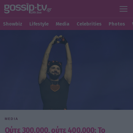
Showbiz
Lifestyle
Media
Celebrities
Photos
MEDIA
Oύτε 300.000, ούτε 400.000: Το