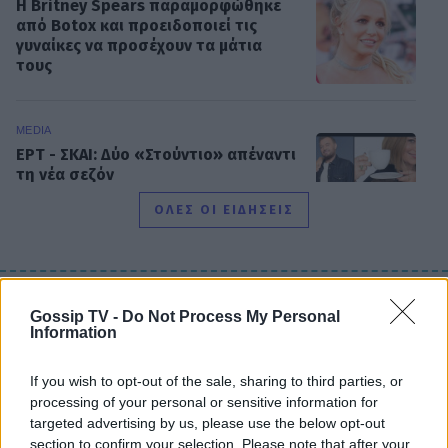
Η Britney Spears παραμορφώθηκε
από Botox και προειδοποιεί τις
γυναίκες να προσέχουν τα μάτια
τους
MEDIA
ΕΡΤ - ΣΚΑΙ: Δύο «Στούντιο» απέναντι
τη νέα σεζόν
ΟΛΕΣ ΟΙ ΕΙΔΗΣΕΙΣ
SHOWBIZ
Μαρία Μπεκατώρου: Chic εμφάνιση
DPG NETWORK
Gossip TV -
Do Not Process My Personal
στη Σαρδηνία - Το λευκό ολόσωμο
Information
μαγιό της με το ιδιαίτερο κέντημα
If you wish to opt-out of the sale, sharing to third parties, or
processing of your personal or sensitive information for
targeted advertising by us, please use the below opt-out
HOLLYWOOD
section to confirm your selection. Please note that after your