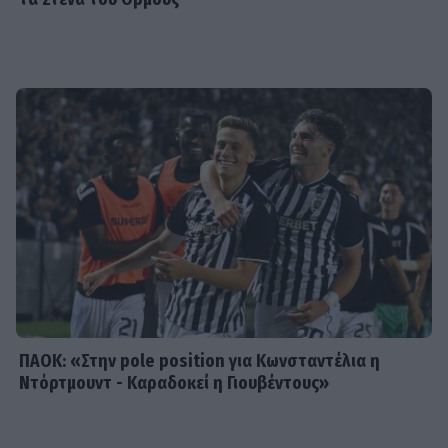
SHOWBIZ
Η άγνωστη ιστορία πίσω από την
τολμηρή σκηνή της Ζωής Λάσκαρη
και του Αλέκου Αλεξανδράκη
MEDIA
Δύο μαύρα πουκάμισα spoiler: Η
άφιξη της Μαρκέλλας φέρνει κι ένα
θαμμένο μυστικό από την Κρήτη
ΠΑΟΚ: «Στην pole position για Κωνσταντέλια η
Ντόρτμουντ - Καραδοκεί η Γιουβέντους»