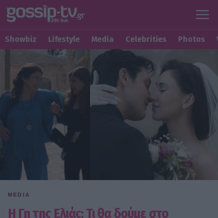
Showbiz
Lifestyle
Media
Celebrities
Photos
MEDIA
Η Γη της Ελιάς: Τι θα δούμε στο