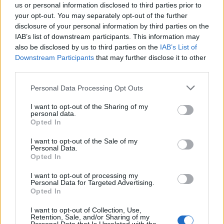
us or personal information disclosed to third parties prior to
SHOWBIZ
your opt-out. You may separately opt-out of the further
Παυλίνα Βουλγαράκη: Η μουσική
disclosure of your personal information by third parties on the
στιγμή με την κόρη της που
IAB’s list of downstream participants. This information may
ξεχώρισε – Η Ερωφίλη «κλέβει» την
also be disclosed by us to third parties on the
IAB’s List of
παράσταση
Downstream Participants
that may further disclose it to other
third parties.
Personal Data Processing Opt Outs
SHOWBIZ
«Ευλογία τα παιδιά» - Η σπάνια
I want to opt-out of the Sharing of my
φωτό του Γονίδη με την μικρή του
personal data.
κόρη! Μαζί στο τιμόνι της βάρκας
Opted In
I want to opt-out of the Sale of my
Personal Data.
Opted In
SHOWBIZ
Ευγενία Σαμαρά: Μαγικές εικόνες από
I want to opt-out of processing my
Personal Data for Targeted Advertising.
ψηλά – Η πτήση με αερόστατο στο
Opted In
Μεξικό
I want to opt-out of Collection, Use,
Retention, Sale, and/or Sharing of my