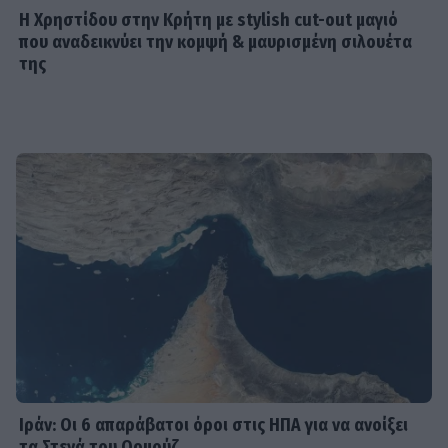
Η Χρηστίδου στην Κρήτη με stylish cut-out μαγιό
MEDIA
που αναδεικνύει την κομψή & μαυρισμένη σιλουέτα
Κανακαρά: Τι σημαίνει ο τίτλος της
της
νέας σειράς του Mega - Το ιδιαίτερο
έθιμο της Καρπάθου
SHOWBIZ
Λυδία Κονιόρδου: «Δεν νιώθω ότι
έχω κάνει κάποια καριέρα»
MEDIA
Για Σένα spoiler: Στους πέντε
δρόμους η Αλίκη - Της γυρίζουν όλοι
την πλάτη
Ιράν: Οι 6 απαράβατοι όροι στις ΗΠΑ για να ανοίξει
τα Στενά του Ορμούζ