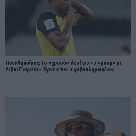
Παναθηναϊκός: Το «χρυσό» deal για το «μπαμ» με
Λιβάι Γκαρσία - Έγινε ο πιο ακριβοπληρωμένος