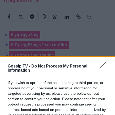
η δημοσιότητα!
Η γη της ελιάς
Η Γη της Ελιάς νέα επεισόδια
Η Γη της Ελιάς spoiler
Gossip TV -
Do Not Process My Personal
Information
Παιχνίδι από παντού στη Novibet με
το νέο Mobile App
If you wish to opt-out of the sale, sharing to third parties, or
processing of your personal or sensitive information for
targeted advertising by us, please use the below opt-out
section to confirm your selection. Please note that after your
opt-out request is processed you may continue seeing
ΡΟΗ ΕΙΔΗΣΕΩΝ
interest-based ads based on personal information utilized by
us or personal information disclosed to third parties prior to