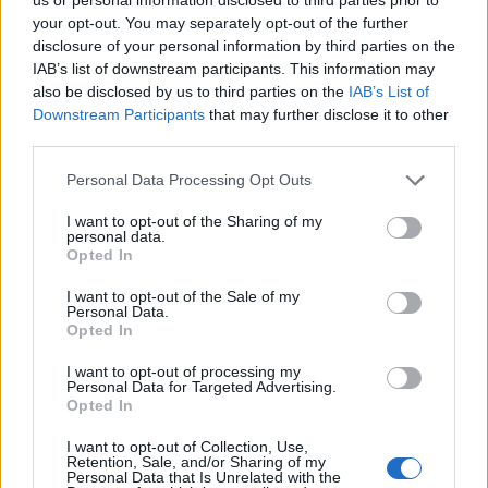
your opt-out. You may separately opt-out of the further
MEDIA
disclosure of your personal information by third parties on the
Σπιλιάδες Spoiler: Τη θεωρούν νεκρή
IAB’s list of downstream participants. This information may
και της κλέβει τη ζωή! Η αδίστακτη
also be disclosed by us to third parties on the
IAB’s List of
προδοσία της κολλητής της
Downstream Participants
that may further disclose it to other
third parties.
Personal Data Processing Opt Outs
EXODOS
Φωτοπούλου- Ρουμελιώτη-
I want to opt-out of the Sharing of my
personal data.
Ντούρος: Το χειμώνα στο θέατρο
Opted In
Άνεσις
I want to opt-out of the Sale of my
Personal Data.
Opted In
SHOWBIZ
I want to opt-out of processing my
Μαίρη Αρώνη: Πώς η απεργία πείνας
Personal Data for Targeted Advertising.
την οδήγησε στην κορυφή της
Opted In
Τέχνης της
I want to opt-out of Collection, Use,
Retention, Sale, and/or Sharing of my
Personal Data that Is Unrelated with the