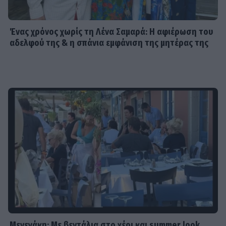
SHOWBIZ
Τροχαίο ατύχημα για τον Mike
Ένας χρόνος χωρίς τη Λένα Σαμαρά: Η αφιέρωση του
αδελφού της & η σπάνια εμφάνιση της μητέρας της
SHOWBIZ
Από την εκκλησία στην ξαπλώστρα:
Η εντυπωσιακή πόζα της
Καινούργιου με μαγιό και το
προσκύνημα
MEDIA
Πίσω από τις γραμμές: Η ημερομηνία
της πρεμιέρας
Μενεγάκη: Με βεντάλια στο χέρι και summer look