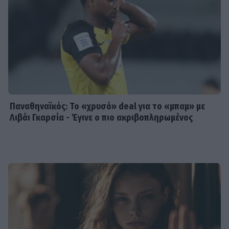
Παναθηναϊκός: Το «χρυσό» deal για το «μπαμ» με
Λιβάι Γκαρσία - Έγινε ο πιο ακριβοπληρωμένος