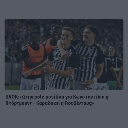
SHOWBIZ
«Θα κινηθώ νομικά» - Κόλαφος ο
Χρίστος Κούγιας για τα
δημοσιεύματα που αφορούν την
προσωπική του ζωή
SHOWBIZ
Τέτα Κωνσταντά: Τα νέα για την
υγεία του Γιώργου Ματαράγκα και ο
γάμος με τον αδερφό του, Γιάννη
ΠΑΟΚ: «Στην pole position για Κωνσταντέλια η
Ντόρτμουντ - Καραδοκεί η Γιουβέντους»