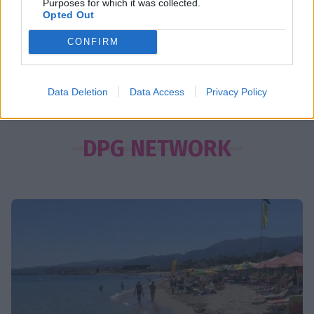
Purposes for which it was collected.
Opted Out
MEDIA
Για Σένα - Νίκος Πουρσανίδης:
CONFIRM
Θυσιάστηκε για άλλων αμαρτήματα
– Η τραγική μοίρα του Μιχάλη
ΟΛΕΣ ΟΙ ΕΙΔΗΣΕΙΣ
Data Deletion
Data Access
Privacy Policy
MEDIA
Σταματίνα Τσιμτσιλή: «Πρέπει να
DPG NETWORK
αφουγκράζεσαι τι θέλουν και τι
ψάχνουν οι τηλεθεατές»
MEDIA
Αντώνιος και Κλεοπάτρα: Αυτοτελή
επεισόδια και guest εμφανίσεις!
Ποιους θα δούμε στα πρώτα
επεισόδια