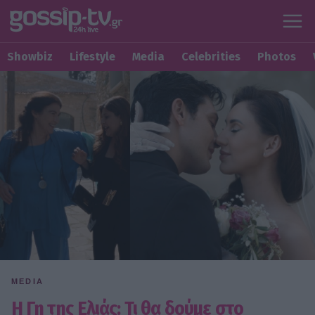
Showbiz
Lifestyle
Media
Celebrities
Photos
MEDIA
Η Γη της Ελιάς: Τι θα δούμε στο