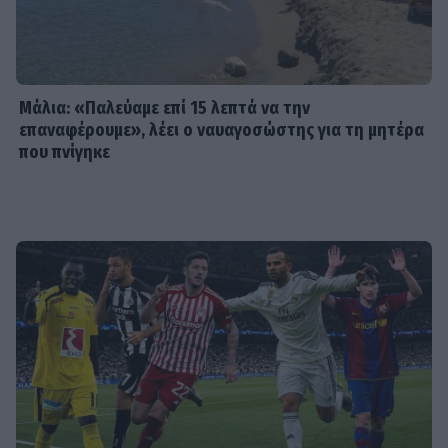
HOLLYWOOD
Hailey Bieber: Τέλος το Pilates – Η
νέα προπόνηση για τέλειους
γλουτούς
Μάλια: «Παλεύαμε επί 15 λεπτά να την
επαναφέρουμε», λέει ο ναυαγοσώστης για τη μητέρα
που πνίγηκε
SHOWBIZ
Dolce Vita στο Κάπρι: Η Αμαλία
Κωστοπούλου ποζάρει πάνω σε
σκάφος με αέρινο look!
MEDIA
Φόνοι στο Καμπαναριό: Μένη
Κωνσταντινίδου, Λυδία Τζανουδάκη
και Άννη Θεοχάρη επιστρέφουν