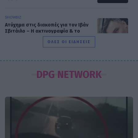
SHOWBIZ
Ατύχημα στις διακοπές για τον Ιβάν
Σβιτάιλο – Η ακτινογραφία & το
μήνυμα: «Θα σηκωθώ πιο δυνατός»
ΟΛΕΣ ΟΙ ΕΙΔΗΣΕΙΣ
SHOWBIZ
Βαρύ πένθος για τη συνεργάτιδα της
DPG NETWORK
Καινούργιου, Μαρία Βλάχου – Το
μήνυμα της παρουσιάστριας
SHOWBIZ
Λένα Παπαληγούρα για Άκη Πάντο:
«Ο γάμος μας είναι πολύ καλύτερος
απ’ ό,τι είχα φανταστεί»