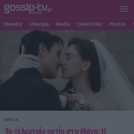
Showbiz
Lifestyle
Media
Celebrities
Photos
MEDIA
Το τελευταίο αντίο στη Μάνη: Η