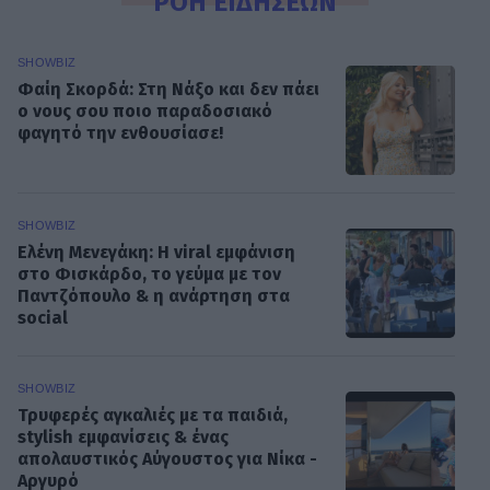
ΡΟΗ ΕΙΔΗΣΕΩΝ
SHOWBIZ
Φαίη Σκορδά: Στη Νάξο και δεν πάει
ο νους σου ποιο παραδοσιακό
φαγητό την ενθουσίασε!
SHOWBIZ
Ελένη Μενεγάκη: Η viral εμφάνιση
στο Φισκάρδο, το γεύμα με τον
Παντζόπουλο & η ανάρτηση στα
social
SHOWBIZ
Τρυφερές αγκαλιές με τα παιδιά,
stylish εμφανίσεις & ένας
απολαυστικός Αύγουστος για Νίκα -
Αργυρό