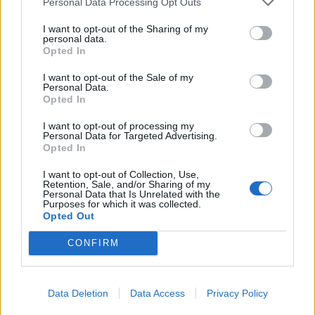
Personal Data Processing Opt Outs
I want to opt-out of the Sharing of my
personal data.
Opted In
I want to opt-out of the Sale of my
Personal Data.
Opted In
Άλλοι σχολίασαν τις συνήθειες των δικών τους
ανθρώπων, αναφέροντας ότι οι μητέρες τους
I want to opt-out of processing my
Personal Data for Targeted Advertising.
ήδη λυπούνται για το τέλος της σειράς, αλλά
Opted In
ανυπομονούν για την επόμενη παραγωγή του
I want to opt-out of Collection, Use,
Retention, Sale, and/or Sharing of my
Αντρέα Γεωργίου, τις Μπλε Ώρες.
Personal Data that Is Unrelated with the
Purposes for which it was collected.
Opted Out
CONFIRM
Data Deletion
Data Access
Privacy Policy