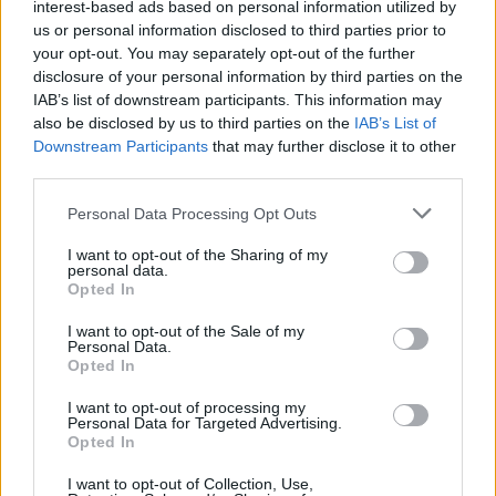
interest-based ads based on personal information utilized by
us or personal information disclosed to third parties prior to
your opt-out. You may separately opt-out of the further
disclosure of your personal information by third parties on the
ΡΟΗ ΕΙΔΗΣΕΩΝ
IAB’s list of downstream participants. This information may
also be disclosed by us to third parties on the
IAB’s List of
Downstream Participants
that may further disclose it to other
SHOWBIZ
third parties.
Ακύλας: «Μέσα μου ψυχολογικά
ένιωσα περίεργα, τα συναισθήματα
Personal Data Processing Opt Outs
δεν είναι γρανάζια»
I want to opt-out of the Sharing of my
personal data.
Opted In
MEDIA
I want to opt-out of the Sale of my
Personal Data.
«Κοινωνία Ώρα MEGA»: Βασίλης
Opted In
Τσεκούρας και Τζωρτζίνα
Μαλλιαρόζη στην πρωινή
I want to opt-out of processing my
ενημέρωση του σταθμού
Personal Data for Targeted Advertising.
Opted In
I want to opt-out of Collection, Use,
MEDIA