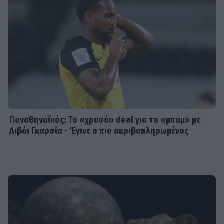
Παναθηναϊκός: Το «χρυσό» deal για το «μπαμ» με
Λιβάι Γκαρσία - Έγινε ο πιο ακριβοπληρωμένος