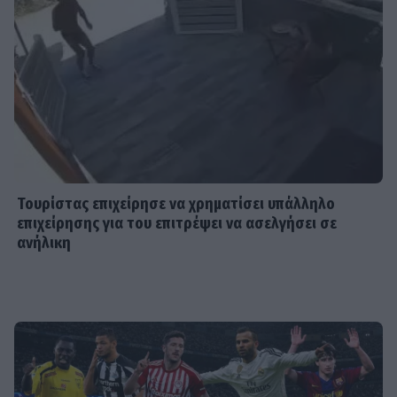
Ακύρωσε live εμφάνιση η Ανδρομάχη
λόγω φαρυγγίτιδας - Ζήτησε
συγγνώμη από τους θαυμαστές της
SHOWBIZ
Δανάη Μπάρκα: Η αποστομωτική
απάντηση με χιούμορ για το σχόλιο
περί πλαστικής στο Instagram
Τουρίστας επιχείρησε να χρηματίσει υπάλληλο
επιχείρησης για του επιτρέψει να ασελγήσει σε
ανήλικη
SHOWBIZ
Γιάννης Βαρδής: «Η αγάπη μας είναι
αδιαπραγμάτευτη και μεγαλώνει
κάθε χρόνο. Χρόνια πολλά μπαμπά.».
MEDIA