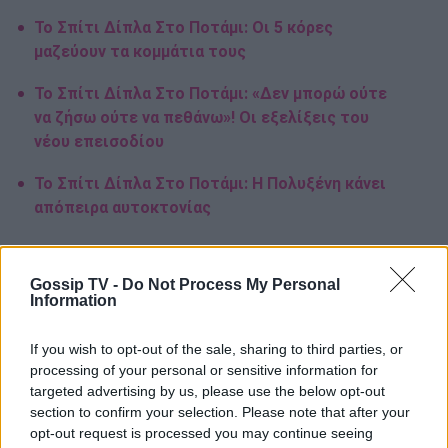
Το Σπίτι Δίπλα Στο Ποτάμι: Οι 5 κόρες
μαζεύουν τα κομμάτια τους
Το Σπίτι Δίπλα Στο Ποτάμι: «Δεν μπορώ ούτε
να ζήσω ούτε να πεθάνω»! Οι εξελίξεις του
νέου επεισοδίου
Το Σπίτι Δίπλα Στο Ποτάμι: Η Πολυξένη κάνει
απόπειρα αυτοκτονίας
Gossip TV -
Do Not Process My Personal
Information
Το σπίτι δίπλα στο ποτάμι
If you wish to opt-out of the sale, sharing to third parties, or
processing of your personal or sensitive information for
targeted advertising by us, please use the below opt-out
Παιχνίδι από παντού στη Novibet με
section to confirm your selection. Please note that after your
το νέο Mobile App
opt-out request is processed you may continue seeing