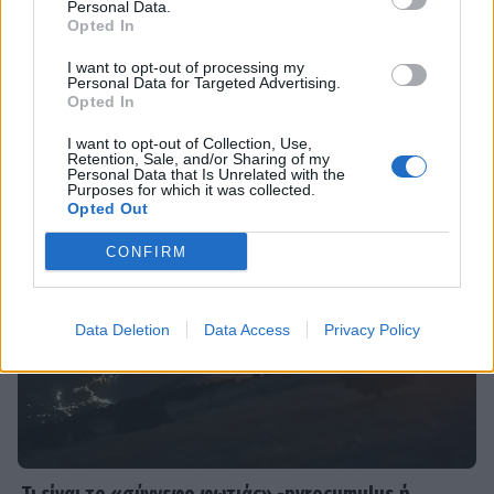
Personal Data.
Opted In
I want to opt-out of processing my
SHOWBIZ
Personal Data for Targeted Advertising.
Τροχαίο ατύχημα για τον Mike
Opted In
DPG NETWORK
I want to opt-out of Collection, Use,
Retention, Sale, and/or Sharing of my
Personal Data that Is Unrelated with the
Purposes for which it was collected.
Opted Out
SHOWBIZ
CONFIRM
Από την εκκλησία στην ξαπλώστρα:
Η εντυπωσιακή πόζα της
Καινούργιου με μαγιό και το
προσκύνημα
Data Deletion
Data Access
Privacy Policy
MEDIA
Πίσω από τις γραμμές: Η ημερομηνία
της πρεμιέρας