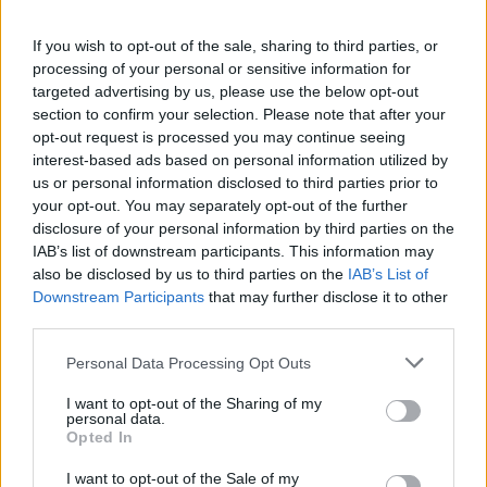
If you wish to opt-out of the sale, sharing to third parties, or
processing of your personal or sensitive information for
SHOWBIZ
targeted advertising by us, please use the below opt-out
Από Κεφαλονιά... Σαντορίνη! Η φωτό
section to confirm your selection. Please note that after your
της Καλομοίρας με την οικογένειά
opt-out request is processed you may continue seeing
της
interest-based ads based on personal information utilized by
us or personal information disclosed to third parties prior to
your opt-out. You may separately opt-out of the further
disclosure of your personal information by third parties on the
SHOWBIZ
IAB’s list of downstream participants. This information may
«Τον είδα μπροστά μου, λαμπερό…»
also be disclosed by us to third parties on the
IAB’s List of
- Πώς η Αγγελική Ηλιάδη είδε τον
Downstream Participants
that may further disclose it to other
Χριστό και έζησε το θαύμα
third parties.
Personal Data Processing Opt Outs
SHOWBIZ
I want to opt-out of the Sharing of my
personal data.
Ξέσπασε η Ναταλί Κάκκαβα: «Πόσο
Opted In
ενοχλητικοί μπορείτε να γίνετε;»
I want to opt-out of the Sale of my
ΟΛΕΣ ΟΙ ΕΙΔΗΣΕΙΣ