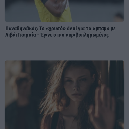
Παναθηναϊκός: Το «χρυσό» deal για το «μπαμ» με
Λιβάι Γκαρσία - Έγινε ο πιο ακριβοπληρωμένος