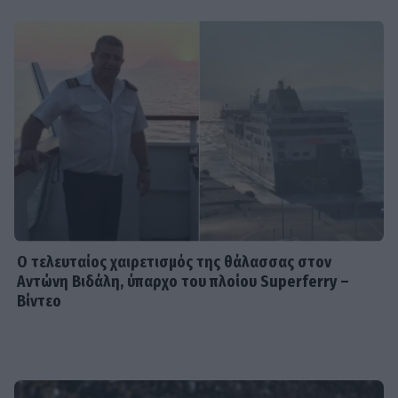
INSIDE STORIES
ΠΑΜΕ ΣΤΟΙΧΗΜΑ: Περισσότερα από
95 εκατομμύρια ευρώ σε κέρδη
μοίρασε τον Ιούλιο
SHOWBIZ
Χρηστίδου: Με το απόλυτο little
black dress και πάει το summer
elegance σε άλλο επίπεδο
Ο τελευταίος χαιρετισμός της θάλασσας στον
Αντώνη Βιδάλη, ύπαρχο του πλοίου Superferry –
Βίντεο
SHOWBIZ
Ο Λάμπρος Κωνσταντάρας έχει
γενέθλια και η Έλενα Τσαγκρινού του
εύχεται δημόσια