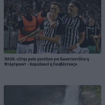
SHOWBIZ
Τσαβαλιά: Κι όμως έχει να πάει
διακοπές από το 2018 – Η
αποκάλυψη μέσα από throwback
φωτογραφία
ΠΑΟΚ: «Στην pole position για Κωνσταντέλια η
Ντόρτμουντ - Καραδοκεί η Γιουβέντους»