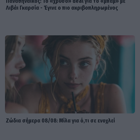
Παναθηναϊκός: Το «χρυσό» deal για το «μπαμ» με
Λιβάι Γκαρσία - Έγινε ο πιο ακριβοπληρωμένος
Ζώδια σήμερα 08/08: Μίλα για ό,τι σε ενοχλεί