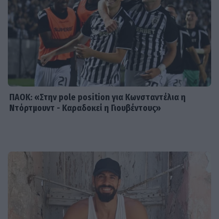
SHOWBIZ
Συγκλονίζει η δημοσιογράφος
Ιωάννα Κουλούρη: Αναγκάστηκαν να
με δέσουν για να μη βλάψω τον
εαυτό μου
ΠΑΟΚ: «Στην pole position για Κωνσταντέλια η
Ντόρτμουντ - Καραδοκεί η Γιουβέντους»