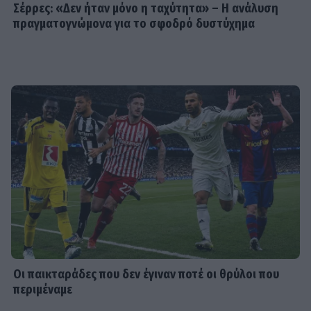
Σέρρες: «Δεν ήταν μόνο η ταχύτητα» – Η ανάλυση
πραγματογνώμονα για το σφοδρό δυστύχημα
SHOWBIZ
Daphne Lawrence: «Το πρώτο μου
τραγούδι το έγραψα όταν πήγαινα Ε’
Δημοτικού¬
MEDIA
Μπαμπά σ’ αγαπώ - Ελένη Σακκά: Η
Μαίρη δεν λειτουργεί συνειδητά για
να δημιουργεί χάος
MEDIA
Οι παικταράδες που δεν έγιναν ποτέ οι θρύλοι που
Έλλη Κασόλη: «Έχω τη φιλοσοφία
περιμέναμε
του «στρατιώτη»