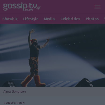
Showbiz
Lifestyle
Media
Celebrities
Photos
Alma Bengtson
EUROVISION