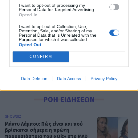
I want to opt-out of processing my
Personal Data for Targeted Advertising.
Opted In
I want to opt-out of Collection, Use,
Retention, Sale, and/or Sharing of my
Personal Data that Is Unrelated with the
Akylas
Eurovision
Eurovision 2026
Purposes for which it was collected.
Opted Out
Eurovision 2026 Ελλάδα
CONFIRM
Eurovision 2026 τελικός
Data Deletion
Data Access
Privacy Policy
ΡΟΗ ΕΙΔΗΣΕΩΝ
SHOWBIZ
Μάντυ Λάμπου: Πώς είναι και πού
βρίσκεται σήμερα η πρώτη
παρουσιάστρια του «Ok» στο MAD