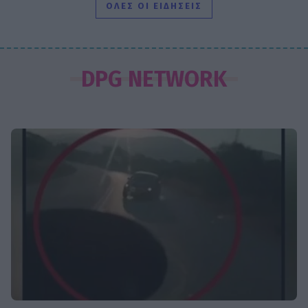
ΟΛΕΣ ΟΙ ΕΙΔΗΣΕΙΣ
SHOWBIZ
Ειρήνη Νικολοπούλου: «Το Tik Tok
DPG NETWORK
έχει γίνει το σόου όλου του
πλανήτη»
HOLLYWOOD
Σακίρα: Αυτές είναι οι 7 τροφές που
την κρατούν «αγέραστη» στα 49
της
SHOWBIZ
Χριστίνα Τσάφου: «Η Μαριλού θα
είναι πάντα οικογένειά μου»