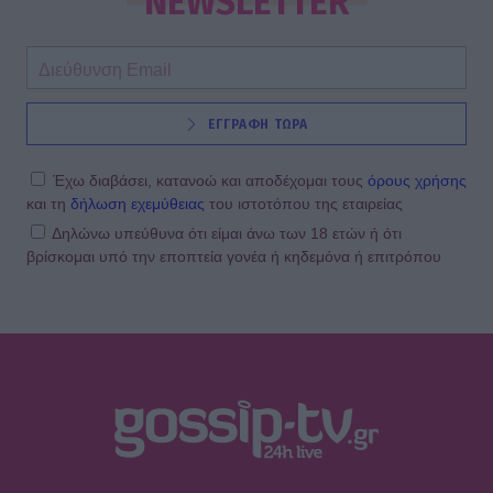
NEWSLETTER
ΕΓΓΡΑΦΗ ΤΩΡΑ
Έχω διαβάσει, κατανοώ και αποδέχομαι τους
όρους χρήσης
και τη
δήλωση εχεμύθειας
του ιστοτόπου της εταιρείας
Δηλώνω υπεύθυνα ότι είμαι άνω των 18 ετών ή ότι
βρίσκομαι υπό την εποπτεία γονέα ή κηδεμόνα ή επιτρόπου