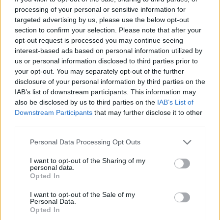
processing of your personal or sensitive information for
targeted advertising by us, please use the below opt-out
section to confirm your selection. Please note that after your
opt-out request is processed you may continue seeing
interest-based ads based on personal information utilized by
us or personal information disclosed to third parties prior to
your opt-out. You may separately opt-out of the further
disclosure of your personal information by third parties on the
IAB’s list of downstream participants. This information may
also be disclosed by us to third parties on the
IAB’s List of
Eurovision 2026: Ανησυχία για τη σουηδική
Downstream Participants
that may further disclose it to other
αποστολή – Η Felicia λιποθύμησε μετά τη
third parties.
γενική πρόβα
Personal Data Processing Opt Outs
Αποστολή στη Βιέννη - Η Κέλλυ Βρανάκη στο
I want to opt-out of the Sharing of my
gossiptv: «Ο Akylas είναι αποφασισμένος να τα
personal data.
δώσει όλα»
Opted In
Eurovision 2026-Αποστολή στη Βιέννη: Το
I want to opt-out of the Sale of my
Personal Data.
happening στο press room με την Ιταλική
Opted In
αποστολή & οι βέρες!