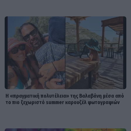
συνεννόησης
SHOWBIZ
Συγκινεί η Ανθή Βούλγαρη: «Χωρίς
εσένα το φετινό καλοκαίρι θα ήταν
το δυσκολότερο της ζωής μου»
SHOWBIZ
Δίπλα στο απέραντο γαλάζιο η
Μαριαλένα Ρουμελιώτη γιορτάζει
τους δυο πρώτους μήνες με τον γιο
της
Η «πραγματική πολυτέλεια» της Βαλαβάνη μέσα από
το πιο ξεχωριστό summer καρουζέλ φωτογραφιών
SHOWBIZ
«Μια γοργόνα στην Κρήτη» -
Αποθεώθηκε η Παπουτσάκη!
Μαγνήτισε τα βλέμματα με το