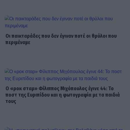
SHOWBIZ
Μάντυ Λάμπου: Πώς είναι και πού
βρίσκεται σήμερα η πρώτη
Οι παικταράδες που δεν έγιναν ποτέ οι θρύλοι που
παρουσιάστρια του «Ok» στο MAD
περιμέναμε
SHOWBIZ
Ρίκα Διαλυνά: Η διεθνής Ελληνίδα
που κατέκτησε τα πλατό, τα
καλλιστεία και τις καρδιές μας
Ο «ροκ σταρ» Φίλιππος Μιχόπουλος έγινε 44: Το
ποστ της Ευριπίδου και η φωτογραφία με τα παιδιά
τους
GOSSIP SPECIALS
8 Αυγούστου 2017: Σαν σήμερα
σίγησε η βελούδινη φωνή της
Αρλέτας