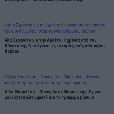
SHOWBIZ
Χριστίνα Τσάφου: «Η Μαριλού θα
είναι πάντα οικογένειά μου»
Μία Σερενάτα για την Αρλέτα, 9 χρόνια από τον
θάνατό της & οι άγνωστες ιστορίες ενός αθόρυβου
θρύλου
SHOWBIZ
Daphne Lawrence: «Το πρώτο μου
τραγούδι το έγραψα όταν πήγαινα Ε’
Δημοτικού¬
MEDIA
Λίλα Μπακλέση – Παναγιώτης Μαρκεζίνης: Έγιναν
Μπαμπά σ’ αγαπώ - Ελένη Σακκά: Η
γονείς! Η πρώτη φωτό και το τρυφερό μήνυμα
Μαίρη δεν λειτουργεί συνειδητά για
να δημιουργεί χάος