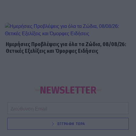
SHOWBIZ
Κρατερός Κατσούλης: Ήταν μια
διαδρομή που επέλεξα για να βρω
τρόπους επικοινωνίας και
συνεννόησης
Ημερήσιες Προβλέψεις για όλα τα Ζώδια, 08/08/26:
Θετικές Εξελίξεις και Όμορφες Ειδήσεις
SHOWBIZ
Συγκινεί η Ανθή Βούλγαρη: «Χωρίς
εσένα το φετινό καλοκαίρι θα ήταν
το δυσκολότερο της ζωής μου»
NEWSLETTER
ΕΓΓΡΑΦΗ ΤΩΡΑ