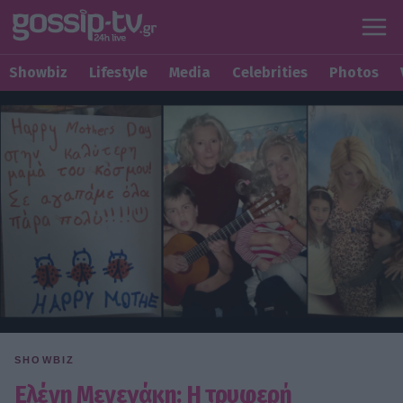
Showbiz
Lifestyle
Media
Celebrities
Photos
SHOWBIZ
Ελένη Μενεγάκη: Η τρυφερή