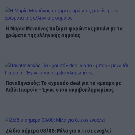
MEDIA
Έλλη Κασόλη: «Έχω τη φιλοσοφία
Η Μαρία Μενούνος ποζάρει φορώντας μπικίνι με τα
του «στρατιώτη»
χρώματα της ελληνικής σημαίας
MEDIA
Για Σένα: Γνωρίστε την οικογένεια
Ηλιάδη – Εκεί όπου οι πιο δυνατοί
δεσμοί δοκιμάζονται περισσότερο
Παναθηναϊκός: Το «χρυσό» deal για το «μπαμ» με
Λιβάι Γκαρσία - Έγινε ο πιο ακριβοπληρωμένος
SHOWBIZ
Λίλα Μπακλέση – Παναγιώτης
Μαρκεζίνης: Έγιναν γονείς! Η πρώτη
φωτό και το τρυφερό μήνυμα
Ζώδια σήμερα 08/08: Μίλα για ό,τι σε ενοχλεί