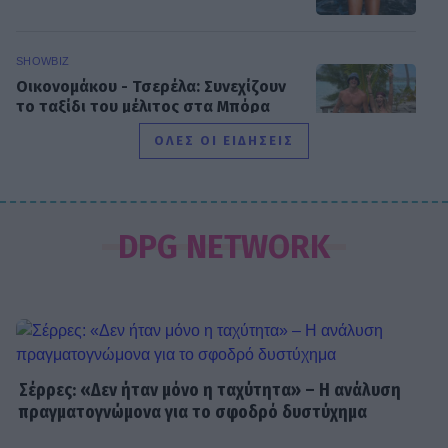
SHOWBIZ
Οικονομάκου - Τσερέλα: Συνεχίζουν
το ταξίδι του μέλιτος στα Μπόρα
Μπόρα - Νέες φωτογραφίες
ΟΛΕΣ ΟΙ ΕΙΔΗΣΕΙΣ
SHOWBIZ
Ανδρέας Γεωργίου: «Η γέννηση της
DPG NETWORK
κόρης μου άλλαξε ριζικά τη ζωή μου
και με αναδιαμόρφωσε ως
άνθρωπο»
GOSSIP SPECIALS
Δημήτρης Παπαμιχαήλ: Ο έρωτας, οι
Σέρρες: «Δεν ήταν μόνο η ταχύτητα» – Η ανάλυση
ρόλοι και οι πληγές του ανθρώπου
πραγματογνώμονα για το σφοδρό δυστύχημα
πίσω από τον μεγάλο πρωταγωνιστή