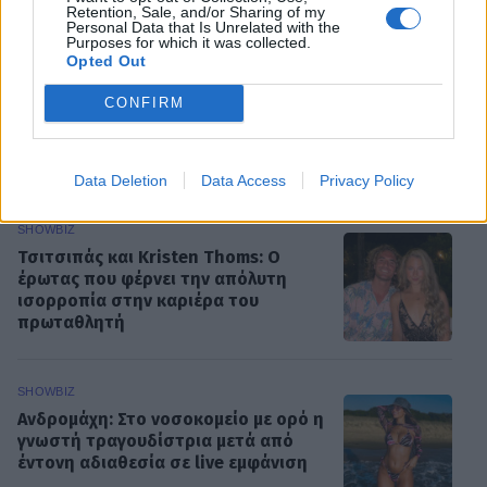
ΡΟΗ ΕΙΔΗΣΕΩΝ
Retention, Sale, and/or Sharing of my
Personal Data that Is Unrelated with the
Purposes for which it was collected.
Opted Out
SHOWBIZ
Κωνσταντίνος Αργυρός:
CONFIRM
«Μεσοπέλαγα αρμενίζω»
Data Deletion
Data Access
Privacy Policy
SHOWBIZ
Τσιτσιπάς και Kristen Thoms: Ο
έρωτας που φέρνει την απόλυτη
ισορροπία στην καριέρα του
πρωταθλητή
SHOWBIZ
Ανδρομάχη: Στο νοσοκομείο με ορό η
γνωστή τραγουδίστρια μετά από
έντονη αδιαθεσία σε live εμφάνιση