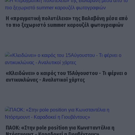
Η «πραγματική πολυτέλεια» της Βαλαβάνη μέσα από
MEDIA
το πιο ξεχωριστό summer καρουζέλ φωτογραφιών
Γιώργος Κουβαράς: «Θα παραμείνω
δημοσιογράφος που τραγουδάει...» -
Η συνεργασία με τον Σαββιδάκη
SHOWBIZ
Ειρήνη Νικολοπούλου: «Το Tik Tok
«Κλειδώνει» ο καιρός του 15Αύγουστου - Τι φέρνει ο
έχει γίνει το σόου όλου του
αντικυκλώνας - Αναλυτικοί χάρτες
πλανήτη»
HOLLYWOOD
Σακίρα: Αυτές είναι οι 7 τροφές που
την κρατούν «αγέραστη» στα 49
της
ΠΑΟΚ: «Στην pole position για Κωνσταντέλια η
Ντόρτμουντ - Καραδοκεί η Γιουβέντους»