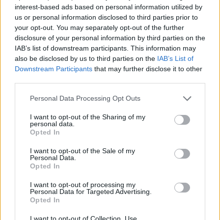
θαυμαστές της, που έσπευσαν να της στείλουν
interest-based ads based on personal information utilized by
ευχές και λόγια αγάπης για τη σημερινή ημέρα.
us or personal information disclosed to third parties prior to
your opt-out. You may separately opt-out of the further
Ελένη Μενεγάκη: Η νέα selfie στη φύση και η
disclosure of your personal information by third parties on the
IAB’s list of downstream participants. This information may
λαμπερή επιδερμίδα της
also be disclosed by us to third parties on the
IAB’s List of
Downstream Participants
that may further disclose it to other
Ελένη Μενεγάκη: 2+1 νέες φωτό και το μήνυμα:
third parties.
«Θέλω να είμαι ο λόγος που χαμογελάς»
Personal Data Processing Opt Outs
Η αρένα των μεταγραφών μόλις άνοιξε!
I want to opt-out of the Sharing of my
personal data.
Opted In
I want to opt-out of the Sale of my
Personal Data.
γιορτή της μητέρας
Opted In
I want to opt-out of processing my
Personal Data for Targeted Advertising.
Opted In
I want to opt-out of Collection, Use,