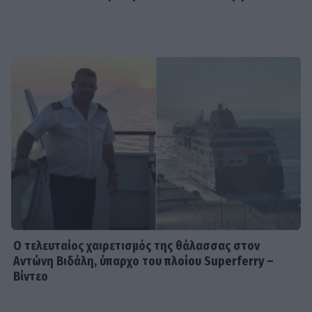
καθρέφτη και η κατάνυξη στην
εκκλησία
MEDIA
Πότε επιστρέφει η «Πρωινή Ζώνη»
με Υποφάντη και Καϋμένου
SHOWBIZ
«Ονειρευόμουν έναν άντρα σαν
εσένα»: Η συγκινητική ανάρτηση της
Βαλαβάνη για τον Γρηγόρη Μόργκαν
Ο τελευταίος χαιρετισμός της θάλασσας στον
Αντώνη Βιδάλη, ύπαρχο του πλοίου Superferry –
Βίντεο
SHOWBIZ
Ξένια Κουτσουμπή: Έγινε τεσσάρων