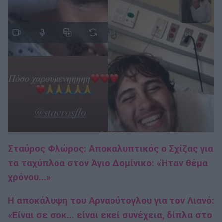
Σταύρος Φλώρος: Αποκαλυπτικός ο Σχίζας για
τα ταχύπλοα στον Άγιο Δομίνικο: «Ήταν θέμα
χρόνου...»
Η αποκάλυψη του Αρναούτογλου για τον Λιανό:
«Είναι σε σοκ... είναι εκεί συνέχεια, δίπλα στο