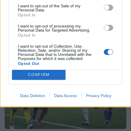
πρωταγωνιστούν στη νέα σατιρική
I want to opt-out of the Sale of my
Personal Data.
κωμωδία της ΕΡΤ
Opted In
Τι είναι το «σύννεφο φωτιάς» -pyrocumulus ή
πυροσωρείτης: Δείτε βίντεο της πυρκαγιάς στον
I want to opt-out of processing my
Κιθαιρώνα
Personal Data for Targeted Advertising.
Opted In
SHOWBIZ
Idra Kayne: Παίρνω τον όποιο φόβο
I want to opt-out of Collection, Use,
και τον κάνω δύναμη
Retention, Sale, and/or Sharing of my
Personal Data that Is Unrelated with the
Purposes for which it was collected.
Opted Out
CONFIRM
HOLLYWOOD
Νταγκ και Τζούλι Πιτ: Τα αδέλφια του
Μπραντ Πιτ που επέλεξαν μια
Data Deletion
Data Access
Privacy Policy
αλλιώτικη ζωή! Με τι ασχολούνται
SHOWBIZ
Δήμητρα Κολλά: Προσπαθώ να