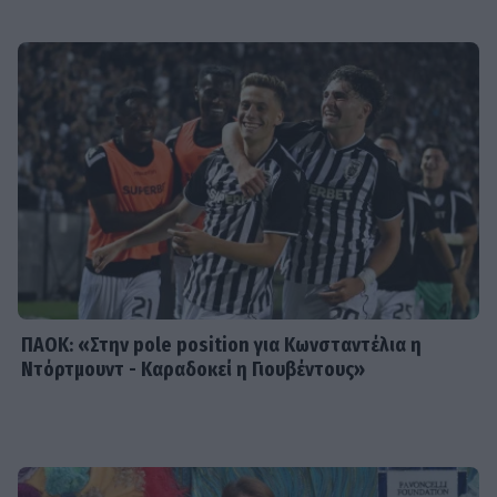
μηνών - Η τρυφερή ανάρτηση της
Καινούργιου
SHOWBIZ
Λένα Παπαληγούρα για την απώλεια
του πατέρα της: «Δεν υπάρχει μέρα
που να μην τον σκεφτώ»
ΠΑΟΚ: «Στην pole position για Κωνσταντέλια η
Ντόρτμουντ - Καραδοκεί η Γιουβέντους»