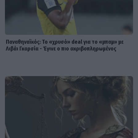
Παναθηναϊκός: Το «χρυσό» deal για το «μπαμ» με
Λιβάι Γκαρσία - Έγινε ο πιο ακριβοπληρωμένος