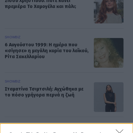
Σίσσυ Χρηστίδου: Πότε κάνει
πρεμιέρα Το Χαμογέλα και πάλι;
SHOWBIZ
6 Αυγούστου 1999: Η ημέρα που
«σίγησε» η μεγάλη κυρία του λαϊκού,
Ρίτα Σακελλαρίου
SHOWBIZ
Σταματίνα Τσιμτσιλή: Αγχώθηκα με
το πόσο γρήγορα περνά η ζωή
MEDIA