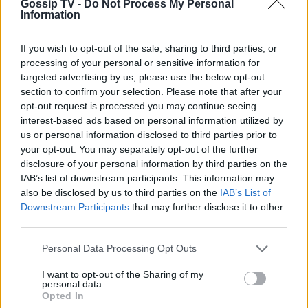
True Crime στο Netflix: Τα καλύτερα
Gossip TV -
Do Not Process My Personal
ντοκιμαντέρ για εγκλήματα και κατά
Information
συρροή δολοφόνους
ΟΛΕΣ ΟΙ ΕΙΔΗΣΕΙΣ
If you wish to opt-out of the sale, sharing to third parties, or
processing of your personal or sensitive information for
targeted advertising by us, please use the below opt-out
MEDIA
section to confirm your selection. Please note that after your
Κρίνο και αγκάθι: Επιστρέφει μετά
DPG NETWORK
opt-out request is processed you may continue seeing
τη φυλακή και δύο οικογένειες
interest-based ads based on personal information utilized by
μπαίνουν σε τροχιά σύγκρουσης
us or personal information disclosed to third parties prior to
your opt-out. You may separately opt-out of the further
disclosure of your personal information by third parties on the
IAB’s list of downstream participants. This information may
SHOWBIZ
also be disclosed by us to third parties on the
IAB’s List of
Δημουλίδου:«Οι αναγνώστες που με
Downstream Participants
that may further disclose it to other
ακολουθούν με θεωρούν κορυφαία,
third parties.
οι haters λογοτεχνικό σκουπίδι»
Personal Data Processing Opt Outs
I want to opt-out of the Sharing of my
personal data.
MEDIA
Opted In
TV Land: Αυτοί είναι οι ηθοποιοί που