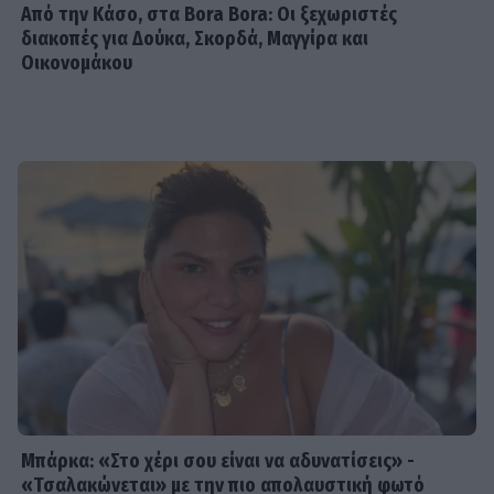
Από την Κάσο, στα Bora Bora: Οι ξεχωριστές
της στο σπίτι - Το όμορφο
διακοπές για Δούκα, Σκορδά, Μαγγίρα και
στιγμιότυπο
Οικονομάκου
SHOWBIZ
«Εκείνες… κι εγώ»: Η τρυφερή
ανάρτηση του Κώστα Καραφώτη με
την κόρη και τη σύζυγό του
SHOWBIZ
«Χαρούμενη, γεμάτη αλμύρα…» - Η
Αποστολία Ζώη απολαμβάνει τον
Αύγουστο στη θάλασσα
Μπάρκα: «Στο χέρι σου είναι να αδυνατίσεις» -
G-SPORTS
«Τσαλακώνεται» με την πιο απολαυστική φωτό
Μάριος Καπότσης: Η πόζα στον