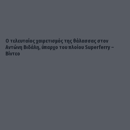
Τσιμτσιλή! Παράδοση, πίστη και
ξεχωριστές στιγμές στην Πάρο
SHOWBIZ
Γιώργος Παράσχος: Το χαμόγελο
δύναμης μέσα από το νοσοκομείο –
«Πάμε για νέα θεραπεία»
Ο τελευταίος χαιρετισμός της θάλασσας στον
Αντώνη Βιδάλη, ύπαρχο του πλοίου Superferry –
Βίντεο
SHOWBIZ
Ιταλική φινέτσα για τη Μαρία
Μπεκατώρου! Με το απόλυτο λευκό
σύνολο και ψάθινο καπέλο στη
Σαρδηνία
MEDIA
Για Σένα: Η Αλεξάνδρα Κολαΐτη είναι