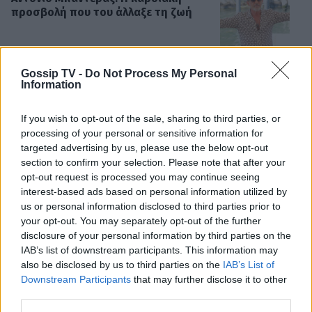
προσβολή που του άλλαξε τη ζωή
Gossip TV -
Do Not Process My Personal
Information
SHOWBIZ
«Θα κινηθώ νομικά» - Κόλαφος ο
Χρίστος Κούγιας για τα
If you wish to opt-out of the sale, sharing to third parties, or
δημοσιεύματα που αφορούν την
processing of your personal or sensitive information for
προσωπική του ζωή
targeted advertising by us, please use the below opt-out
section to confirm your selection. Please note that after your
opt-out request is processed you may continue seeing
SHOWBIZ
interest-based ads based on personal information utilized by
Τέτα Κωνσταντά: Τα νέα για την
us or personal information disclosed to third parties prior to
υγεία του Γιώργου Ματαράγκα και ο
your opt-out. You may separately opt-out of the further
γάμος με τον αδερφό του, Γιάννη
disclosure of your personal information by third parties on the
ΟΛΕΣ ΟΙ ΕΙΔΗΣΕΙΣ
IAB’s list of downstream participants. This information may
also be disclosed by us to third parties on the
IAB’s List of
Downstream Participants
that may further disclose it to other
SHOWBIZ
third parties.
Οικονομάκου: «Έσκασε όλη η