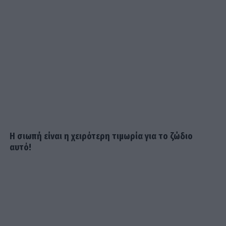
Παναθηναϊκός: Το «χρυσό» deal για το «μπαμ» με
Λιβάι Γκαρσία - Έγινε ο πιο ακριβοπληρωμένος
Η σιωπή είναι η χειρότερη τιμωρία για το ζώδιο
αυτό!