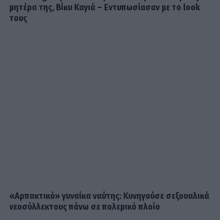
Summer girl η Μπιάνκα Κρασσά! Στη Μύκονο με τη
μητέρα της, Βίκυ Καγιά – Εντυπωσίασαν με το look
τους