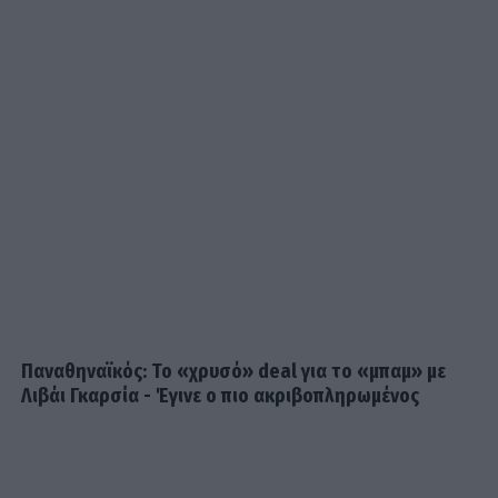
«Αρπακτικό» γυναίκα ναύτης: Κυνηγούσε σεξουαλικά
νεοσύλλεκτους πάνω σε πολεμικό πλοίο