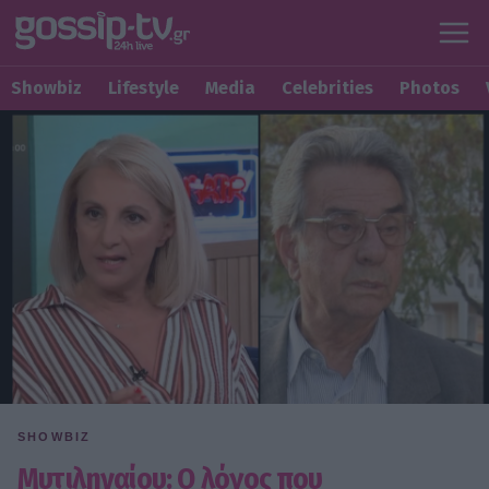
Showbiz
Lifestyle
Media
Celebrities
Photos
SHOWBIZ
Μυτιληναίου: Ο λόγος που