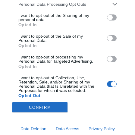
DPG NETWORK
Personal Data Processing Opt Outs
κούραση του χειμώνα» - Το
πρόβλημα στις διακοπές στο νησί
I want to opt-out of the Sharing of my
Μπόρα Μπόρα
personal data.
Opted In
I want to opt-out of the Sale of my
MEDIA
Personal Data.
Μπαμπά, σ’ αγαπώ spoiler: Η Βιργινία
Opted In
χάνει το νηπιαγωγείο
I want to opt-out of processing my
Personal Data for Targeted Advertising.
Opted In
I want to opt-out of Collection, Use,
SHOWBIZ
Retention, Sale, and/or Sharing of my
Personal Data that Is Unrelated with the
Γιώργος Λιάγκας - «Ο Τζορτζ Κλούνεϊ
Purposes for which it was collected.
της Ελλάδας…»: Χαμός στα σχόλια με
Opted Out
την ΑΙ φωτό που πόσταρε
Τι είναι το «σύννεφο φωτιάς» -pyrocumulus ή
CONFIRM
πυροσωρείτης: Δείτε βίντεο της πυρκαγιάς στον
Κιθαιρώνα
MEDIA
Data Deletion
Data Access
Privacy Policy
Δυο μαύρα πουκάμισα: Κυκλοφόρησε