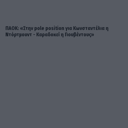
η Μαργαρίτα που θα ρισκάρει τα
πάντα για τα όνειρά της
ΠΑΟΚ: «Στην pole position για Κωνσταντέλια η
Ντόρτμουντ - Καραδοκεί η Γιουβέντους»