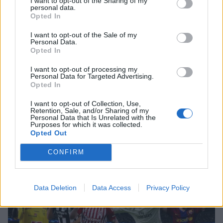
I want to opt-out of the Sharing of my
personal data.
Γιώτα Κηπουρού: Επιστρέφει τελικά
Opted In
στο «Πρωινό» στο πλευρό του
Γιώργου Λιάγκα;
I want to opt-out of the Sale of my
Personal Data.
Opted In
I want to opt-out of processing my
SHOWBIZ
Personal Data for Targeted Advertising.
Μαρία Ηλιάκη: Η προσωπική νίκη
Opted In
στις διακοπές και η μάχη με τη
διάσπαση προσοχής μετά την
I want to opt-out of Collection, Use,
Retention, Sale, and/or Sharing of my
Τουρίστας επιχείρησε να χρηματίσει υπάλληλο
εγκυμοσύνη
Personal Data that Is Unrelated with the
επιχείρησης για του επιτρέψει να ασελγήσει σε
Purposes for which it was collected.
Opted Out
ανήλικη
SHOWBIZ
CONFIRM
Ο Light ποζάρει μαζί με τη σύζυγο
και τον 10 μηνών γιο τους στις
πρώτες καλοκαιρινές διακοπές τους.
Data Deletion
Data Access
Privacy Policy
SHOWBIZ