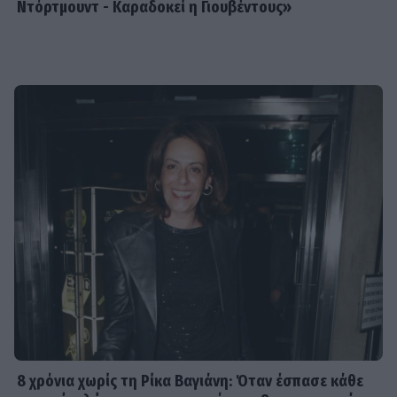
Ντόρτμουντ - Καραδοκεί η Γιουβέντους»
8 χρόνια χωρίς τη Ρίκα Βαγιάνη: Όταν έσπασε κάθε