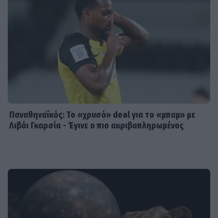
Παναθηναϊκός: Το «χρυσό» deal για το «μπαμ» με
Λιβάι Γκαρσία - Έγινε ο πιο ακριβοπληρωμένος