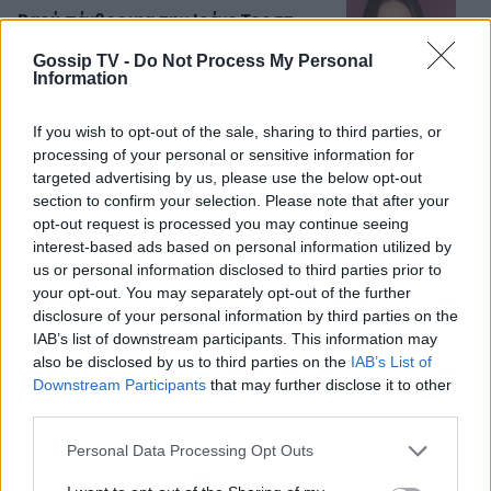
Βαρύ πένθος για την Ιρένε Τροστ–
Ραγίζουν καρδιές τα λόγια για τον
Gossip TV -
Do Not Process My Personal
μπαμπά της: «Όλα φαντάζουν
Information
μάταια»
If you wish to opt-out of the sale, sharing to third parties, or
processing of your personal or sensitive information for
SHOWBIZ
targeted advertising by us, please use the below opt-out
Ακύλας: «Μέσα μου ψυχολογικά
section to confirm your selection. Please note that after your
ένιωσα περίεργα, τα συναισθήματα
opt-out request is processed you may continue seeing
δεν είναι γρανάζια»
ΟΛΕΣ ΟΙ ΕΙΔΗΣΕΙΣ
interest-based ads based on personal information utilized by
us or personal information disclosed to third parties prior to
your opt-out. You may separately opt-out of the further
disclosure of your personal information by third parties on the
MEDIA
IAB’s list of downstream participants. This information may
«Κοινωνία Ώρα MEGA»: Βασίλης
DPG NETWORK
also be disclosed by us to third parties on the
IAB’s List of
Τσεκούρας και Τζωρτζίνα
Downstream Participants
that may further disclose it to other
Μαλλιαρόζη στην πρωινή
third parties.
ενημέρωση του σταθμού
Personal Data Processing Opt Outs
MEDIA