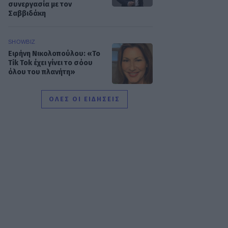
συνεργασία με τον
Σαββιδάκη
SHOWBIZ
Ειρήνη Νικολοπούλου: «Το
Tik Tok έχει γίνει το σόου
όλου του πλανήτη»
ΟΛΕΣ ΟΙ ΕΙΔΗΣΕΙΣ
HOLLYWOOD
Σακίρα: Αυτές είναι οι 7
τροφές που την κρατούν
«αγέραστη» στα 49 της
SHOWBIZ
Χριστίνα Τσάφου: «Η
Μαριλού θα είναι πάντα
οικογένειά μου»