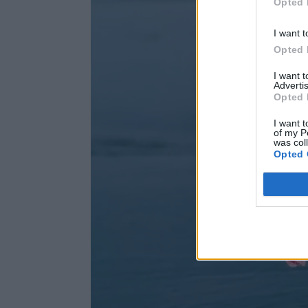
Opted 
I want t
Opted 
I want 
Advertis
Opted 
I want t
of my P
was col
Opted 