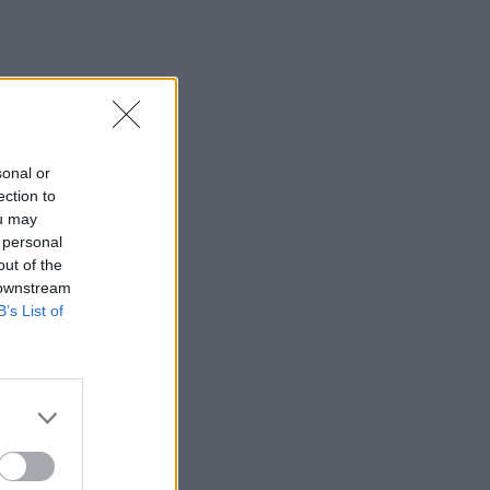
οικογένεια Ηλιάδη – Εκεί
όπου οι πιο δυνατοί δεσμοί
δοκιμάζονται περισσότερο
SHOWBIZ
Λίλα Μπακλέση –
Παναγιώτης Μαρκεζίνης:
sonal or
Έγιναν γονείς! Η πρώτη
ection to
φωτό και το τρυφερό
μήνυμα
ou may
 personal
out of the
SHOWBIZ
 downstream
Κρατερός Κατσούλης:
B’s List of
Ήταν μια διαδρομή που
επέλεξα για να βρω
τρόπους επικοινωνίας και
συνεννόησης
SHOWBIZ
Συγκινεί η Ανθή Βούλγαρη:
«Χωρίς εσένα το φετινό