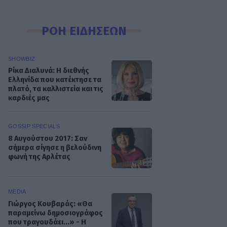
ΡΟΗ ΕΙΔΗΣΕΩΝ
SHOWBIZ
Ρίκα Διαλυνά: Η διεθνής
Ελληνίδα που κατέκτησε τα
πλατό, τα καλλιστεία και τις
καρδιές μας
GOSSIP SPECIALS
8 Αυγούστου 2017: Σαν
σήμερα σίγησε η βελούδινη
φωνή της Αρλέτας
MEDIA
Γιώργος Κουβαράς: «Θα
παραμείνω δημοσιογράφος
που τραγουδάει...» - Η