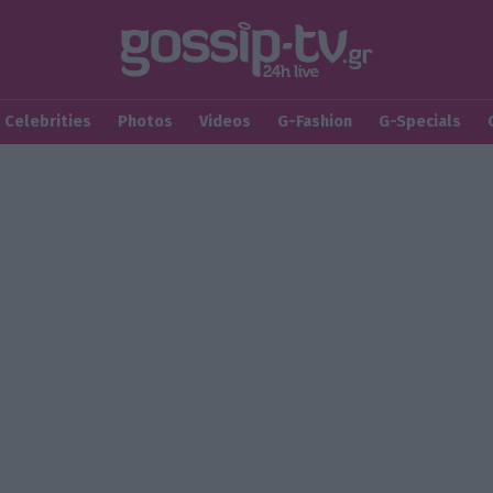
Celebrities
Photos
Videos
G-Fashion
G-Specials