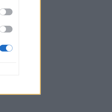
καλοκαίρι θα ήταν το
δυσκολότερο της ζωής
μου»
SHOWBIZ
Δίπλα στο απέραντο
γαλάζιο η Μαριαλένα
Ρουμελιώτη γιορτάζει τους
δυο πρώτους μήνες με τον
γιο της
SHOWBIZ
«Μια γοργόνα στην Κρήτη»
- Αποθεώθηκε η
Παπουτσάκη!Μαγνήτισε τα
βλέμματα με το
καλλίγραμμο κορμί της
SHOWBIZ
Γαστρονομικό στιγμιότυπο