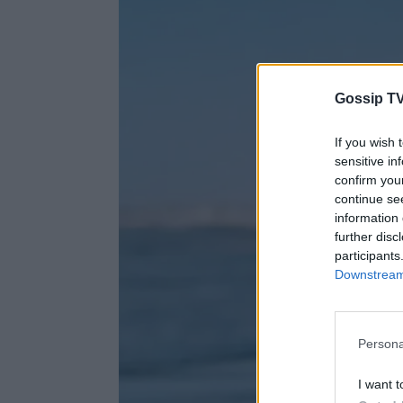
Gossip TV
If you wish 
sensitive in
confirm you
continue se
information 
further disc
participants
Downstream 
Persona
I want t