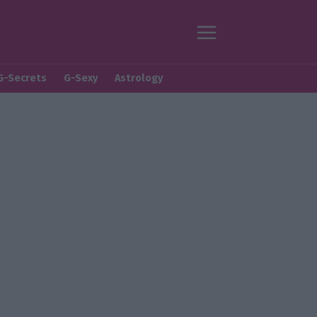
G-Secrets
G-Sexy
Astrology