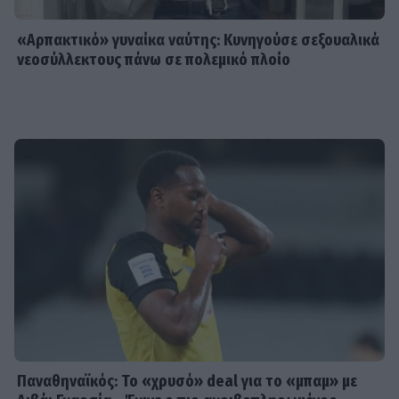
«Αρπακτικό» γυναίκα ναύτης: Κυνηγούσε σεξουαλικά
νεοσύλλεκτους πάνω σε πολεμικό πλοίο
Παναθηναϊκός: Το «χρυσό» deal για το «μπαμ» με