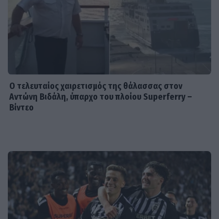
του
MEDIA
Ο Ιακωβίδης έφερε αναστάτωση
στο πλατό! Η ατάκα της Γεωργαντή
και η αντίδραση του Κολοκυθά
Ο τελευταίος χαιρετισμός της θάλασσας στον
Αντώνη Βιδάλη, ύπαρχο του πλοίου Superferry –
Βίντεο
SHOWBIZ
Ανδρέας Γεωργίου – Σιμώνη
Χριστοδούλου: Μετά την Ίμπιζα...
υπέροχες στιγμές στο Μιλάνο!
FASHION POLICE
Καλοντυμένες Vs Κακοντυμένες