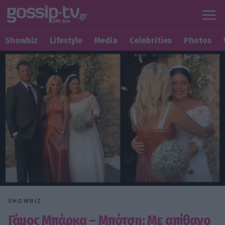
Showbiz
Lifestyle
Media
Celebrities
Photos
SHOWBIZ
Γάμος Μπάρκα – Μπότση: Με απίθανο