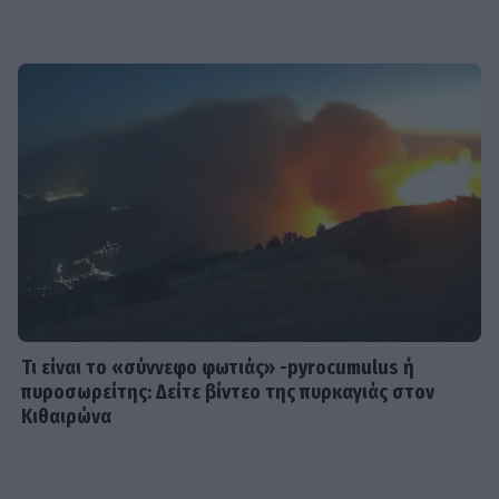
πια τόσο χορτασμένη»
SHOWBIZ
Λευκό πουκάμισο και μάξι φούστα! Η
Δανάη Παππά με το πιο κλασσικό και
αξεπέραστο σύνολο
MEDIA
Νόμοι της καρδιάς - Η συνάντηση
Γιλντιρίμ & Μπορά αποκαλύπτει την
αλήθεια
Τι είναι το «σύννεφο φωτιάς» -pyrocumulus ή
πυροσωρείτης: Δείτε βίντεο της πυρκαγιάς στον
Κιθαιρώνα
INSIDE STORIES
Βαριές καμπάνες για 4 συλληφθέντες
σε στέκι παράνομου τζόγου στη