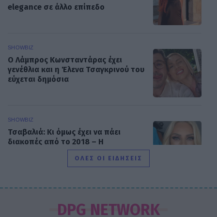
elegance σε άλλο επίπεδο
SHOWBIZ
Ο Λάμπρος Κωνσταντάρας έχει
γενέθλια και η Έλενα Τσαγκρινού του
εύχεται δημόσια
SHOWBIZ
Τσαβαλιά: Κι όμως έχει να πάει
διακοπές από το 2018 – Η
αποκάλυψη μέσα από throwback
ΟΛΕΣ ΟΙ ΕΙΔΗΣΕΙΣ
φωτογραφία
SHOWBIZ
Μαρία Κορινθίου: «Είμαι πιο
DPG NETWORK
συνειδητοποιημένη από ποτέ... Είμαι