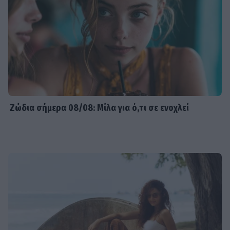
Ζώδια σήμερα 08/08: Μίλα για ό,τι σε ενοχλεί