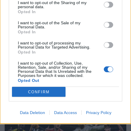
I want to opt-out of the Sharing of my
personal data.
Opted In
HOLLYWOOD
Σακίρα: Αυτές είναι οι 7 τροφές που
I want to opt-out of the Sale of my
Personal Data.
την κρατούν «αγέραστη» στα 49
Opted In
της
I want to opt-out of processing my
Personal Data for Targeted Advertising.
Opted In
SHOWBIZ
I want to opt-out of Collection, Use,
Χριστίνα Τσάφου: «Η Μαριλού θα
Retention, Sale, and/or Sharing of my
είναι πάντα οικογένειά μου»
Personal Data that Is Unrelated with the
Purposes for which it was collected.
Opted Out
Σέρρες: «Δεν ήταν μόνο η ταχύτητα» – Η ανάλυση
πραγματογνώμονα για το σφοδρό δυστύχημα
CONFIRM
SHOWBIZ
Daphne Lawrence: «Το πρώτο μου
Data Deletion
Data Access
Privacy Policy
τραγούδι το έγραψα όταν πήγαινα Ε’
Δημοτικού¬