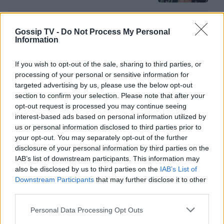
GOSSIP SPECIALS
Gossip TV -
Do Not Process My Personal
8 Αυγούστου 2017: Σαν σήμερα
Information
σίγησε η βελούδινη φωνή της
Αρλέτας
If you wish to opt-out of the sale, sharing to third parties, or
processing of your personal or sensitive information for
targeted advertising by us, please use the below opt-out
section to confirm your selection. Please note that after your
MEDIA
opt-out request is processed you may continue seeing
Γιώργος Κουβαράς: «Θα παραμείνω
interest-based ads based on personal information utilized by
δημοσιογράφος που τραγουδάει...» -
us or personal information disclosed to third parties prior to
Η συνεργασία με τον Σαββιδάκη
your opt-out. You may separately opt-out of the further
ΟΛΕΣ ΟΙ ΕΙΔΗΣΕΙΣ
disclosure of your personal information by third parties on the
IAB’s list of downstream participants. This information may
also be disclosed by us to third parties on the
IAB’s List of
SHOWBIZ
Downstream Participants
that may further disclose it to other
Ειρήνη Νικολοπούλου: «Το Tik Tok
DPG NETWORK
third parties.
έχει γίνει το σόου όλου του
πλανήτη»
Personal Data Processing Opt Outs