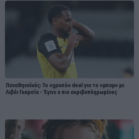
Παναθηναϊκός: Το «χρυσό» deal για το «μπαμ» με
Λιβάι Γκαρσία - Έγινε ο πιο ακριβοπληρωμένος