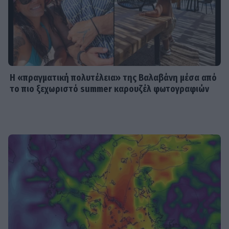
SHOWBIZ
Δίπλα στο απέραντο γαλάζιο η
Μαριαλένα Ρουμελιώτη γιορτάζει
τους δυο πρώτους μήνες με τον γιο
της
Η «πραγματική πολυτέλεια» της Βαλαβάνη μέσα από
το πιο ξεχωριστό summer καρουζέλ φωτογραφιών
SHOWBIZ
«Μια γοργόνα στην Κρήτη» -
Αποθεώθηκε η Παπουτσάκη!
Μαγνήτισε τα βλέμματα με το
καλλίγραμμο κορμί της
SHOWBIZ
Γαστρονομικό στιγμιότυπο από...
Κρήτη! Η Σίσσυ Χρηστίδου
απολαμβάνει τις γεύσεις του νησιού