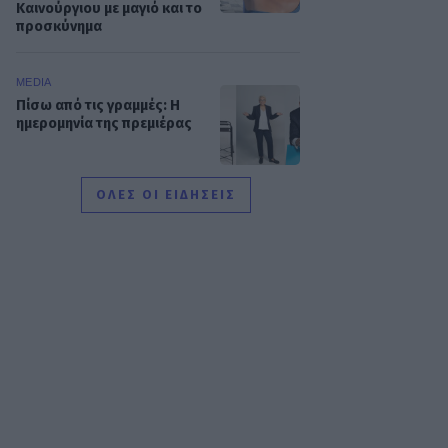
Καινούργιου με μαγιό και το
προσκύνημα
MEDIA
Πίσω από τις γραμμές: Η
ημερομηνία της πρεμιέρας
ΟΛΕΣ ΟΙ ΕΙΔΗΣΕΙΣ
SHOWBIZ
Κρατερός Κατσούλης: «Δεν
υπάρχει πολύς χρόνος για
προσωπική ζωή»
SHOWBIZ
Ρουμελιώτη: Δεν σταματά
να γκρινιάζει ο γιος της - Η
ανάρτηση και οι απορίες
της νέας μαμάς