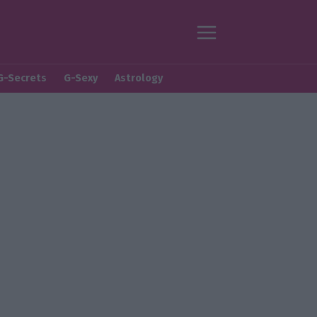
G-Secrets
G-Sexy
Astrology