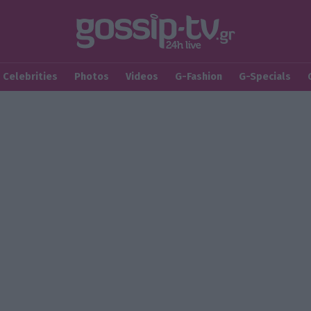
Celebrities
Photos
Videos
G-Fashion
G-Specials