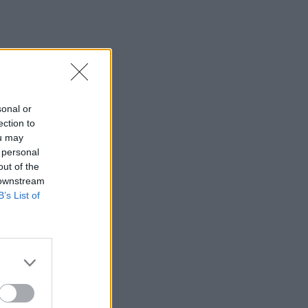
SHOWBIZ
Οικονομάκου: «Έσκασε
όλη η κούραση του
χειμώνα» - Το πρόβλημα
στις διακοπές στο νησί
Μπόρα Μπόρα
sonal or
MEDIA
ection to
Μπαμπά, σ’ αγαπώ spoiler:
ou may
Η Βιργινία χάνει το
νηπιαγωγείο
 personal
out of the
 downstream
B’s List of
SHOWBIZ
Γιώργος Λιάγκας - «Ο
Τζορτζ Κλούνεϊ της
Ελλάδας…»: Χαμός στα
σχόλια με την ΑΙ φωτό που
πόσταρε
MEDIA