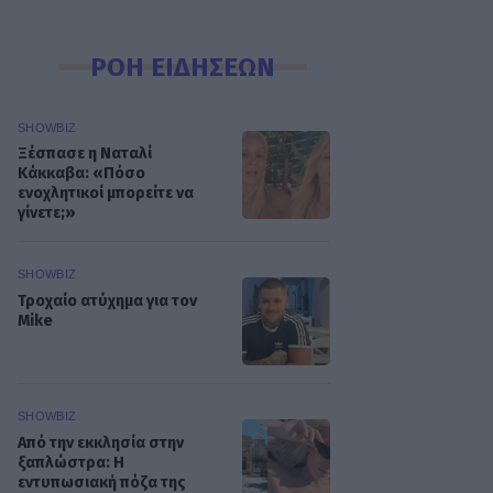
ΡΟΗ ΕΙΔΗΣΕΩΝ
SHOWBIZ
Ξέσπασε η Ναταλί
Κάκκαβα: «Πόσο
ενοχλητικοί μπορείτε να
γίνετε;»
SHOWBIZ
Τροχαίο ατύχημα για τον
Mike
SHOWBIZ
Από την εκκλησία στην
ξαπλώστρα: Η
εντυπωσιακή πόζα της