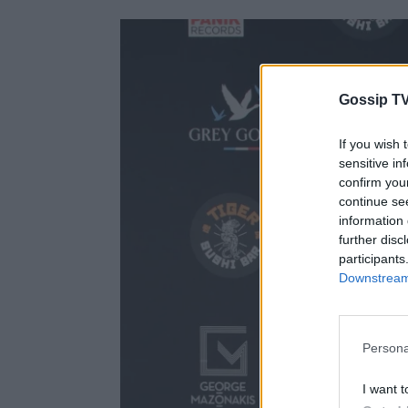
Gossip TV
If you wish 
sensitive in
confirm you
continue se
information 
further disc
participants
Downstream 
Persona
I want t