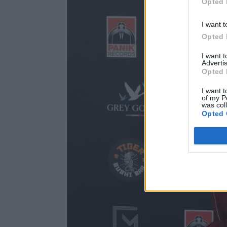
Opted 
I want t
Opted 
I want 
Advertis
Opted 
I want t
of my P
was col
Opted 