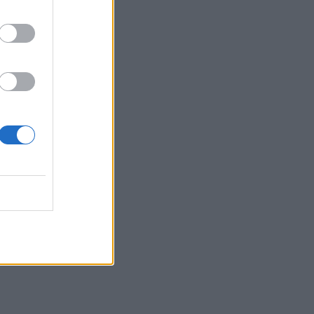
Δυο μαύρα πουκάμισα:
Κυκλοφόρησε το πρώτο
trailer της νέας δραματικής
σειράς του MEGA
INSIDE STORIES
ΠΑΜΕ ΣΤΟΙΧΗΜΑ:
Περισσότερα από 95
εκατομμύρια ευρώ σε
κέρδη μοίρασε τον Ιούλιο
SHOWBIZ
Χρηστίδου: Με το απόλυτο
little black dress και πάει
το summer elegance σε
άλλο επίπεδο
SHOWBIZ
Ο Λάμπρος Κωνσταντάρας
έχει γενέθλια και η Έλενα