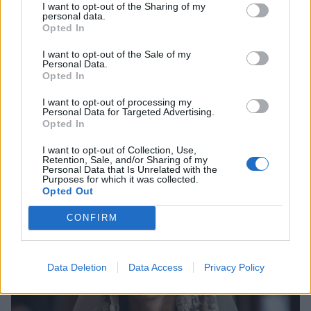
I want to opt-out of the Sharing of my
personal data.
Opted In
I want to opt-out of the Sale of my
Personal Data.
Opted In
SHOWBIZ
I want to opt-out of processing my
Βανέσα Αδαμοπούλου: «Η φήμη χρειάζεται
Personal Data for Targeted Advertising.
Opted In
σιωπή»
I want to opt-out of Collection, Use,
02:02
09-08-2026
Retention, Sale, and/or Sharing of my
Personal Data that Is Unrelated with the
Purposes for which it was collected.
Opted Out
CONFIRM
Data Deletion
Data Access
Privacy Policy