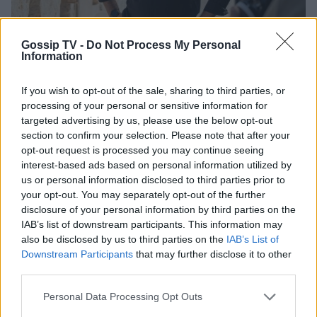
Gossip TV -
Do Not Process My Personal
Information
MEDIA
If you wish to opt-out of the sale, sharing to third parties, or
Δύο μαύρα πουκάμισα spoiler: Η άφιξη της
processing of your personal or sensitive information for
targeted advertising by us, please use the below opt-out
Μαρκέλλας φέρνει κι ένα θαμμένο μυστικό
section to confirm your selection. Please note that after your
από την Κρήτη
opt-out request is processed you may continue seeing
interest-based ads based on personal information utilized by
02:57
09-08-2026
us or personal information disclosed to third parties prior to
your opt-out. You may separately opt-out of the further
disclosure of your personal information by third parties on the
IAB’s list of downstream participants. This information may
also be disclosed by us to third parties on the
IAB’s List of
Downstream Participants
that may further disclose it to other
third parties.
Personal Data Processing Opt Outs