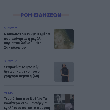
ΡΟΗ ΕΙΔΗΣΕΩΝ
SHOWBIZ
6 Αυγούστου 1999: Η ημέρα
που «σίγησε» η μεγάλη
κυρία του λαϊκού, Ρίτα
Σακελλαρίου
SHOWBIZ
Σταματίνα Τσιμτσιλή:
Αγχώθηκα με το πόσο
γρήγορα περνά η ζωή
MEDIA
True Crime στο Netflix: Τα
καλύτερα ντοκιμαντέρ για
εγκλήματα και κατά συρροή