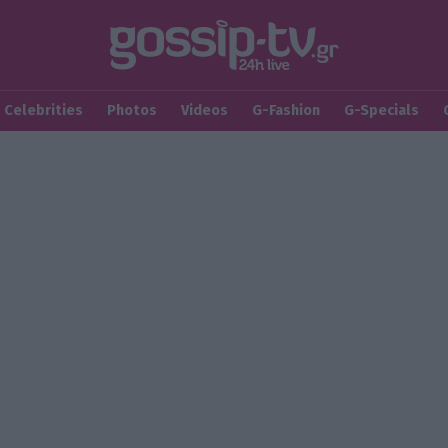
Celebrities
Photos
Videos
G-Fashion
G-Specials