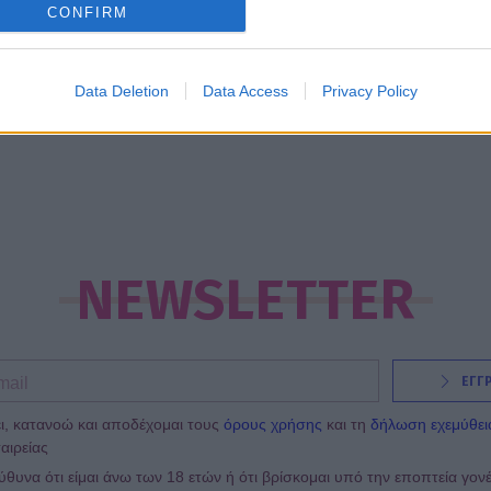
CONFIRM
ώδια
προσφορές
βιβλία
Data Deletion
Data Access
Privacy Policy
NEWSLETTER
ΕΓΓ
ι, κατανοώ και αποδέχομαι τους
όρους χρήσης
και τη
δήλωση εχεμύθει
αιρείας
υνα ότι είμαι άνω των 18 ετών ή ότι βρίσκομαι υπό την εποπτεία γον