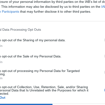
losure of your personal information by third parties on the IAB’s list of
. This information may also be disclosed by us to third parties on the
IA
ήκη ως προτιμώμενη πηγή
Participants
that may further disclose it to other third parties.
α αποτελέσματα Google
» και να μην είναι μια... «
Αστεράτη Παρασκευή
»;
l Data Processing Opt Outs
ου αγαπήθηκε από πολλούς και στη χώρα μας,
o opt-out of the Sharing of my personal data.
ος με πολλές σούπερ προσφορές και πολλοί είναι
In
», ετοιμάζοντας τις λίστες με τα όλα όσα θέλουν να
o opt-out of the Sale of my Personal Data.
ένα τους πρόσωπα.
In
 και σου δίνουμε τώρα την ευκαιρία να αποκτήσεις
to opt-out of processing my Personal Data for Targeted
ing.
τις πιο έγκυρες Προσωπικές αναλύσεις στις
In
o opt-out of Collection, Use, Retention, Sale, and/or Sharing
ersonal Data that Is Unrelated with the Purposes for which it
.gr
lected.
Out