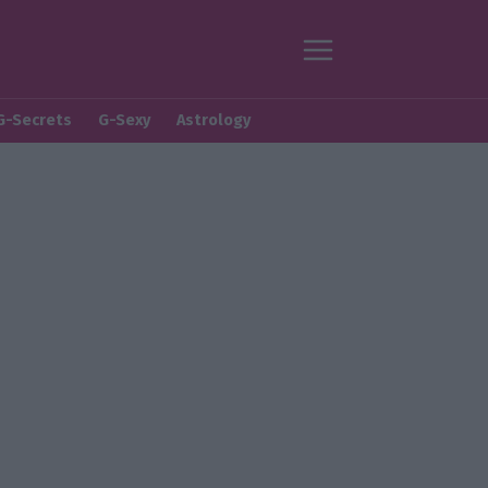
G-Secrets
G-Sexy
Astrology