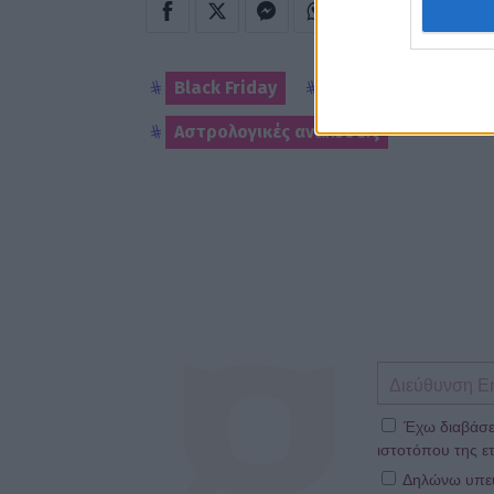
Black Friday
αστρολογία
ζ
Αστρολογικές αναλύσεις
Έχω διαβάσε
ιστοτόπου της ετ
Δηλώνω υπεύθ