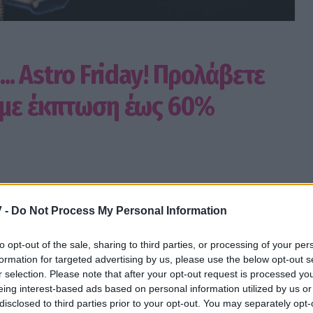
... Astro Friday! Προλάβετε
α με έκπτωση έως 60%
 -
Do Not Process My Personal Information
to opt-out of the sale, sharing to third parties, or processing of your per
αι Προσωπικές αναλύσεις σε φανταστικές
formation for targeted advertising by us, please use the below opt-out s
r selection. Please note that after your opt-out request is processed y
eing interest-based ads based on personal information utilized by us or
disclosed to third parties prior to your opt-out. You may separately opt-
ssip TV όταν αναζητάς ειδήσεις στην Google