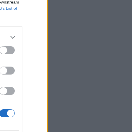
 downstream
B’s List of
SHOWBIZ
Idra Kayne: Παίρνω τον
όποιο φόβο και τον κάνω
δύναμη
HOLLYWOOD
Νταγκ και Τζούλι Πιτ: Τα
αδέλφια του Μπραντ Πιτ
που επέλεξαν μια αλλιώτικη
ζωή! Με τι ασχολούνται
SHOWBIZ
Δήμητρα Κολλά: Προσπαθώ
να αντιμετωπίζω τα πάντα
με χαμόγελο
SHOWBIZ