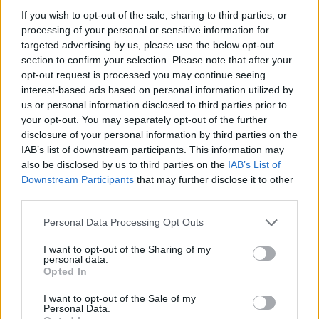
15:10
@05-09-2018
If you wish to opt-out of the sale, sharing to third parties, or
processing of your personal or sensitive information for
targeted advertising by us, please use the below opt-out
section to confirm your selection. Please note that after your
opt-out request is processed you may continue seeing
interest-based ads based on personal information utilized by
us or personal information disclosed to third parties prior to
your opt-out. You may separately opt-out of the further
disclosure of your personal information by third parties on the
IAB’s list of downstream participants. This information may
also be disclosed by us to third parties on the
IAB’s List of
Downstream Participants
that may further disclose it to other
third parties.
Personal Data Processing Opt Outs
SHOWBIZ
I want to opt-out of the Sharing of my
personal data.
Καλημέρης-Κοντοβά: Το πρώτο καλοκαίρι
Opted In
τους στη Μύκονο
I want to opt-out of the Sale of my
Personal Data.
20:03
@03-09-2018