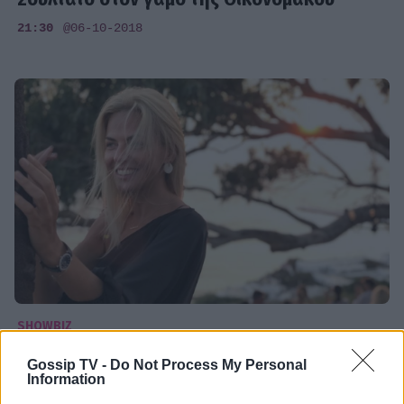
21:30
@06-10-2018
SHOWBIZ
Χριστίνα Κοντοβά: Η φωτογραφία και το
Gossip TV -
Do Not Process My Personal
Information
μήνυμα όλο νόημα