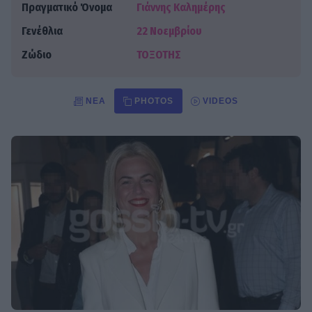
Πραγματικό Όνομα
Γιάννης Καλημέρης
Γενέθλια
22 Νοεμβρίου
Ζώδιο
ΤΟΞΟΤΗΣ
ΝΈΑ
PHOTOS
VIDEOS