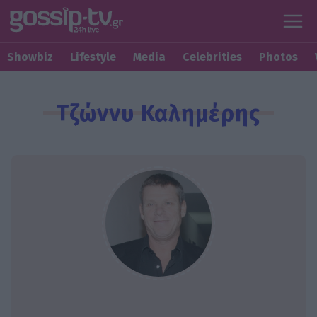
Showbiz
Lifestyle
Media
Celebrities
Photos
Τζώννυ Καλημέρης