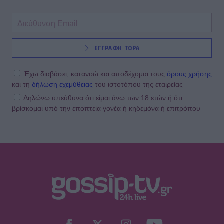
ΕΓΓΡΑΦΗ ΤΩΡΑ
Έχω διαβάσει, κατανοώ και αποδέχομαι τους
όρους χρήσης
και τη
δήλωση εχεμύθειας
του ιστοτόπου της εταιρείας
Δηλώνω υπεύθυνα ότι είμαι άνω των 18 ετών ή ότι
βρίσκομαι υπό την εποπτεία γονέα ή κηδεμόνα ή επιτρόπου