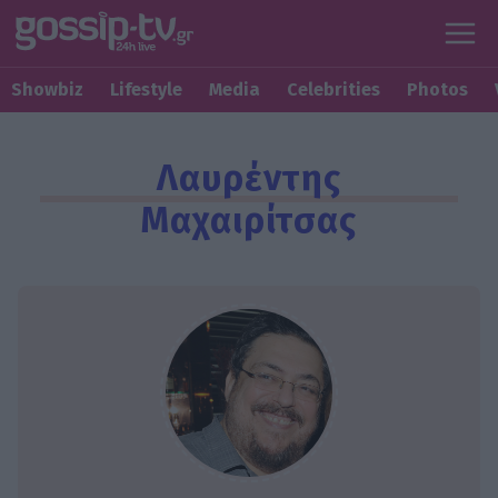
Showbiz
Lifestyle
Media
Celebrities
Photos
Λαυρέντης
Μαχαιρίτσας