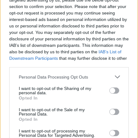
targeted advertising by us, please use the below opt-out
section to confirm your selection. Please note that after your
opt-out request is processed you may continue seeing
interest-based ads based on personal information utilized by
us or personal information disclosed to third parties prior to
your opt-out. You may separately opt-out of the further
disclosure of your personal information by third parties on the
SHOWBIZ
IAB’s list of downstream participants. This information may
Λαυρέντης Μαχαιρίτσας: Αυτή ήταν η
also be disclosed by us to third parties on the
IAB’s List of
Downstream Participants
that may further disclose it to other
τελευταία του συναυλία (Video)
third parties.
11:08
@09-09-2019
Personal Data Processing Opt Outs
I want to opt-out of the Sharing of my
personal data.
Opted In
I want to opt-out of the Sale of my
Personal Data.
Opted In
I want to opt-out of processing my
Personal Data for Targeted Advertising.