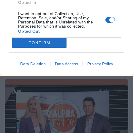
Opted In
I want to opt-out of Collection, Use,
Retention, Sale, and/or Sharing of my
Personal Data that Is Unrelated with the
Purposes for which it was collected.
Opted Out
SHOWBIZ
Λαυρέντης Μαχαιρίτσας: Καταγγελίες ότι
CONFIRM
άργησε το ασθενοφόρο 3 ώρες (Video)
10:47
@09-09-2019
Data Deletion
Data Access
Privacy Policy