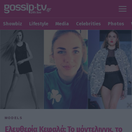
Showbiz
Lifestyle
Media
Celebrities
Photos
MODELS
Ελευθερία Κεφαλά: Το μόντελινγκ, το