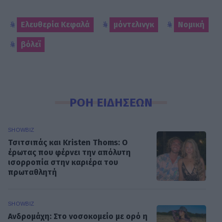
Ελευθερία Κεφαλά
μόντελινγκ
Νομική
βόλεϊ
ΡΟΗ ΕΙΔΗΣΕΩΝ
SHOWBIZ
Τσιτσιπάς και Kristen Thoms: Ο
έρωτας που φέρνει την απόλυτη
ισορροπία στην καριέρα του
πρωταθλητή
SHOWBIZ
Ανδρομάχη: Στο νοσοκομείο με ορό η