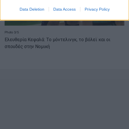
Data Deletion
Data Access
Privacy Policy
Photo 3/5
Ελευθερία Κεφαλά: Το μόντελινγκ, το βόλεϊ και οι
σπουδές στην Νομική