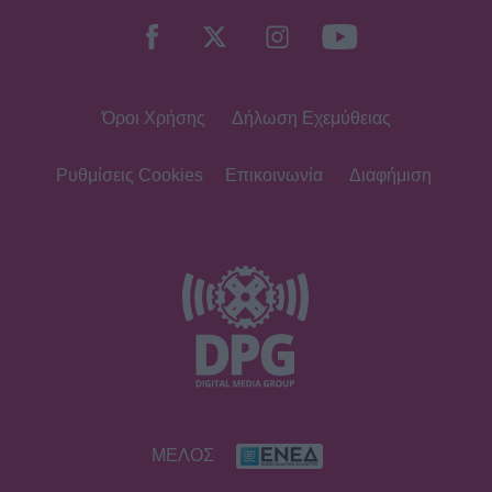
σίγησε η βελούδινη φωνή της
Αρλέτας
Όροι Χρήσης
Δήλωση Εχεμύθειας
MEDIA
Γιώργος Κουβαράς: «Θα παραμείνω
δημοσιογράφος που τραγουδάει...» -
Ρυθμίσεις Cookies
Επικοινωνία
Διαφήμιση
Η συνεργασία με τον Σαββιδάκη
SHOWBIZ
Ειρήνη Νικολοπούλου: «Το Tik Tok
έχει γίνει το σόου όλου του
πλανήτη»
HOLLYWOOD
ΜΕΛΟΣ
Σακίρα: Αυτές είναι οι 7 τροφές που