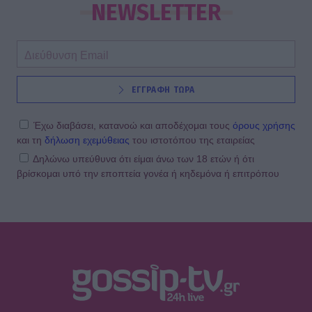
ρόλοι και οι πληγές του ανθρώπου
NEWSLETTER
πίσω από τον μεγάλο πρωταγωνιστή
SHOWBIZ
ΕΓΓΡΑΦΗ ΤΩΡΑ
Μάντυ Λάμπου: Πώς είναι και πού
βρίσκεται σήμερα η πρώτη
παρουσιάστρια του «Ok» στο MAD
Έχω διαβάσει, κατανοώ και αποδέχομαι τους
όρους χρήσης
και τη
δήλωση εχεμύθειας
του ιστοτόπου της εταιρείας
Δηλώνω υπεύθυνα ότι είμαι άνω των 18 ετών ή ότι
βρίσκομαι υπό την εποπτεία γονέα ή κηδεμόνα ή επιτρόπου
SHOWBIZ
Ρίκα Διαλυνά: Η διεθνής Ελληνίδα
που κατέκτησε τα πλατό, τα
καλλιστεία και τις καρδιές μας
GOSSIP SPECIALS
8 Αυγούστου 2017: Σαν σήμερα