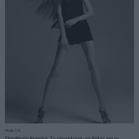
Photo 1/5
Ελευθερία Κεφαλά: Το μόντελινγκ, το βόλεϊ και οι