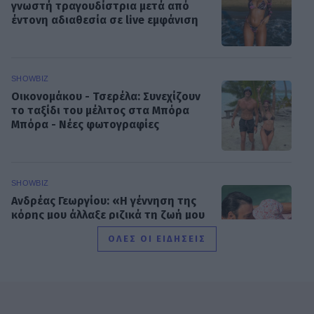
γνωστή τραγουδίστρια μετά από
έντονη αδιαθεσία σε live εμφάνιση
SHOWBIZ
Οικονομάκου - Τσερέλα: Συνεχίζουν
το ταξίδι του μέλιτος στα Μπόρα
Μπόρα - Νέες φωτογραφίες
SHOWBIZ
Ανδρέας Γεωργίου: «Η γέννηση της
κόρης μου άλλαξε ριζικά τη ζωή μου
και με αναδιαμόρφωσε ως
ΟΛΕΣ ΟΙ ΕΙΔΗΣΕΙΣ
άνθρωπο»
GOSSIP SPECIALS
Δημήτρης Παπαμιχαήλ: Ο έρωτας, οι