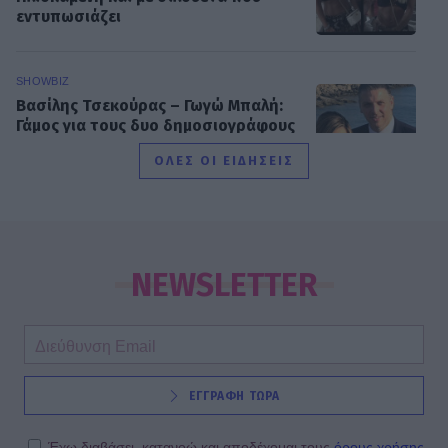
εντυπωσιάζει
SHOWBIZ
Βασίλης Τσεκούρας – Γωγώ Μπαλή:
Γάμος για τους δυο δημοσιογράφους
του Mega - Πότε παντρεύονται
ΟΛΕΣ ΟΙ ΕΙΔΗΣΕΙΣ
SHOWBIZ
Παυλίνα Βουλγαράκη: Η μουσική
στιγμή με την κόρη της που
NEWSLETTER
ξεχώρισε – Η Ερωφίλη «κλέβει» την
παράσταση
SHOWBIZ
ΕΓΓΡΑΦΗ ΤΩΡΑ
«Ευλογία τα παιδιά» - Η σπάνια
φωτό του Γονίδη με την μικρή του
κόρη! Μαζί στο τιμόνι της βάρκας
Έχω διαβάσει, κατανοώ και αποδέχομαι τους
όρους χρήσης