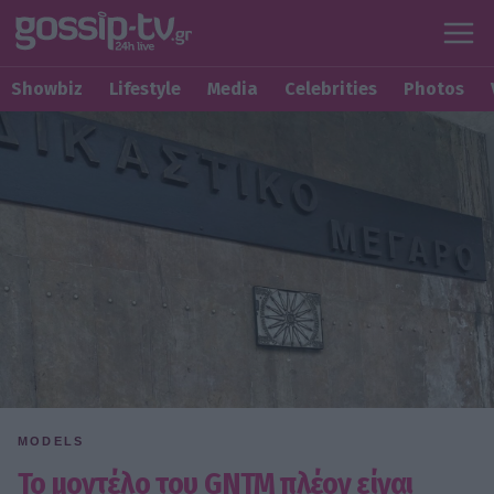
Showbiz
Lifestyle
Media
Celebrities
Photos
MODELS
To μοντέλο του GNTM πλέον είναι