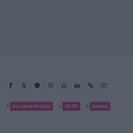
Κατερίνα Βισέρη
GNTM
Νομική