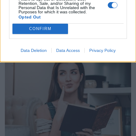
Retention, Sale, and/or Sharing of my
Photo 2/5
Personal Data that Is Unrelated with the
Purposes for which it was collected.
Λατρεύει τη μόδα και το μόντελινγκ όμως η μοίρα της
Opted Out
έδειξε άλλα μονοπάτια.
CONFIRM
Data Deletion
Data Access
Privacy Policy