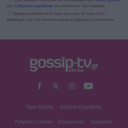
και τη
δήλωση εχεμύθειας
του ιστοτόπου της εταιρείας
Δηλώνω υπεύθυνα ότι είμαι άνω των 18 ετών ή ότι
βρίσκομαι υπό την εποπτεία γονέα ή κηδεμόνα ή επιτρόπου
SHOWBIZ
Ευγενία Σαμαρά: Μαγικές εικόνες από
ψηλά – Η πτήση με αερόστατο στο
Μεξικό
SHOWBIZ
Η Χρηστίδου στην Κρήτη με stylish
cut-out μαγιό που αναδεικνύει την
κομψή & μαυρισμένη σιλουέτα της
Όροι Χρήσης
Δήλωση Εχεμύθειας
SHOWBIZ
Βαλαβάνη: Εντυπωσιακή σιλουέτα,
εφαρμοστό σικ φόρεμα και wet look
Ρυθμίσεις Cookies
Επικοινωνία
Διαφήμιση
- Μαγνήτισε όλα τα βλέμματα