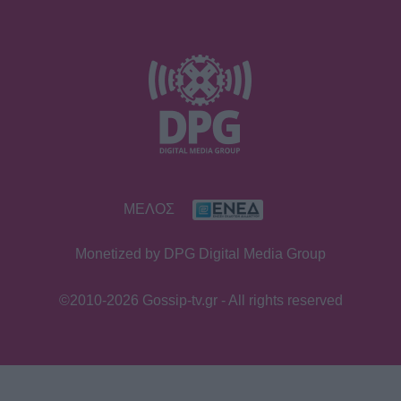
SHOWBIZ
Σταματίνα Τσιμτσιλή: Η εξόρμηση
για ψάρεμα στην Πάρο με τον Θέμη
Σοφό και τον γιο τους
MEDIA
ΜΕΛΟΣ
Τηλεθέαση – Το Σόι σου: «Σαρώνει»
ακόμη και στις επαναλήψεις –
Monetized by DPG Digital Media Group
Αντίστροφη μέτρηση για τον νέο
κύκλο
©2010-2026 Gossip-tv.gr - All rights reserved
SHOWBIZ
Στον βυθό για μαργαριτάρια η Αθηνά
Οικονομάκου και ο Μπρούνο
Τσερέλα - To βίντεο με την