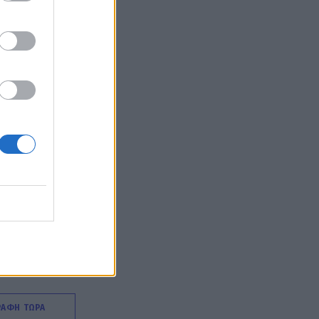
χρόνια ψυχοθεραπείας, τα
πρωτοσέλιδα και ο
«τέλειος» γάμος
GOSSIP SPECIALS
Σας μοιάζει η Σμαράγδα
Καρύδη για 57 ετών; Και
όμως! Τόσα κεράκια θα έχει
η τούρτα της σήμερα!
SHOWBIZ
Καλομοίρα: «Όταν κάνω
δίαιτα, το πρώτο πράγμα
που κάνω...» - Δες
αναλυτικά τη συνταγή που
μοιράστηκε
MEDIA
Κανακαρά: Τι σημαίνει ο
τίτλος της νέας σειράς του
ΡΑΦΗ ΤΩΡΑ
Mega - Το ιδιαίτερο έθιμο