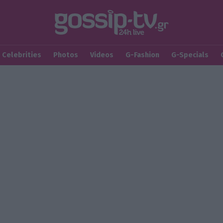
Celebrities
Photos
Videos
G-Fashion
G-Specials