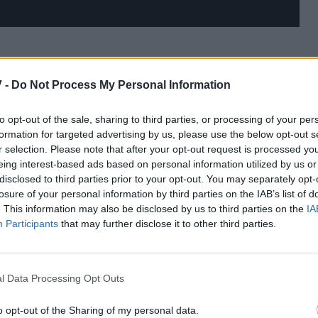
πτει τις λεπτομέρειες του
 -
Do Not Process My Personal Information
to opt-out of the sale, sharing to third parties, or processing of your per
formation for targeted advertising by us, please use the below opt-out s
r selection. Please note that after your opt-out request is processed y
eing interest-based ads based on personal information utilized by us or
disclosed to third parties prior to your opt-out. You may separately opt-
losure of your personal information by third parties on the IAB’s list of
. This information may also be disclosed by us to third parties on the
IA
Participants
that may further disclose it to other third parties.
αποκάλυψε η
Εύα Λάσκαρη
.
l Data Processing Opt Outs
ε στην κάμερα του δελτίου ειδήσεων του Star για
ς ότι ο
γάμος
θα γίνει στην
Μύκονο
, μιας που ο
o opt-out of the Sharing of my personal data.