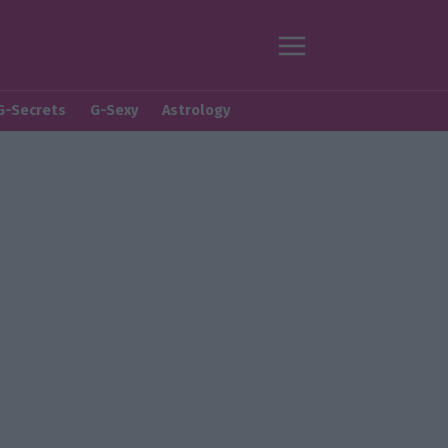
G-Secrets
G-Sexy
Astrology