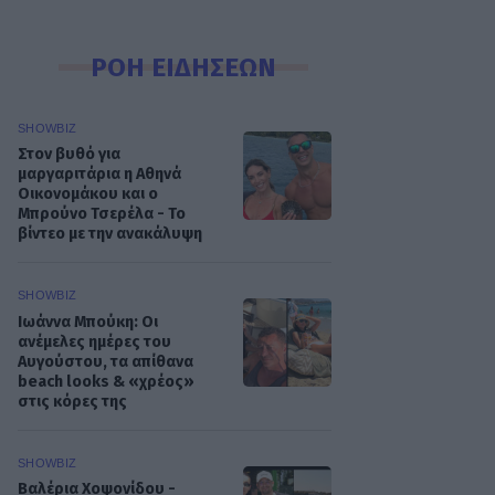
ΡΟΗ ΕΙΔΗΣΕΩΝ
SHOWBIZ
Στον βυθό για
μαργαριτάρια η Αθηνά
Οικονομάκου και ο
Μπρούνο Τσερέλα - To
βίντεο με την ανακάλυψη
SHOWBIZ
Ιωάννα Μπούκη: Οι
ανέμελες ημέρες του
Αυγούστου, τα απίθανα
beach looks & «χρέος»
στις κόρες της
SHOWBIZ
Βαλέρια Χοψονίδου -