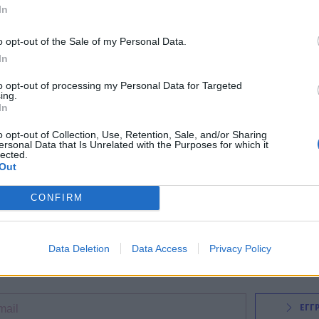
In
Λάσκαρη μίλησε επίσης για τις περικοπές που έχει
εγονός ότι παραμένει απλήρωτη από το καθημερινό
o opt-out of the Sale of my Personal Data.
In
to opt-out of processing my Personal Data for Targeted
ing.
In
o opt-out of Collection, Use, Retention, Sale, and/or Sharing
Μύκονος
ersonal Data that Is Unrelated with the Purposes for which it
lected.
Out
CONFIRM
NEWSLETTER
Data Deletion
Data Access
Privacy Policy
ΕΓΓ