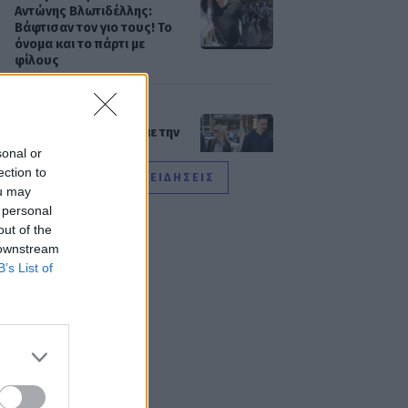
Αντώνης Βλωτιδέλλης:
Βάφτισαν τον γιο τους! Το
όνομα και το πάρτι με
φίλους
SHOWBIZ
Τσουβέλας: Η σχέση με την
Εύα και η δημόσια
sonal or
υπεράσπισή της από τους
ection to
ΟΛΕΣ ΟΙ ΕΙΔΗΣΕΙΣ
haters - «Θα το έκανα 500
ou may
φορές»
 personal
out of the
 downstream
SHOWBIZ
B’s List of
Καληφώνη - Μάστορας:
Μαζί στην Πάρο, χωριστά
στα social - Οι νέες
αναρτήσεις
SHOWBIZ
Μελέτης Ηλίας: Τα δέκα