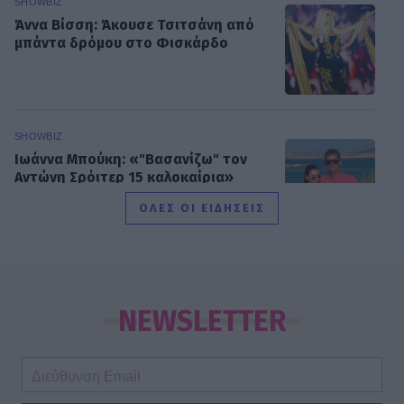
SHOWBIZ
Άννα Βίσση: Άκουσε Τσιτσάνη από
μπάντα δρόμου στο Φισκάρδο
SHOWBIZ
Ιωάννα Μπούκη: «"Βασανίζω" τον
Αντώνη Σρόιτερ 15 καλοκαίρια»
ΟΛΕΣ ΟΙ ΕΙΔΗΣΕΙΣ
SHOWBIZ
Κώστας Φραγκολιάς: Μια «κούκλα»
ξάπλωσε πάνω του στο κρεβάτι
NEWSLETTER