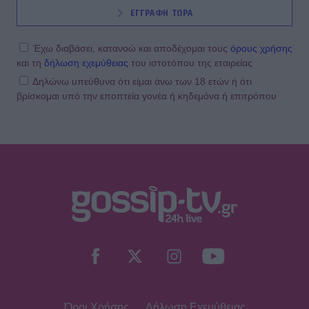
SHOWBIZ
ΕΓΓΡΑΦΗ ΤΩΡΑ
Κατερίνα Καινούργιου: Ένα τρυφερό
μήνυμα από την Πάρο
Έχω διαβάσει, κατανοώ και αποδέχομαι τους
όρους χρήσης
και τη
δήλωση εχεμύθειας
του ιστοτόπου της εταιρείας
Δηλώνω υπεύθυνα ότι είμαι άνω των 18 ετών ή ότι
βρίσκομαι υπό την εποπτεία γονέα ή κηδεμόνα ή επιτρόπου
SHOWBIZ
Ντόρα Κουτροκόη: Στο Παρίσι με τον
έρωτα της ζωής της, τον γιο της
Κωνσταντίνο
SHOWBIZ
Δούκισσα Νομικού:Οικογενειακές
διακοπές από τη Μύκονο στον
επίγειο παράδεισο της Γαλλικής
Πολυνησίας
Όροι Χρήσης
Δήλωση Εχεμύθειας