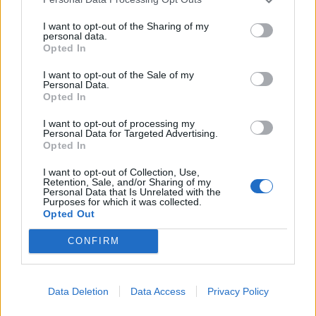
I want to opt-out of the Sharing of my
personal data.
Opted In
I want to opt-out of the Sale of my
Personal Data.
Opted In
I want to opt-out of processing my
Σύμφωνα με το ίδιο δημοσίευμα, το ζευγάρι
Personal Data for Targeted Advertising.
Opted In
ενώθηκε με τα δεσμά του γάμου ενώπιον λίγων
καλών φίλων και στενών συγγενών, σε μια λιτή
I want to opt-out of Collection, Use,
Retention, Sale, and/or Sharing of my
πρωινή τελετή στο Παρίσι.
Personal Data that Is Unrelated with the
Purposes for which it was collected.
Opted Out
Το σενάριο περί επισημοποίησης της σχέσης
CONFIRM
αυτής ενισχύει δημοσίευμα της γαλλικής «Sun
Times», η οποία υποστηρίζει πως περαστικοί
είδαν το ζευγάρι σε πολυσύχναστη οδό με
Data Deletion
Data Access
Privacy Policy
πανάκριβα κοσμηματοπωλεία στο Παρίσι, να