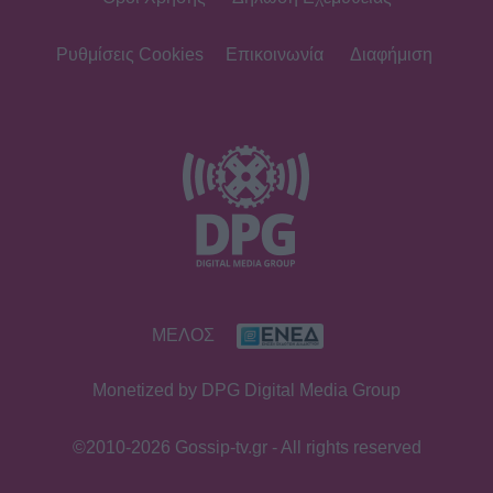
SHOWBIZ
Άννα Ζηρδέλη - Άρθουρ
Παπαδόπουλος: Eπέλεξαν τη μακρινή
Ρυθμίσεις Cookies
Επικοινωνία
Διαφήμιση
Αυστραλία για να περάσουν τις
διακοπές τους
SHOWBIZ
Στέφανος Κωνσταντινίδης: Έκανε
«βουτιά» στα 48 του μαζί με τα
παιδιά του
SHOWBIZ
ΜΕΛΟΣ
Νατάσα Εξηνταβελώνη: Η πιο
τρυφερή αγκαλιά στη Λίλα
Monetized by DPG Digital Media Group
Μπακλέση που μόλις γέννησε
©2010-2026 Gossip-tv.gr - All rights reserved
SHOWBIZ