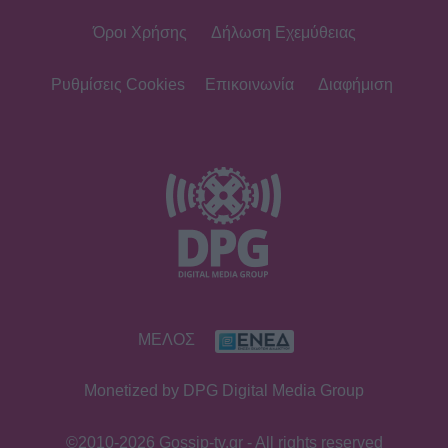
Όροι Χρήσης
Δήλωση Εχεμύθειας
SHOWBIZ
Στέφανος Κωνσταντινίδης: Έκανε
«βουτιά» στα 48 του μαζί με τα
Ρυθμίσεις Cookies
Επικοινωνία
Διαφήμιση
παιδιά του
SHOWBIZ
Νατάσα Εξηνταβελώνη: Η πιο
τρυφερή αγκαλιά στη Λίλα
Μπακλέση που μόλις γέννησε
SHOWBIZ
ΜΕΛΟΣ
Κωνσταντίνος Αργυρός:
«Μεσοπέλαγα αρμενίζω»
Monetized by DPG Digital Media Group
©2010-2026 Gossip-tv.gr - All rights reserved