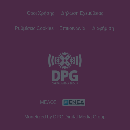
Όροι Χρήσης
Δήλωση Εχεμύθειας
SHOWBIZ
Βαλαβάνη: Εντυπωσιακή σιλουέτα,
εφαρμοστό σικ φόρεμα και wet look
Ρυθμίσεις Cookies
Επικοινωνία
Διαφήμιση
- Μαγνήτισε όλα τα βλέμματα
SHOWBIZ
Σταματίνα Τσιμτσιλή: Η εξόρμηση
για ψάρεμα στην Πάρο με τον Θέμη
Σοφό και τον γιο τους
MEDIA
ΜΕΛΟΣ
Τηλεθέαση – Το Σόι σου: «Σαρώνει»
ακόμη και στις επαναλήψεις –
Monetized by DPG Digital Media Group
Αντίστροφη μέτρηση για τον νέο
κύκλο