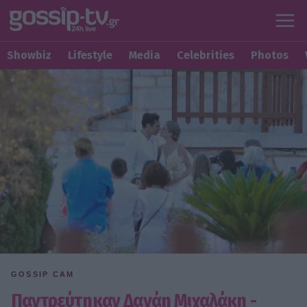
Showbiz
Lifestyle
Media
Celebrities
Photos
GOSSIP CAM
Παντρεύτηκαν Δανάη Μιχαλάκη -