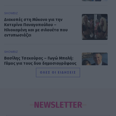
SHOWBIZ
Διακοπές στη Μύκονο για την
Κατερίνα Παναγοπούλου –
Ηλιοκαμένη και με σιλουέτα που
εντυπωσιάζει
SHOWBIZ
Βασίλης Τσεκούρας – Γωγώ Μπαλή:
Γάμος για τους δυο δημοσιογράφους
του Mega - Πότε παντρεύονται
ΟΛΕΣ ΟΙ ΕΙΔΗΣΕΙΣ
SHOWBIZ
Παυλίνα Βουλγαράκη: Η μουσική
στιγμή με την κόρη της που
NEWSLETTER
ξεχώρισε – Η Ερωφίλη «κλέβει» την
παράσταση