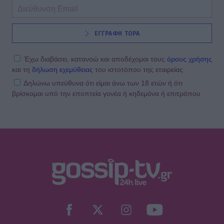
SHOWBIZ
ΕΓΓΡΑΦΗ ΤΩΡΑ
«Ευλογία τα παιδιά» - Η σπάνια
φωτό του Γονίδη με την μικρή του
κόρη! Μαζί στο τιμόνι της βάρκας
Έχω διαβάσει, κατανοώ και αποδέχομαι τους
όρους χρήσης
και τη
δήλωση εχεμύθειας
του ιστοτόπου της εταιρείας
Δηλώνω υπεύθυνα ότι είμαι άνω των 18 ετών ή ότι
βρίσκομαι υπό την εποπτεία γονέα ή κηδεμόνα ή επιτρόπου
SHOWBIZ
Ευγενία Σαμαρά: Μαγικές εικόνες από
ψηλά – Η πτήση με αερόστατο στο
Μεξικό
SHOWBIZ
Η Χρηστίδου στην Κρήτη με stylish
cut-out μαγιό που αναδεικνύει την
κομψή & μαυρισμένη σιλουέτα της