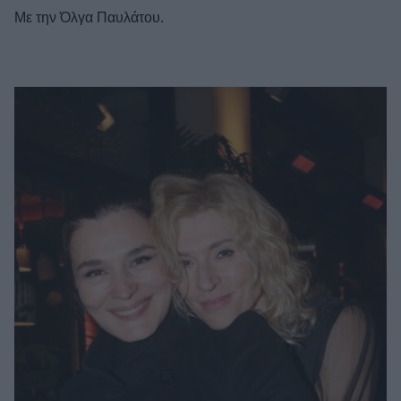
Με την Όλγα Παυλάτου.