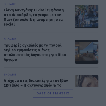
SHOWBIZ
Ελένη Μενεγάκη: Η viral εμφάνιση
στο Φισκάρδο, το γεύμα με τον
Παντζόπουλο & η ανάρτηση στα
social
SHOWBIZ
Τρυφερές αγκαλιές με τα παιδιά,
stylish εμφανίσεις & ένας
απολαυστικός Αύγουστος για Νίκα -
Αργυρό
SHOWBIZ
Ατύχημα στις διακοπές για τον Ιβάν
Σβιτάιλο – Η ακτινογραφία & το
μήνυμα: «Θα σηκωθώ πιο δυνατός»
ΟΛΕΣ ΟΙ ΕΙΔΗΣΕΙΣ