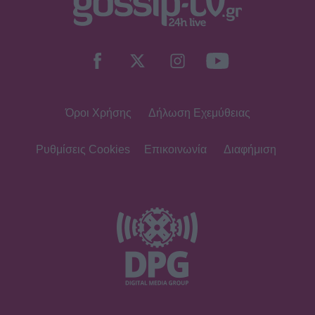
SHOWBIZ
Οικονομάκου: To fashion souvenir
από τα Bora Bora - H χειροποίητη
τσάντα από φύλλα που θα ζηλέψεις
Όροι Χρήσης
Δήλωση Εχεμύθειας
SHOWBIZ
Summer vibes για τη Δανάη Μπάρκα
– Το πολύχρωμο look που ξεχώρισε
Ρυθμίσεις Cookies
Επικοινωνία
Διαφήμιση
σε καλοκαιρινό πάρτι
SHOWBIZ
Η Βάλια Χατζηθεοδώρου μαγνητίζει
τα βλέμματα με τις καλοκαιρινές της
πόζες στο νησί των ανέμων