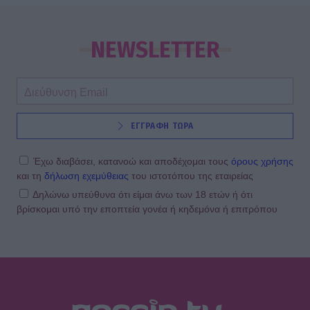
SHOWBIZ
Βαρύ πένθος για τη συνεργάτιδα της
Καινούργιου, Μαρία Βλάχου – Το
NEWSLETTER
μήνυμα της παρουσιάστριας
SHOWBIZ
ΕΓΓΡΑΦΗ ΤΩΡΑ
Λένα Παπαληγούρα για Άκη Πάντο:
«Ο γάμος μας είναι πολύ καλύτερος
απ’ ό,τι είχα φανταστεί»
Έχω διαβάσει, κατανοώ και αποδέχομαι τους
όρους χρήσης
και τη
δήλωση εχεμύθειας
του ιστοτόπου της εταιρείας
Δηλώνω υπεύθυνα ότι είμαι άνω των 18 ετών ή ότι
βρίσκομαι υπό την εποπτεία γονέα ή κηδεμόνα ή επιτρόπου
SHOWBIZ
Θα αναγνώριζες την Εβελίνα
Παπούλια σε αυτή τη φωτογραφία; Η
ανάρτηση και το μήνυμα με
αποδέκτες