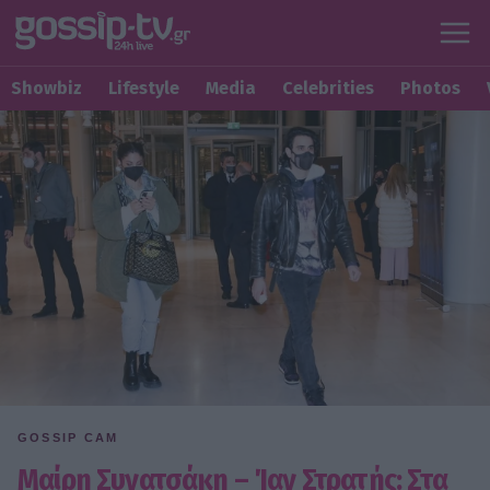
Showbiz
Lifestyle
Media
Celebrities
Photos
GOSSIP CAM
Μαίρη Συνατσάκη – Ίαν Στρατής: Στα