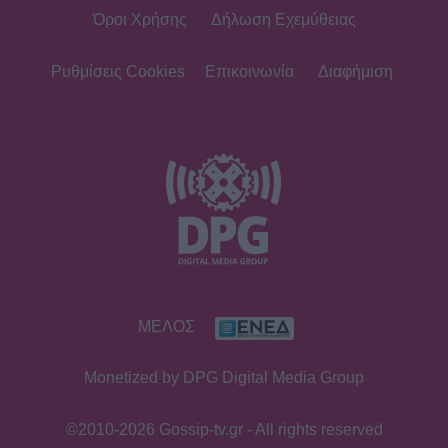
Όροι Χρήσης
Δήλωση Εχεμύθειας
SHOWBIZ
Οικονομάκου - Τσερέλα: Συνεχίζουν
το ταξίδι του μέλιτος στα Μπόρα
Ρυθμίσεις Cookies
Επικοινωνία
Διαφήμιση
Μπόρα - Νέες φωτογραφίες
SHOWBIZ
Ανδρέας Γεωργίου: «Η γέννηση της
κόρης μου άλλαξε ριζικά τη ζωή μου
και με αναδιαμόρφωσε ως
άνθρωπο»
GOSSIP SPECIALS
ΜΕΛΟΣ
Δημήτρης Παπαμιχαήλ: Ο έρωτας, οι
ρόλοι και οι πληγές του ανθρώπου
Monetized by DPG Digital Media Group
πίσω από τον μεγάλο πρωταγωνιστή
©2010-2026 Gossip-tv.gr - All rights reserved