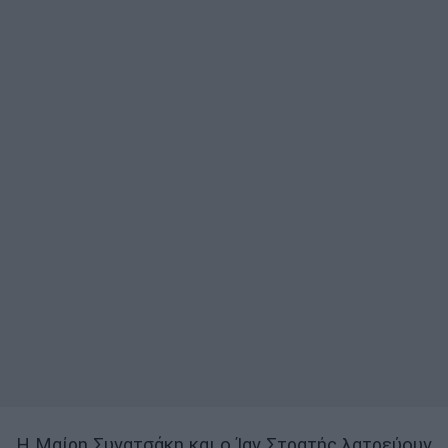
Η Μαίρη Συνατσάκη και ο Ίαν Στρατής λατρεύουν