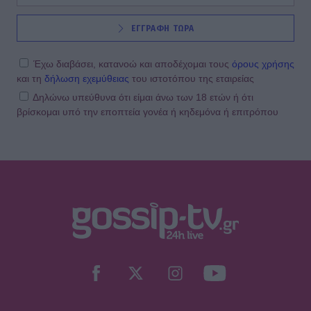
SHOWBIZ
ΕΓΓΡΑΦΗ ΤΩΡΑ
Κωνσταντίνος Αργυρός:
«Μεσοπέλαγα αρμενίζω»
Έχω διαβάσει, κατανοώ και αποδέχομαι τους
όρους χρήσης
και τη
δήλωση εχεμύθειας
του ιστοτόπου της εταιρείας
Δηλώνω υπεύθυνα ότι είμαι άνω των 18 ετών ή ότι
βρίσκομαι υπό την εποπτεία γονέα ή κηδεμόνα ή επιτρόπου
SHOWBIZ
Τσιτσιπάς και Kristen Thoms: Ο
έρωτας που φέρνει την απόλυτη
ισορροπία στην καριέρα του
πρωταθλητή
SHOWBIZ
Ανδρομάχη: Στο νοσοκομείο με ορό η
γνωστή τραγουδίστρια μετά από
έντονη αδιαθεσία σε live εμφάνιση