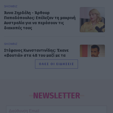
SHOWBIZ
Άννα Ζηρδέλη - Άρθουρ
Παπαδόπουλος: Eπέλεξαν τη μακρινή
Αυστραλία για να περάσουν τις
διακοπές τους
SHOWBIZ
Στέφανος Κωνσταντινίδης: Έκανε
«βουτιά» στα 48 του μαζί με τα
παιδιά του
ΟΛΕΣ ΟΙ ΕΙΔΗΣΕΙΣ
SHOWBIZ
Νατάσα Εξηνταβελώνη: Η πιο
τρυφερή αγκαλιά στη Λίλα
NEWSLETTER
Μπακλέση που μόλις γέννησε