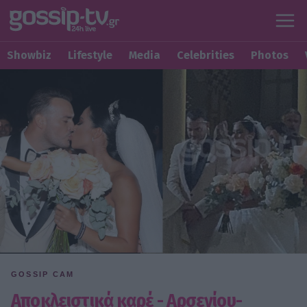
Showbiz
Lifestyle
Media
Celebrities
Photos
GOSSIP CAM
Αποκλειστικά καρέ - Αρσενίου-