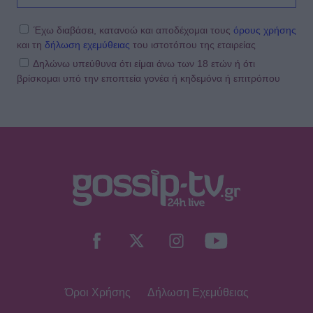
ενοχλητικοί μπορείτε να γίνετε;»
Έχω διαβάσει, κατανοώ και αποδέχομαι τους
όρους χρήσης
και τη
δήλωση εχεμύθειας
του ιστοτόπου της εταιρείας
Δηλώνω υπεύθυνα ότι είμαι άνω των 18 ετών ή ότι
βρίσκομαι υπό την εποπτεία γονέα ή κηδεμόνα ή επιτρόπου
SHOWBIZ
Τροχαίο ατύχημα για τον Mike
SHOWBIZ
Από την εκκλησία στην ξαπλώστρα:
Η εντυπωσιακή πόζα της
Καινούργιου με μαγιό και το
προσκύνημα
Όροι Χρήσης
Δήλωση Εχεμύθειας
MEDIA
Πίσω από τις γραμμές: Η ημερομηνία