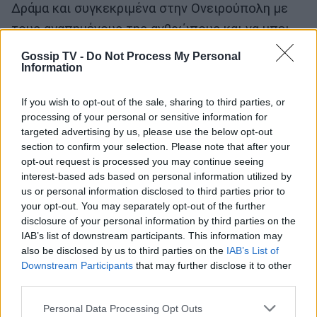
Δράμα και συγκεκριμένα στην Ονειρούπολη με
τους αγαπημένους της ανθρώπους και να μπει
100% στο χριστουγεννιάτικο κλίμα και να γίνει
Gossip TV -
Do Not Process My Personal
Information
ξανά παιδί.
Ο
Πάνος Καλίδης
θα ήθελε να είναι στην
If you wish to opt-out of the sale, sharing to third parties, or
processing of your personal or sensitive information for
Αυστραλία που έχει πάντα καλοκαίρι και να
targeted advertising by us, please use the below opt-out
κάνει βουτιές και ηλιοθεραπεία με την
section to confirm your selection. Please note that after your
opt-out request is processed you may continue seeing
οικογένειά του και τους φίλους του.
interest-based ads based on personal information utilized by
us or personal information disclosed to third parties prior to
Η νέα χρονιά θα βρει τον
Άρη Λουμάκη
μαζί με
your opt-out. You may separately opt-out of the further
τα υπόλοιπα μέλη των REC στο νυχτερινό
disclosure of your personal information by third parties on the
IAB’s list of downstream participants. This information may
κέντρο που εμφανίζονται με τον Ηλία Βρεττό.
also be disclosed by us to third parties on the
IAB’s List of
Αλλά ο ίδιος θα προτιμούσε να είναι στον
Downstream Participants
that may further disclose it to other
Βόρειο Πόλο παρέα με τον Άγιο Βασίλη.
third parties.
Personal Data Processing Opt Outs
Η
Μαρία Καρλάκη
θα ήθελε να είναι στην