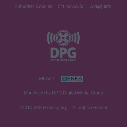
της πρεμιέρας
Ρυθμίσεις Cookies
Επικοινωνία
Διαφήμιση
SHOWBIZ
Κρατερός Κατσούλης: «Δεν υπάρχει
πολύς χρόνος για προσωπική ζωή»
SHOWBIZ
ΜΕΛΟΣ
Ρουμελιώτη: Δεν σταματά να
γκρινιάζει ο γιος της - Η ανάρτηση
Monetized by DPG Digital Media Group
και οι απορίες της νέας μαμάς
©2010-2026 Gossip-tv.gr - All rights reserved
HOLLYWOOD
Αντόνιο Μπαντέρας: Η καρδιακή