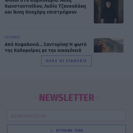
Φόνοι στο Καμπαναριό: Μένη
Κωνσταντινίδου, Λυδία Τζανουδάκη
και Άννη Θεοχάρη επιστρέφουν
SHOWBIZ
Από Κεφαλονιά... Σαντορίνη! Η φωτό
της Καλομοίρας με την οικογένειά
της
ΟΛΕΣ ΟΙ ΕΙΔΗΣΕΙΣ
SHOWBIZ
«Τον είδα μπροστά μου, λαμπερό…»
- Πώς η Αγγελική Ηλιάδη είδε τον
NEWSLETTER
Χριστό και έζησε το θαύμα
SHOWBIZ
ΕΓΓΡΑΦΗ ΤΩΡΑ
Ξέσπασε η Ναταλί Κάκκαβα: «Πόσο