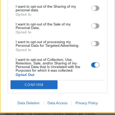
ιδιαίτερη πατρίδα της την Δράμα με την
I want to opt-out of the Sharing of my
personal data.
οικογένειά της και την βαφτισιμιά της που έγινε
Opted In
ενός έτους και να κάνουν ξέγνοιαστες βόλτες
I want to opt-out of the Sale of my
Personal Data.
στην Ονειρούπολη. Ωστόσο, το 2017 θα την βρει
Opted In
στο Ηράκλειο της Κρήτης να τραγουδάει για
I want to opt-out of processing my
τους θαυμαστές της.
Personal Data for Targeted Advertising.
Opted In
Η
Χριστίνα Σάλτη
αγαπάει τα ταξίδια και τα
I want to opt-out of Collection, Use,
παραμύθια. Η τραγουδίστρια θα ήθελε να
Retention, Sale, and/or Sharing of my
Personal Data that Is Unrelated with the
βρίσκεται στο χωριό του Άη Βασίλη στην
Purposes for which it was collected.
Opted Out
Φιλανδία. Αλλά, η πραγματικότητα είναι πως θα
CONFIRM
τραγουδάει με τον Stan.
Η
Ράνια Κωστάκη
θα ήθελε πολύ να κάνει
Data Deletion
Data Access
Privacy Policy
Πρωτοχρονιά στην Νέα Υόρκη. Ωστόσο,
προτιμάει να περάσει λίγες ώρες με τους