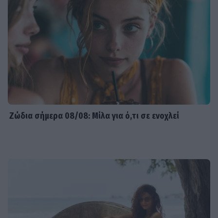
Ζώδια σήμερα 08/08: Μίλα για ό,τι σε ενοχλεί