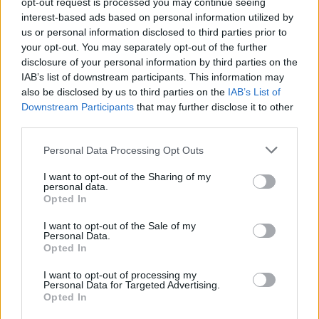
opt-out request is processed you may continue seeing
interest-based ads based on personal information utilized by
Ασλάνογλου: «Για να γίνω μητέρα έκανα τρεις
us or personal information disclosed to third parties prior to
εξωσωματικές – Με βοήθησε η πίστη μου»
your opt-out. You may separately opt-out of the further
disclosure of your personal information by third parties on the
Μαρίνα Ασλάνογλου: Η αποχή από την
IAB’s list of downstream participants. This information may
also be disclosed by us to third parties on the
IAB’s List of
τηλεόραση και η μητρότητα
Downstream Participants
that may further disclose it to other
third parties.
Personal Data Processing Opt Outs
I want to opt-out of the Sharing of my
personal data.
Porto Leone
Αποκλειστικό
Opted In
αποκλειστική συνέντευξη
I want to opt-out of the Sale of my
Personal Data.
Opted In
I want to opt-out of processing my
Personal Data for Targeted Advertising.
DPG NETWORK
Opted In