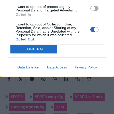
I want to opt-out of processing my
Personal Data for Targeted Advertising.
Η κούραση μεγάλη, όπως και η προσπάθεια. Η
Opted In
αγάπη του κόσμου όμως ήταν για εκείνον η
I want to opt-out of Collection, Use,
μεγαλύτερη ανταμοιβή. Την περίμενε αυτή την
Retention, Sale, and/or Sharing of my
Personal Data that Is Unrelated with the
νίκη; Τι γεύση του αφήνει τελικά και ποιος είναι
Purposes for which it was collected.
Opted Out
για εκείνον ο νικητής; Γιατί ο Γιάννης Κρητικός
έχει την δική του άποψη για το show που
CONFIRM
κέρδισε. Δείτε το βίντεο με την αποκλειστική
του συνέντευξη στο Gossip-tv.gr
Data Deletion
Data Access
Privacy Policy
YFSF 3
YFSF 3 νικητής
YFSF 3 τελικός
Γιάννης Κρητικός
YFSF