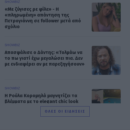
SHOWBIZ
«Με ζύγισες ρε φίλε» - H
«πληρωμένη» απάντηση της
Πετρογιάννη σε follower μετά από
σχόλιο
SHOWBIZ
Απασφάλισε ο Δάντης: «Τολμάω να
το πω γιατί έχω μεγαλώσει πια. Δεν
με ενδιαφέρει αν με παρεξηγήσουν»
SHOWBIZ
Η Ρούλα Κορομηλά μαγνητίζει τα
βλέμματα με το elegant chic look
της
ΟΛΕΣ ΟΙ ΕΙΔΗΣΕΙΣ