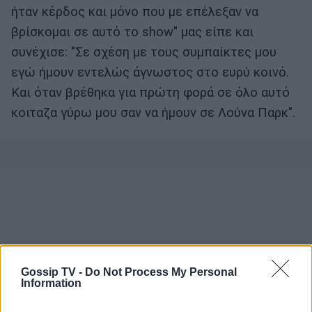
ήταν κέρδος και μόνο που με επέλεξαν να
βρίσκομαι σε αυτό το show" μας είπε και
συνέχισε: "Σε σχέση με τους συμπαίκτες μου
εγώ ήμουν εντελώς άγνωστος στο ευρύ κοινό.
Και όταν βρέθηκα για πρώτη φορά σε όλο αυτό
κοιταζα γύρω μου σαν να ήμουν σε Λούνα Παρκ".
Gossip TV -
Do Not Process My Personal
Information