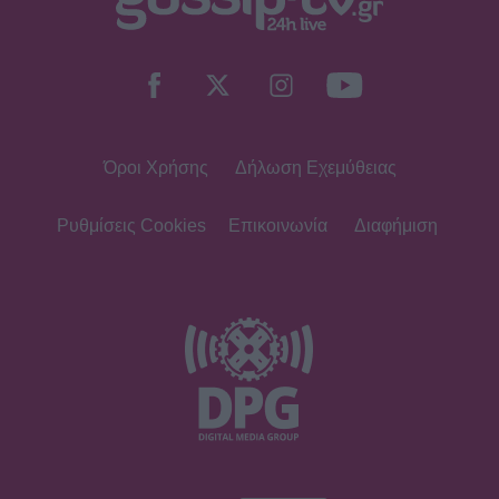
MEDIA
«Κοινωνία Ώρα MEGA»: Βασίλης
Τσεκούρας και Τζωρτζίνα
Μαλλιαρόζη στην πρωινή
ενημέρωση του σταθμού
Όροι Χρήσης
Δήλωση Εχεμύθειας
MEDIA
Γιώτα Κηπουρού: Επιστρέφει τελικά
στο «Πρωινό» στο πλευρό του
Ρυθμίσεις Cookies
Επικοινωνία
Διαφήμιση
Γιώργου Λιάγκα;
SHOWBIZ
Μαρία Ηλιάκη: Η προσωπική νίκη
στις διακοπές και η μάχη με τη
διάσπαση προσοχής μετά την
εγκυμοσύνη