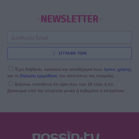
SHOWBIZ
«Θα γίνετε ρόμπα…» - Ξέσπασε η
Ελένη Βουλγαράκη! Η οργισμένη
NEWSLETTER
ανάρτηση
SHOWBIZ
ΕΓΓΡΑΦΗ ΤΩΡΑ
Βαρύ πένθος για την Ιρένε Τροστ–
Ραγίζουν καρδιές τα λόγια για τον
μπαμπά της: «Όλα φαντάζουν
Έχω διαβάσει, κατανοώ και αποδέχομαι τους
όρους χρήσης
μάταια»
και τη
δήλωση εχεμύθειας
του ιστοτόπου της εταιρείας
Δηλώνω υπεύθυνα ότι είμαι άνω των 18 ετών ή ότι
βρίσκομαι υπό την εποπτεία γονέα ή κηδεμόνα ή επιτρόπου
SHOWBIZ
Ακύλας: «Μέσα μου ψυχολογικά
ένιωσα περίεργα, τα συναισθήματα
δεν είναι γρανάζια»