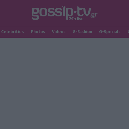
Celebrities
Photos
Videos
G-Fashion
G-Specials