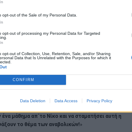
In
 έλεγχο"
».
o opt-out of the Sale of my Personal Data.
 δυο μήνες πριν τον θάνατο του νεαρού
In
 ανάγκασε με το ζόρι να κάνει εξετάσεις τα
to opt-out of processing my Personal Data for Targeted
ητικά. «
Ενώ όλα ήταν καλά, η χοληστερίνη του
ing.
ατρός μου είπε πως θα πάθει καρδιακή προσβολή
».
In
o opt-out of Collection, Use, Retention, Sale, and/or Sharing
ου με τ΄αναβολικά; «Δημιουργείται ένας
ersonal Data that Is Unrelated with the Purposes for which it
lected.
αι σαν ναρκωτικά. Υπάρχουν δεκάδες βαποράκια που
Out
 ξέρω κανέναν μέχρι σήμερα να έχει συλληφθεί».
CONFIRM
Ο Τάκης Γιγουρτάκης θέλει να στείλει το δικό του
υ γιου του, θα είναι ένα γερό χαστούκι για τα
Data Deletion
Data Access
Privacy Policy
ή
 ένα μάθημα απ΄το Νίκο και να σταματήσει αυτή η
 ψάξουν το θέμα των αναβολικών!
»