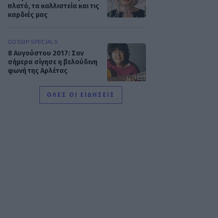
πλατό, τα καλλιστεία και τις
καρδιές μας
GOSSIP SPECIALS
8 Αυγούστου 2017: Σαν
σήμερα σίγησε η βελούδινη
φωνή της Αρλέτας
ΟΛΕΣ ΟΙ ΕΙΔΗΣΕΙΣ
MEDIA
Γιώργος Κουβαράς: «Θα
παραμείνω δημοσιογράφος
που τραγουδάει...» - Η
συνεργασία με τον
Σαββιδάκη
SHOWBIZ
Ειρήνη Νικολοπούλου: «Το
Tik Tok έχει γίνει το σόου
όλου του πλανήτη»