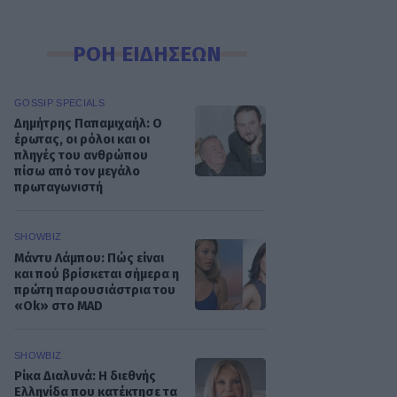
ΡΟΗ ΕΙΔΗΣΕΩΝ
GOSSIP SPECIALS
Δημήτρης Παπαμιχαήλ: Ο
έρωτας, οι ρόλοι και οι
πληγές του ανθρώπου
πίσω από τον μεγάλο
πρωταγωνιστή
SHOWBIZ
Μάντυ Λάμπου: Πώς είναι
και πού βρίσκεται σήμερα η
πρώτη παρουσιάστρια του
«Ok» στο MAD
SHOWBIZ
Ρίκα Διαλυνά: Η διεθνής
Ελληνίδα που κατέκτησε τα