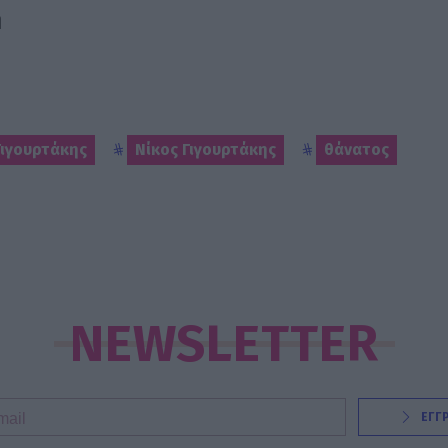
ή
Γιγουρτάκης
Νίκος Γιγουρτάκης
θάνατος
NEWSLETTER
ΕΓΓ