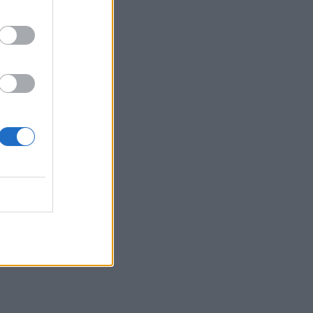
Μπαμπά σ’ αγαπώ - Ελένη
Σακκά: Η Μαίρη δεν
λειτουργεί συνειδητά για να
δημιουργεί χάος
MEDIA
Έλλη Κασόλη: «Έχω τη
φιλοσοφία του
«στρατιώτη»
MEDIA
Για Σένα: Γνωρίστε την
οικογένεια Ηλιάδη – Εκεί
όπου οι πιο δυνατοί δεσμοί
δοκιμάζονται περισσότερο
SHOWBIZ
Λίλα Μπακλέση –
Παναγιώτης Μαρκεζίνης:
Έγιναν γονείς! Η πρώτη