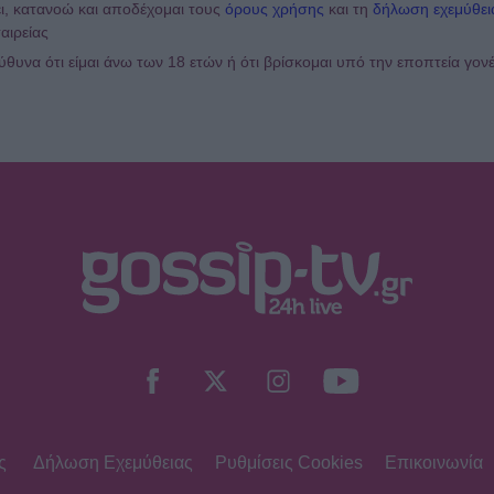
ι, κατανοώ και αποδέχομαι τους
όρους χρήσης
και τη
δήλωση εχεμύθει
αιρείας
υνα ότι είμαι άνω των 18 ετών ή ότι βρίσκομαι υπό την εποπτεία γον
ς
Δήλωση Εχεμύθειας
Ρυθμίσεις Cookies
Επικοινωνία