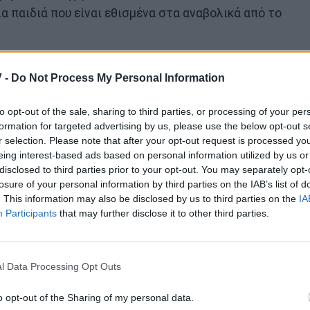
α παιδιά που είναι εθισμένα στα αναβολικά από το
άτου ήταν η ανακοπή
» δήλωσε ο επιχειρηματίας.
 -
Do Not Process My Personal Information
ου δεν μπορούσε να το δεχτεί και να αρκεστεί σε
to opt-out of the sale, sharing to third parties, or processing of your per
ς ο Νίκος, έσφυζε από ζωή, δεν κάπνιζε και δεν
formation for targeted advertising by us, please use the below opt-out s
 τον ιατροδικαστή να το ψάξει περισσότερο το
r selection. Please note that after your opt-out request is processed y
οδήγησε στο θάνατο ήταν ένα συγκεκριμένο
eing interest-based ads based on personal information utilized by us or
disclosed to third parties prior to your opt-out. You may separately opt-
ν Αγγλία για πάχυνση βοοειδών. Και μετά το
losure of your personal information by third parties on the IAB’s list of
ι απαγορευτεί στην Αγγλία ακόμα και για πάχυνση
. This information may also be disclosed by us to third parties on the
IA
Participants
that may further disclose it to other third parties.
οικογένειά του γνώριζε πολύ καλά τον εθισμό του
ε με κάθε τρόπο να τον αποτρέψει, όμως όλα ήταν
l Data Processing Opt Outs
. Είχαμε κάνει ομηρικούς καυγάδες πάνω σ΄αυτό
o opt-out of the Sharing of my personal data.
ματα που είχαμε βρει στο σπίτι του. Μου έλεγε