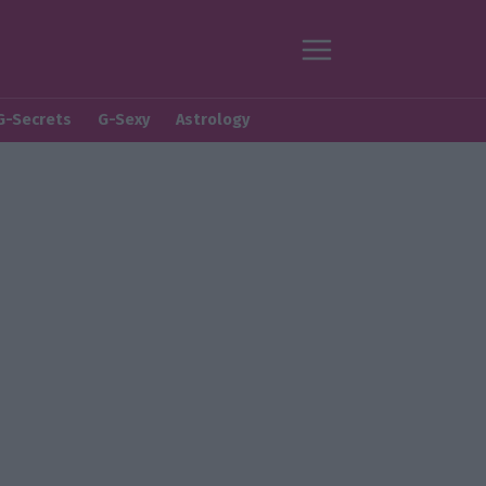
G-Secrets
G-Sexy
Astrology