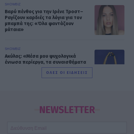
SHOWBIZ
Βαρύ πένθος για την Ιρένε Τροστ–
Ραγίζουν καρδιές τα λόγια για τον
μπαμπά της: «Όλα φαντάζουν
μάταια»
SHOWBIZ
Ακύλας: «Μέσα μου ψυχολογικά
ένιωσα περίεργα, τα συναισθήματα
δεν είναι γρανάζια»
ΟΛΕΣ ΟΙ ΕΙΔΗΣΕΙΣ
MEDIA
«Κοινωνία Ώρα MEGA»: Βασίλης
Τσεκούρας και Τζωρτζίνα
NEWSLETTER
Μαλλιαρόζη στην πρωινή
ενημέρωση του σταθμού