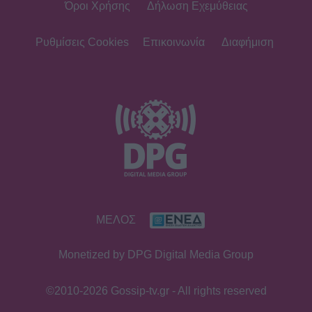
Όροι Χρήσης
Δήλωση Εχεμύθειας
SHOWBIZ
Ακύρωσε live εμφάνιση η Ανδρομάχη
λόγω φαρυγγίτιδας - Ζήτησε
Ρυθμίσεις Cookies
Επικοινωνία
Διαφήμιση
συγγνώμη από τους θαυμαστές της
SHOWBIZ
Δανάη Μπάρκα: Η αποστομωτική
απάντηση με χιούμορ για το σχόλιο
περί πλαστικής στο Instagram
SHOWBIZ
ΜΕΛΟΣ
Γιάννης Βαρδής: «Η αγάπη μας είναι
αδιαπραγμάτευτη και μεγαλώνει
Monetized by DPG Digital Media Group
κάθε χρόνο. Χρόνια πολλά μπαμπά.».
©2010-2026 Gossip-tv.gr - All rights reserved