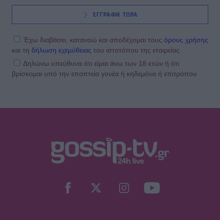
MEDIA
ΕΓΓΡΑΦΗ ΤΩΡΑ
Γιώτα Κηπουρού: Επιστρέφει τελικά
στο «Πρωινό» στο πλευρό του
Γιώργου Λιάγκα;
Έχω διαβάσει, κατανοώ και αποδέχομαι τους
όρους χρήσης
και τη
δήλωση εχεμύθειας
του ιστοτόπου της εταιρείας
Δηλώνω υπεύθυνα ότι είμαι άνω των 18 ετών ή ότι
βρίσκομαι υπό την εποπτεία γονέα ή κηδεμόνα ή επιτρόπου
SHOWBIZ
Μαρία Ηλιάκη: Η προσωπική νίκη
στις διακοπές και η μάχη με τη
διάσπαση προσοχής μετά την
εγκυμοσύνη
SHOWBIZ
Ο Light ποζάρει μαζί με τη σύζυγο
και τον 10 μηνών γιο τους στις
πρώτες καλοκαιρινές διακοπές τους.