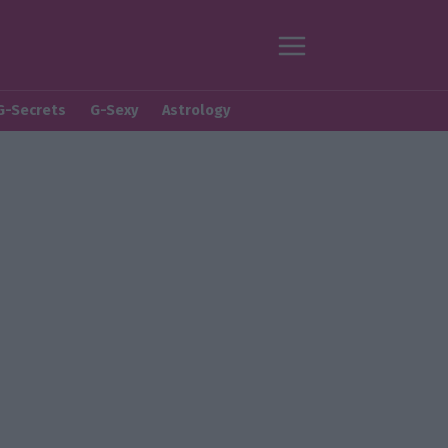
G-Secrets
G-Sexy
Astrology