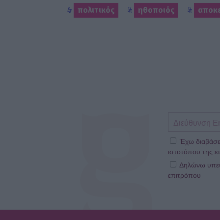
πολιτικός
ηθοποιός
αποκ
Έχω διαβάσε
ιστοτόπου της ετ
Δηλώνω υπεύθ
επιτρόπου