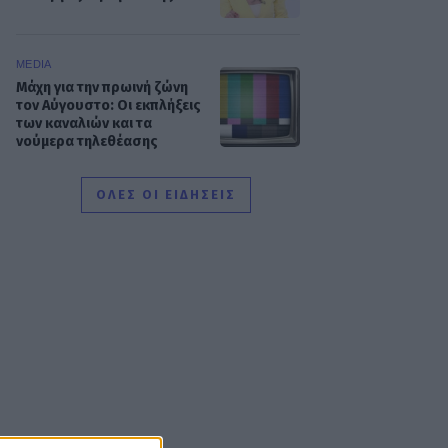
MEDIA
Μάχη για την πρωινή ζώνη
τον Αύγουστο: Οι εκπλήξεις
των καναλιών και τα
νούμερα τηλεθέασης
ΟΛΕΣ ΟΙ ΕΙΔΗΣΕΙΣ
SHOWBIZ
Καινούργιου -
Κουτσουμπής: Ο έρωτας, ο
γάμος και το πρώτο
καλοκαίρι με την Ξένια στη
Μύκονο
MEDIA
Ο Γιάννης Τσιμιτσέλης
φέρνει την απόλυτη
ανατροπή με το «The Quiz
With Balls» στον ΣΚΑΪ