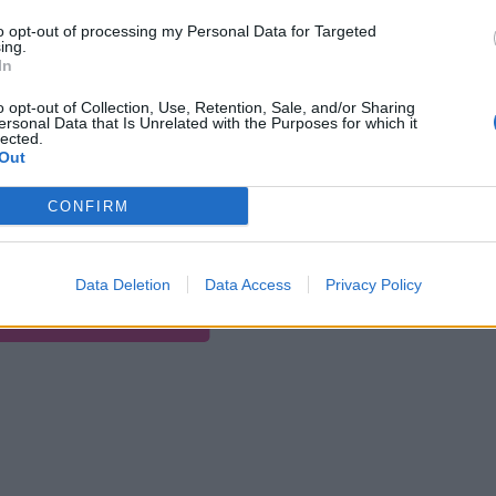
 απειλεί πως θα κάψει όσα θέατρα προβάλουν αυτό
to opt-out of processing my Personal Data for Targeted
ing.
In
o opt-out of Collection, Use, Retention, Sale, and/or Sharing
ersonal Data that Is Unrelated with the Purposes for which it
lected.
Out
CONFIRM
Data Deletion
Data Access
Privacy Policy
 GALLERY - 3 PHOTOS