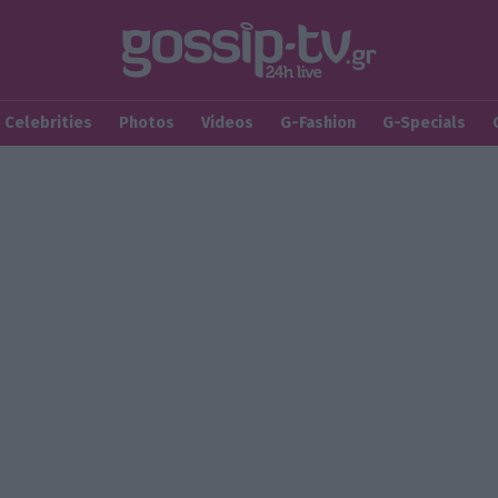
Celebrities
Photos
Videos
G-Fashion
G-Specials