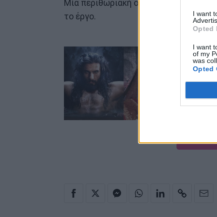
Μία περιθωριακή ομάδα του Ρατζαστάν
I want 
το έργο.
Advertis
Opted 
I want t
of my P
was col
Opted 
ΔΕΣ ΤΗ