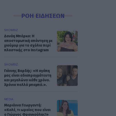
ΡΟΗ ΕΙΔΗΣΕΩΝ
SHOWBIZ
Δανάη Μπάρκα: Η
αποστομωτική απάντηση με
χιούμορ για το σχόλιο περί
πλαστικής στο Instagram
SHOWBIZ
Γιάννης Βαρδής: «Η αγάπη
μας είναι αδιαπραγμάτευτη
και μεγαλώνει κάθε χρόνο.
Χρόνια πολλά μπαμπά.».
MEDIA
Μαριάννα Γεωργαντή:
«Καλέ, τι ωραίος που είναι
ο Γιώργος Φραγκούλης!»