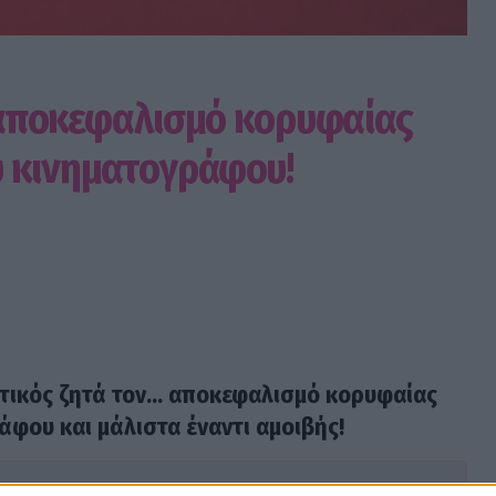
. αποκεφαλισμό κορυφαίας
 κινηματογράφου!
τικός ζητά τον... αποκεφαλισμό κορυφαίας
φου και μάλιστα έναντι αμοιβής!
ssip TV όταν αναζητάς ειδήσεις στην Google