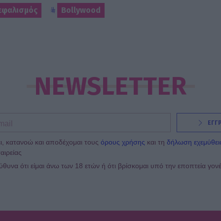
εφαλισμός
Bollywood
NEWSLETTER
ΕΓΓ
ι, κατανοώ και αποδέχομαι τους
όρους χρήσης
και τη
δήλωση εχεμύθει
αιρείας
υνα ότι είμαι άνω των 18 ετών ή ότι βρίσκομαι υπό την εποπτεία γον