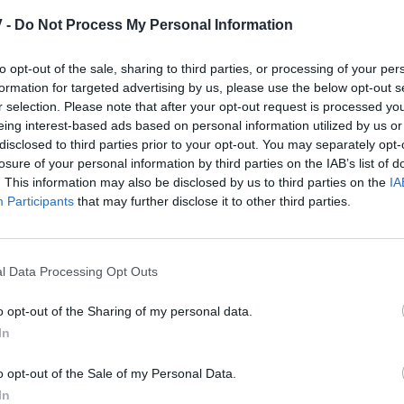
 -
Do Not Process My Personal Information
ήκη ως προτιμώμενη πηγή
α αποτελέσματα Google
to opt-out of the sale, sharing to third parties, or processing of your per
formation for targeted advertising by us, please use the below opt-out s
r selection. Please note that after your opt-out request is processed y
 τον αποκεφαλισμό της διάσημης και πολύ
eing interest-based ads based on personal information utilized by us or
ιπίκα Παντούκον. Ο λόγος; Η νέα ταινία στην οποία
disclosed to third parties prior to your opt-out. You may separately opt-
losure of your personal information by third parties on the IAB’s list of
. This information may also be disclosed by us to third parties on the
IA
θυστερήσει έπειτα από τις εξελίξεις αυτές. Ο
Participants
that may further disclose it to other third parties.
ου σκηνοθέτη και δίνει αμοιβή ύψους 1,5 εκατ.
τους συντελέστές της ταινίας για... ιεροσυλία.
l Data Processing Opt Outs
της ταινίας παραμόρφωσαν έναν ιερό ινδουιστικό
o opt-out of the Sharing of my personal data.
ουν με τις ζωές τους. Και τα προβλήματα για τους
In
 σταματούν μόνο στον πολιτικό και στις απειλές
o opt-out of the Sale of my Personal Data.
In