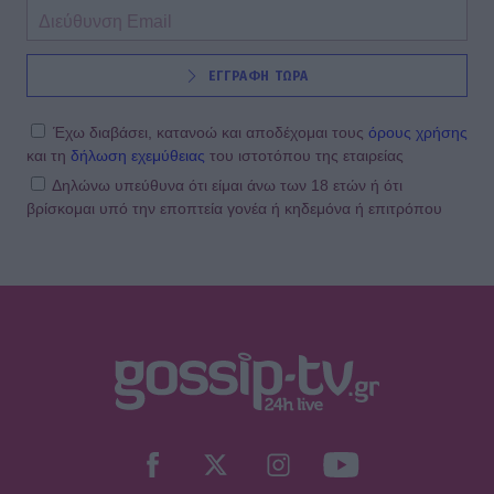
SHOWBIZ
ΕΓΓΡΑΦΗ ΤΩΡΑ
Σταματίνα Τσιμτσιλή: Η εξόρμηση
για ψάρεμα στην Πάρο με τον Θέμη
Σοφό και τον γιο τους
Έχω διαβάσει, κατανοώ και αποδέχομαι τους
όρους χρήσης
και τη
δήλωση εχεμύθειας
του ιστοτόπου της εταιρείας
Δηλώνω υπεύθυνα ότι είμαι άνω των 18 ετών ή ότι
βρίσκομαι υπό την εποπτεία γονέα ή κηδεμόνα ή επιτρόπου
MEDIA
Τηλεθέαση – Το Σόι σου: «Σαρώνει»
ακόμη και στις επαναλήψεις –
Αντίστροφη μέτρηση για τον νέο
κύκλο
SHOWBIZ
Στον βυθό για μαργαριτάρια η Αθηνά
Οικονομάκου και ο Μπρούνο
Τσερέλα - To βίντεο με την
ανακάλυψη