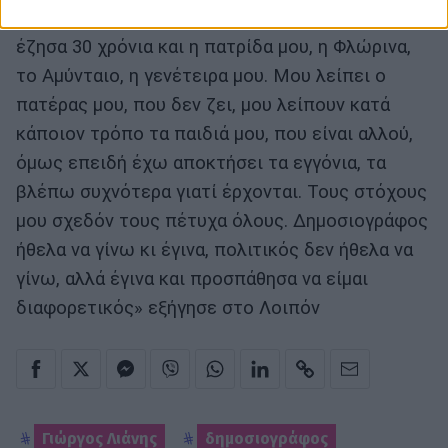
αυτής που ζω. Μου λείπει η Θεσσαλονίκη που
έζησα 30 χρόνια και η πατρίδα μου, η Φλώρινα,
το Αμύνταιο, η γενέτειρα μου. Μου λείπει ο
πατέρας μου, που δεν ζει, μου λείπουν κατά
κάποιον τρόπο τα παιδιά μου, που είναι αλλού,
όμως επειδή έχω αποκτήσει τα εγγόνια, τα
βλέπω συχνότερα γιατί έρχονται. Τους στόχους
μου σχεδόν τους πέτυχα όλους. Δημοσιογράφος
ήθελα να γίνω κι έγινα, πολιτικός δεν ήθελα να
γίνω, αλλά έγινα και προσπάθησα να είμαι
διαφορετικός» εξήγησε στο Λοιπόν
Γιώργος Λιάνης
δημοσιογράφος