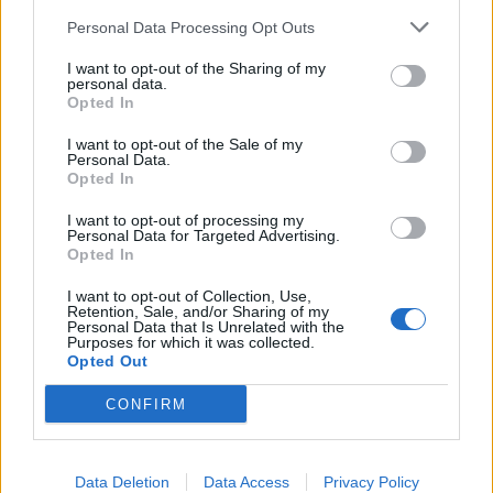
να μπω στην περιπέτεια της 6ημοσιογραφίας,
Personal Data Processing Opt Outs
χωρίς να έχω καμία γνώση τι είναι η
δημοσιογραφία. Εγκατέλειψα τις σπουδές μου,
I want to opt-out of the Sharing of my
personal data.
ενάντια στη θέληση των γονιών μου ενώ την
Opted In
ίδια εποχή εγκατέλειψα και το ποδόσφαιρο.
I want to opt-out of the Sale of my
Ήμουν ποδοσφαιριστής το 1962, σχεδόν
Personal Data.
Opted In
ημιεπαγγελματίας, έπαιζα στον Ηρακλή
I want to opt-out of processing my
Θεσσαλονίκης, μεγάλη ομάδα. Ένας άνθρωπος 50
Personal Data for Targeted Advertising.
χρόνια στη δημοσιογραφία και άλλα 23 στην
Opted In
πολιτική... έχει αναταράξεις. Στην πολιτική οι
I want to opt-out of Collection, Use,
Retention, Sale, and/or Sharing of my
αναταράξεις έφτασαν και τα 11 Μποφόρ. Ήμουν
Personal Data that Is Unrelated with the
Purposes for which it was collected.
καλός και προσεκτικός «ναύτης» στο «καράβι»
Opted Out
που «ταξίδεψε» ο Ανδρέας Παπανδρέου τη
CONFIRM
χώρα, που ήταν «καπετάνιος». Δεν μου αρέσει να
αράζω, αλλά να ταξιδεύω. Μου λείπουν πολλά
πράγματα, όπως η παλιά αίσθηση της πόλης
Data Deletion
Data Access
Privacy Policy