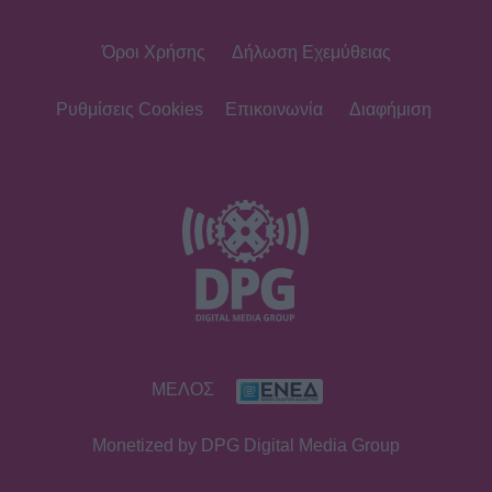
Όροι Χρήσης
Δήλωση Εχεμύθειας
SHOWBIZ
Ιωάννα Μπούκη: Οι ανέμελες ημέρες
του Αυγούστου, τα απίθανα beach
Ρυθμίσεις Cookies
Επικοινωνία
Διαφήμιση
looks & «χρέος» στις κόρες της
SHOWBIZ
Βαλέρια Χοψονίδου - Αντώνης
Βλωτιδέλλης: Βάφτισαν τον γιο τους!
Το όνομα και το πάρτι με φίλους
SHOWBIZ
ΜΕΛΟΣ
Τσουβέλας: Η σχέση με την Εύα και η
δημόσια υπεράσπισή της από τους
Monetized by DPG Digital Media Group
haters - «Θα το έκανα 500 φορές»