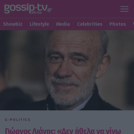
Showbiz
Lifestyle
Media
Celebrities
Photos
G-POLITICS
Γιώργος Λιάνης: «Δεν ήθελα να γίνω