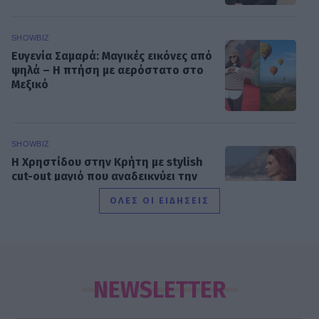
SHOWBIZ
Ευγενία Σαμαρά: Μαγικές εικόνες από
ψηλά – Η πτήση με αερόστατο στο
Μεξικό
SHOWBIZ
Η Χρηστίδου στην Κρήτη με stylish
cut-out μαγιό που αναδεικνύει την
κομψή & μαυρισμένη σιλουέτα της
ΟΛΕΣ ΟΙ ΕΙΔΗΣΕΙΣ
SHOWBIZ
Βαλαβάνη: Εντυπωσιακή σιλουέτα,
εφαρμοστό σικ φόρεμα και wet look
NEWSLETTER
- Μαγνήτισε όλα τα βλέμματα