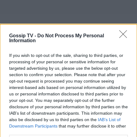
Gossip TV -
Do Not Process My Personal
Information
If you wish to opt-out of the sale, sharing to third parties, or
processing of your personal or sensitive information for
targeted advertising by us, please use the below opt-out
section to confirm your selection. Please note that after your
Πότε είχατε αναταράξεις στη ζωή σας;
opt-out request is processed you may continue seeing
interest-based ads based on personal information utilized by
«Πάντοτε, και τώρα. Υπάρχει ζωή χωρίς
us or personal information disclosed to third parties prior to
your opt-out. You may separately opt-out of the further
αναταράξεις; Αλλιώς δεν είναι ωραία η ζωή.
disclosure of your personal information by third parties on the
Ήταν πολλές οι αναταράξεις στη ζωή μου. Η
IAB’s list of downstream participants. This information may
πρώτη, μεγάλη και σεισμική, ήταν όταν
also be disclosed by us to third parties on the
IAB’s List of
Downstream Participants
that may further disclose it to other
αποφάσισα να σταματήσω το πανεπιστήμιο και
third parties.