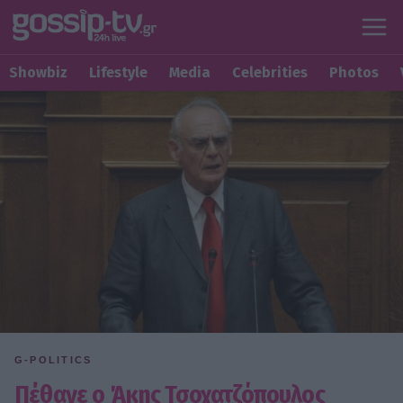
Showbiz
Lifestyle
Media
Celebrities
Photos
G-POLITICS
Πέθανε ο Άκης Τσοχατζόπουλος