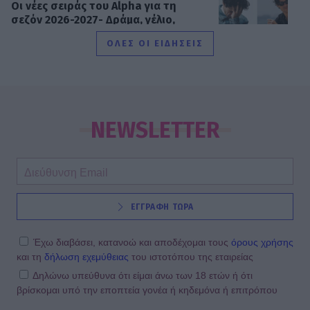
Οι νέες σειράς του Alpha για τη
σεζόν 2026-2027- Δράμα, γέλιο,
έρωτες
ΟΛΕΣ ΟΙ ΕΙΔΗΣΕΙΣ
SHOWBIZ
Σταματίνα Τσιμτσιλή: Το καλοκαίρι
δεν θα φορέσω ποτέ make up, δεν
NEWSLETTER
θα βαφτώ
MEDIA
ΕΓΓΡΑΦΗ ΤΩΡΑ
Το παιδί επιστρέφει!
Έχω διαβάσει, κατανοώ και αποδέχομαι τους
όρους χρήσης
και τη
δήλωση εχεμύθειας
του ιστοτόπου της εταιρείας
Δηλώνω υπεύθυνα ότι είμαι άνω των 18 ετών ή ότι
βρίσκομαι υπό την εποπτεία γονέα ή κηδεμόνα ή επιτρόπου
SHOWBIZ