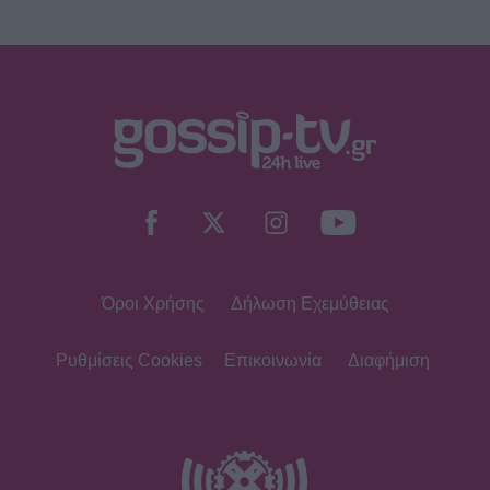
Μαρία Διακοπαναγιώτου: «Ένιωθα
δυστυχισμένη, ήμουν αγριεμένη,
έφερνα τον θυμό μου και στο σπίτι»
HOLLYWOOD
Τζένιφερ Άνιστον: Το μεγάλο fitness
λάθος και η προπόνηση που κάνει
και έχει αλλάξει το σώμα της
Όροι Χρήσης
Δήλωση Εχεμύθειας
SHOWBIZ
Χριστίνα Τσάφου: «Γερνάω, αλλά
από την άλλη είμαι και καλά μέσα
Ρυθμίσεις Cookies
Επικοινωνία
Διαφήμιση
μου»
MEDIA