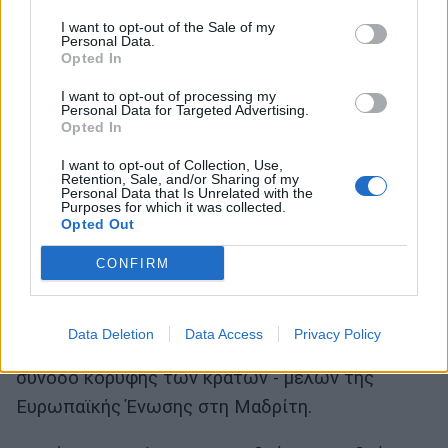
I want to opt-out of the Sale of my
Personal Data.
Opted In
I want to opt-out of processing my
Personal Data for Targeted Advertising.
Opted In
I want to opt-out of Collection, Use,
Retention, Sale, and/or Sharing of my
Personal Data that Is Unrelated with the
Purposes for which it was collected.
Opted Out
CONFIRM
Το 1995 ο Άκης Τσοχατζόπουλος διετέλεσε
αναπληρωτής πρωθυπουργός και με την
Data Deletion
Data Access
Privacy Policy
ιδιότητα αυτή εκπροσώπησε την Ελλάδα στη
σύνοδο κορυφής των κρατών - μελών της
Ευρωπαϊκής Ένωσης στη Μαδρίτη.