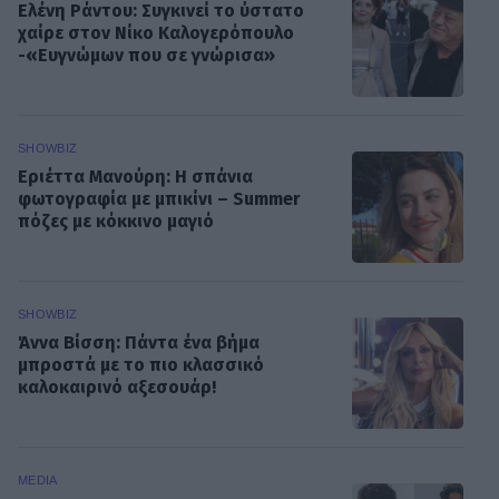
Ελένη Ράντου: Συγκινεί το ύστατο
χαίρε στον Νίκο Καλογερόπουλο
-«Ευγνώμων που σε γνώρισα»
SHOWBIZ
Εριέττα Μανούρη: Η σπάνια
φωτογραφία με μπικίνι – Summer
πόζες με κόκκινο μαγιό
SHOWBIZ
Άννα Βίσση: Πάντα ένα βήμα
μπροστά με το πιο κλασσικό
καλοκαιρινό αξεσουάρ!
MEDIA