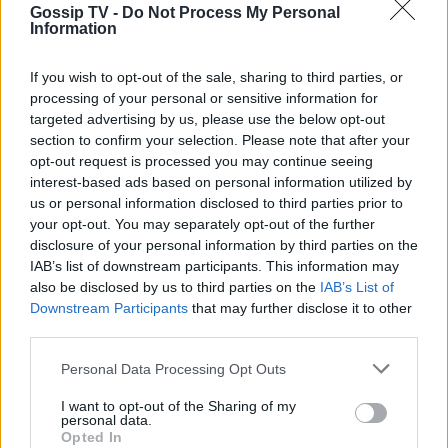
Gossip TV -
Do Not Process My Personal
Παπανδρέου και το 1970 έγινε μέλος του
Information
αντιδικτατορικού Πανελλήνιου
Απελευθερωτικού Κινήματος (ΠΑΚ). Υπήρξε από
If you wish to opt-out of the sale, sharing to third parties, or
processing of your personal or sensitive information for
τα ιδρυτικά στελέχη του ΠΑΣΟΚ. Από τότε
targeted advertising by us, please use the below opt-out
συμμετείχε για πολλά χρόνια στα εκτελεστικά
section to confirm your selection. Please note that after your
opt-out request is processed you may continue seeing
γραφεία του κόμματος. Την περίοδο 1990 - 1994
interest-based ads based on personal information utilized by
διετέλεσε γραμματέας της Κεντρικής Επιτροπής
us or personal information disclosed to third parties prior to
του ΠΑΣΟΚ, ενώ το 1995 εξελέγη αντιπρόεδρος
your opt-out. You may separately opt-out of the further
disclosure of your personal information by third parties on the
του Ευρωπαϊκού Σοσιαλιστικού Κόμματος.
IAB’s list of downstream participants. This information may
also be disclosed by us to third parties on the
IAB’s List of
Στις εκλογές του 1981 συμπεριλήφθηκε στο
Downstream Participants
that may further disclose it to other
ψηφοδέλτιο Επικρατείας του ΠΑΣΟΚ
third parties.
εκλεγόμενος βουλευτής. Από το 1985 έως και
Personal Data Processing Opt Outs
τις εκλογές του 2004 εκλεγόταν συνεχώς
I want to opt-out of the Sharing of my
βουλευτής στην Α' Θεσσαλονίκης.
personal data.
Opted In