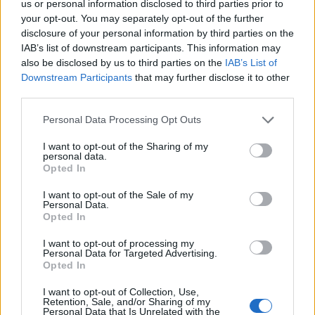
us or personal information disclosed to third parties prior to
SHOWBIZ
your opt-out. You may separately opt-out of the further
Διακοπές στη Μύκονο για την
disclosure of your personal information by third parties on the
Κατερίνα Παναγοπούλου –
IAB’s list of downstream participants. This information may
Ηλιοκαμένη και με σιλουέτα που
also be disclosed by us to third parties on the
IAB’s List of
εντυπωσιάζει
Downstream Participants
that may further disclose it to other
third parties.
SHOWBIZ
Personal Data Processing Opt Outs
Βασίλης Τσεκούρας – Γωγώ Μπαλή:
I want to opt-out of the Sharing of my
Γάμος για τους δυο δημοσιογράφους
personal data.
του Mega - Πότε παντρεύονται
Opted In
I want to opt-out of the Sale of my
Personal Data.
Opted In
SHOWBIZ
Παυλίνα Βουλγαράκη: Η μουσική
I want to opt-out of processing my
στιγμή με την κόρη της που
Personal Data for Targeted Advertising.
Opted In
ξεχώρισε – Η Ερωφίλη «κλέβει» την
παράσταση
I want to opt-out of Collection, Use,
Retention, Sale, and/or Sharing of my
Personal Data that Is Unrelated with the