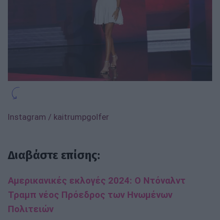
Instagram / kaitrumpgolfer
Διαβάστε επίσης:
Αμερικανικές εκλογές 2024: Ο Ντόναλντ
Τραμπ νέος Πρόεδρος των Ηνωμένων
Πολιτειών