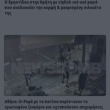
Η Χρηστίδου στην Κρήτη με stylish cut-out μαγιό
GOSSIP SPECIALS
που αναδεικνύει την κομψή & μαυρισμένη σιλουέτα
Σας μοιάζει η Σμαράγδα Καρύδη για
της
57 ετών; Και όμως! Τόσα κεράκια θα
έχει η τούρτα της σήμερα!
SHOWBIZ
Καλομοίρα: «Όταν κάνω δίαιτα, το
πρώτο πράγμα που κάνω...» - Δες
αναλυτικά τη συνταγή που
μοιράστηκε
MEDIA
Κανακαρά: Τι σημαίνει ο τίτλος της
νέας σειράς του Mega - Το ιδιαίτερο
έθιμο της Καρπάθου
Αθήνα: Οι Ρομά με τα πατίνια παρίσταναν τα
ερωτευμένα ζευγάρια και «χτυπούσαν» επιχειρήσεις