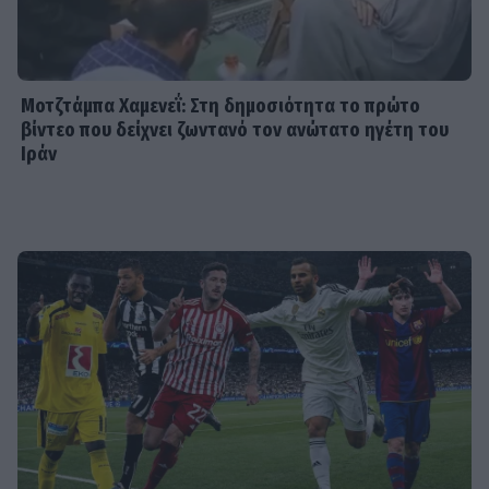
SHOWBIZ
Βαλαβάνη: Εντυπωσιακή σιλουέτα,
εφαρμοστό σικ φόρεμα και wet look
- Μαγνήτισε όλα τα βλέμματα
Μοτζτάμπα Χαμενεΐ: Στη δημοσιότητα το πρώτο
βίντεο που δείχνει ζωντανό τον ανώτατο ηγέτη του
Ιράν
SHOWBIZ
Σταματίνα Τσιμτσιλή: Η εξόρμηση
για ψάρεμα στην Πάρο με τον Θέμη
Σοφό και τον γιο τους
MEDIA
Τηλεθέαση – Το Σόι σου: «Σαρώνει»
ακόμη και στις επαναλήψεις –
Αντίστροφη μέτρηση για τον νέο
κύκλο