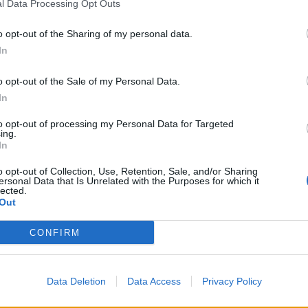
l Data Processing Opt Outs
ήκη ως προτιμώμενη πηγή
o opt-out of the Sharing of my personal data.
α αποτελέσματα Google
In
o opt-out of the Sale of my Personal Data.
 επεμβάσεις στα μάτια, στο στήθος μέχρι και στα
In
to opt-out of processing my Personal Data for Targeted
.gr
ing.
In
o opt-out of Collection, Use, Retention, Sale, and/or Sharing
ersonal Data that Is Unrelated with the Purposes for which it
lected.
Out
ική κούκλα
CONFIRM
Data Deletion
Data Access
Privacy Policy