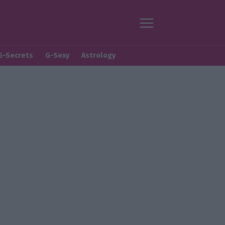
G-Secrets
G-Sexy
Astrology