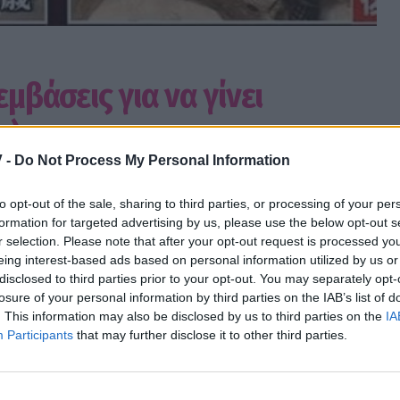
μβάσεις για να γίνει
s)
 -
Do Not Process My Personal Information
to opt-out of the sale, sharing to third parties, or processing of your per
formation for targeted advertising by us, please use the below opt-out s
r selection. Please note that after your opt-out request is processed y
eing interest-based ads based on personal information utilized by us or
disclosed to third parties prior to your opt-out. You may separately opt-
losure of your personal information by third parties on the IAB’s list of
ει κάνει το μοντέλο από την Ιαπωνία ονόματι
. This information may also be disclosed by us to third parties on the
IA
Participants
that may further disclose it to other third parties.
ιάσει σε γαλλική κούκλα.
ssip TV όταν αναζητάς ειδήσεις στην Google