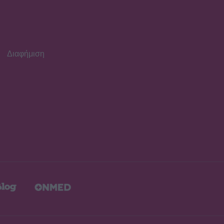
Daphne Lawrence: «Το
πρώτο μου τραγούδι το
έγραψα όταν πήγαινα Ε’
Δημοτικού¬
Διαφήμιση
MEDIA
Μπαμπά σ’ αγαπώ - Ελένη
Σακκά: Η Μαίρη δεν
λειτουργεί συνειδητά για να
δημιουργεί χάος
MEDIA
Έλλη Κασόλη: «Έχω τη
φιλοσοφία του
«στρατιώτη»
MEDIA
Για Σένα: Γνωρίστε την
οικογένεια Ηλιάδη – Εκεί