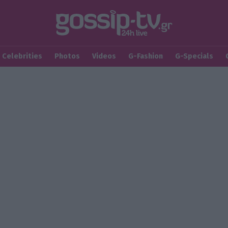
Celebrities
Photos
Videos
G-Fashion
G-Specials