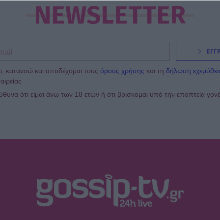
NEWSLETTER
ΕΓΓ
ι, κατανοώ και αποδέχομαι τους
όρους χρήσης
και τη
δήλωση εχεμύθει
αιρείας
υνα ότι είμαι άνω των 18 ετών ή ότι βρίσκομαι υπό την εποπτεία γον