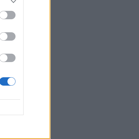
και πού βρίσκεται σήμερα η
πρώτη παρουσιάστρια του
«Ok» στο MAD
SHOWBIZ
Ρίκα Διαλυνά: Η διεθνής
Ελληνίδα που κατέκτησε τα
πλατό, τα καλλιστεία και τις
καρδιές μας
GOSSIP SPECIALS
8 Αυγούστου 2017: Σαν
σήμερα σίγησε η βελούδινη
φωνή της Αρλέτας
MEDIA
Γιώργος Κουβαράς: «Θα
παραμείνω δημοσιογράφος
που τραγουδάει...» - Η
συνεργασία με τον