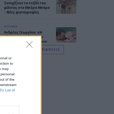
Συνεχίζουν το ταξίδι του
μέλιτος στα Μπόρα Μπόρα
- Νέες φωτογραφίες
SHOWBIZ
Ανδρέας Γεωργίου: «Η
γέννηση της κόρης μου
άλλαξε ριζικά τη ζωή μου
και με αναδιαμόρφωσε ως
ΟΛΕΣ ΟΙ ΕΙΔΗΣΕΙΣ
άνθρωπο»
sonal or
ection to
GOSSIP SPECIALS
ou may
Δημήτρης Παπαμιχαήλ: Ο
 personal
έρωτας, οι ρόλοι και οι
out of the
πληγές του ανθρώπου
πίσω από τον μεγάλο
 downstream
πρωταγωνιστή
B’s List of
SHOWBIZ
Μάντυ Λάμπου: Πώς είναι