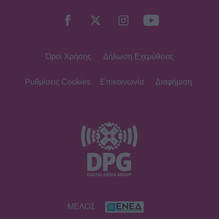
τραγούδι το έγραψα όταν πήγαινα Ε’
Δημοτικού¬
Όροι Χρήσης
Δήλωση Εχεμύθειας
MEDIA
Μπαμπά σ’ αγαπώ - Ελένη Σακκά: Η
Μαίρη δεν λειτουργεί συνειδητά για
Ρυθμίσεις Cookies
Επικοινωνία
Διαφήμιση
να δημιουργεί χάος
MEDIA
Έλλη Κασόλη: «Έχω τη φιλοσοφία
του «στρατιώτη»
MEDIA
ΜΕΛΟΣ
Για Σένα: Γνωρίστε την οικογένεια