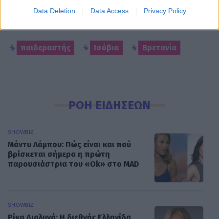
Data Deletion
Data Access
Privacy Policy
παιδεραστής
Ισόβια
Βρετανία
ΡΟΗ ΕΙΔΗΣΕΩΝ
SHOWBIZ
Μάντυ Λάμπου: Πώς είναι και πού
βρίσκεται σήμερα η πρώτη
παρουσιάστρια του «Ok» στο MAD
SHOWBIZ
Ρίκα Διαλυνά: Η διεθνής Ελληνίδα