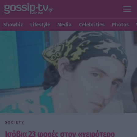
Showbiz
Lifestyle
Media
Celebrities
Photos
SOCIETY
Ισόβια 23 φορές στον «χειρότερο