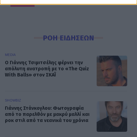
χταπόδι
ΡΟΗ ΕΙΔΗΣΕΩΝ
MEDIA
Ο Γιάννης Τσιμιτσέλης φέρνει την
απόλυτη ανατροπή με το «The Quiz
With Balls» στον ΣΚΑΪ
SHOWBIZ
Γιάννης Στάνκογλου: Φωτογραφία
από το παρελθόν με μακρύ μαλλί και
ροκ στιλ από τα νεανικά του χρόνια