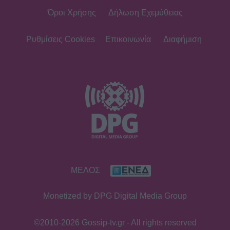
Όροι Χρήσης
Δήλωση Εχεμύθειας
MEDIA
Μιχάλης Λεβεντογιάννης - Μιχαήλ
Ταμπακάκης: Σμίγουν ξανά
Ρυθμίσεις Cookies
Επικοινωνία
Διαφήμιση
τηλεοπτικά στη νέα σειρά «Χαμένα
Μονοπάτια»
MEDIA
Σπιλιάδες Spoiler: Τη θεωρούν νεκρή
και της κλέβει τη ζωή! Η αδίστακτη
προδοσία της κολλητής της
EXODOS
ΜΕΛΟΣ
Φωτοπούλου- Ρουμελιώτη-
Ντούρος: Το χειμώνα στο θέατρο
Monetized by DPG Digital Media Group
Άνεσις
©2010-2026 Gossip-tv.gr - All rights reserved