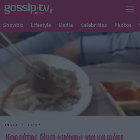
Showbiz
Lifestyle
Media
Celebrities
Photos
INSIDE STORIES
Κορεάτης δίνει «μάχη» για να φάει