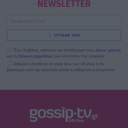
Σβιτάιλο – Η ακτινογραφία & το
NEWSLETTER
μήνυμα: «Θα σηκωθώ πιο δυνατός»
SHOWBIZ
ΕΓΓΡΑΦΗ ΤΩΡΑ
Βαρύ πένθος για τη συνεργάτιδα της
Καινούργιου, Μαρία Βλάχου – Το
μήνυμα της παρουσιάστριας
Έχω διαβάσει, κατανοώ και αποδέχομαι τους
όρους χρήσης
και τη
δήλωση εχεμύθειας
του ιστοτόπου της εταιρείας
Δηλώνω υπεύθυνα ότι είμαι άνω των 18 ετών ή ότι
βρίσκομαι υπό την εποπτεία γονέα ή κηδεμόνα ή επιτρόπου
SHOWBIZ
Λένα Παπαληγούρα για Άκη Πάντο:
«Ο γάμος μας είναι πολύ καλύτερος
απ’ ό,τι είχα φανταστεί»
SHOWBIZ
Θα αναγνώριζες την Εβελίνα