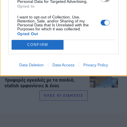
ο νους σου ποιο παραδοσιακό
Personal Data for Targeted Advertising.
Opted In
φαγητό την ενθουσίασε!
I want to opt-out of Collection, Use,
Retention, Sale, and/or Sharing of my
Personal Data that Is Unrelated with the
Purposes for which it was collected.
SHOWBIZ
Opted Out
Ελένη Μενεγάκη: Η viral εμφάνιση
στο Φισκάρδο, το γεύμα με τον
CONFIRM
Παντζόπουλο & η ανάρτηση στα
social
Data Deletion
Data Access
Privacy Policy
SHOWBIZ
Τρυφερές αγκαλιές με τα παιδιά,
stylish εμφανίσεις & ένας
απολαυστικός Αύγουστος για Νίκα -
ΟΛΕΣ ΟΙ ΕΙΔΗΣΕΙΣ
Αργυρό
SHOWBIZ
Ατύχημα στις διακοπές για τον Ιβάν