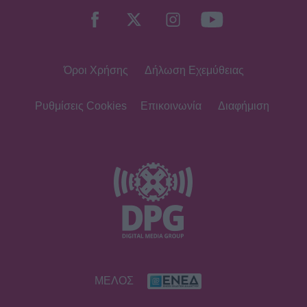
Παπούλια σε αυτή τη φωτογραφία; Η
ανάρτηση και το μήνυμα με
αποδέκτες
Όροι Χρήσης
Δήλωση Εχεμύθειας
SHOWBIZ
Οικονομάκου: To fashion souvenir
από τα Bora Bora - H χειροποίητη
Ρυθμίσεις Cookies
Επικοινωνία
Διαφήμιση
τσάντα από φύλλα που θα ζηλέψεις
SHOWBIZ
Summer vibes για τη Δανάη Μπάρκα
– Το πολύχρωμο look που ξεχώρισε
σε καλοκαιρινό πάρτι
SHOWBIZ
ΜΕΛΟΣ
Η Βάλια Χατζηθεοδώρου μαγνητίζει