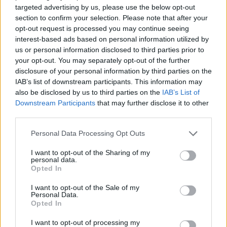
targeted advertising by us, please use the below opt-out
section to confirm your selection. Please note that after your
opt-out request is processed you may continue seeing
interest-based ads based on personal information utilized by
Pampers
us or personal information disclosed to third parties prior to
your opt-out. You may separately opt-out of the further
disclosure of your personal information by third parties on the
IAB’s list of downstream participants. This information may
also be disclosed by us to third parties on the
IAB’s List of
ΡΟΗ ΕΙΔΗΣΕΩΝ
Downstream Participants
that may further disclose it to other
third parties.
SHOWBIZ
Personal Data Processing Opt Outs
Η Σία Κοσιώνη επενδύει στη
I want to opt-out of the Sharing of my
βερμούδα – Η βόλτα στο κέντρο της
personal data.
πόλης με chic casual look που
Opted In
ξεχώρισε
I want to opt-out of the Sale of my
Personal Data.
Opted In
SHOWBIZ
Φαίη Σκορδά: Στη Νάξο και δεν πάει
I want to opt-out of processing my