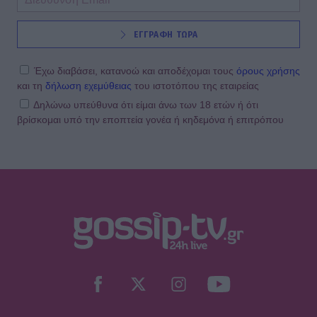
ΕΓΓΡΑΦΗ ΤΩΡΑ
Έχω διαβάσει, κατανοώ και αποδέχομαι τους
όρους χρήσης
και τη
δήλωση εχεμύθειας
του ιστοτόπου της εταιρείας
Δηλώνω υπεύθυνα ότι είμαι άνω των 18 ετών ή ότι
βρίσκομαι υπό την εποπτεία γονέα ή κηδεμόνα ή επιτρόπου