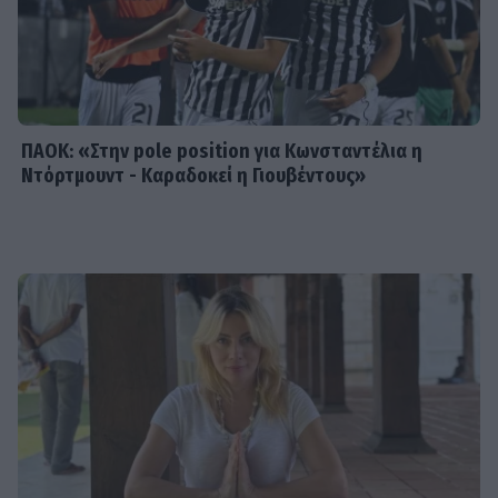
SHOWBIZ
Λασκαράκη – Σουλτάτος: Οι γεμάτες
έρωτα και χιούμορ καλοκαιρινές
διακοπές τους στην πανέμορφη
Κρήτη
ΠΑΟΚ: «Στην pole position για Κωνσταντέλια η
Ντόρτμουντ - Καραδοκεί η Γιουβέντους»