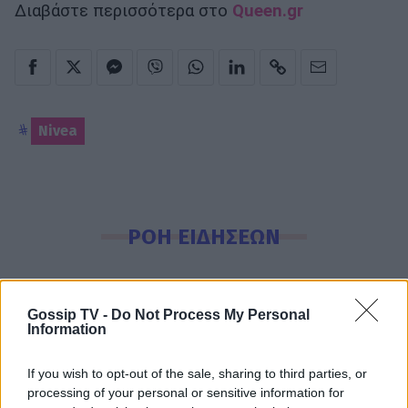
Διαβάστε περισσότερα στο
Queen.gr
Nivea
ΡΟΗ ΕΙΔΗΣΕΩΝ
SHOWBIZ
Εριέττα Μανούρη: Η σπάνια
Gossip TV -
Do Not Process My Personal
φωτογραφία με μπικίνι – Summer
Information
πόζες με κόκκινο μαγιό
If you wish to opt-out of the sale, sharing to third parties, or
processing of your personal or sensitive information for