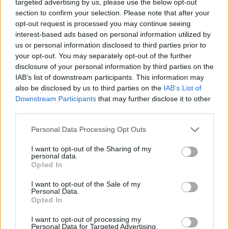
targeted advertising by us, please use the below opt-out
SHOWBIZ
section to confirm your selection. Please note that after your
Άννα Βίσση: Πάντα ένα βήμα
opt-out request is processed you may continue seeing
μπροστά με το πιο κλασσικό
interest-based ads based on personal information utilized by
καλοκαιρινό αξεσουάρ!
us or personal information disclosed to third parties prior to
your opt-out. You may separately opt-out of the further
disclosure of your personal information by third parties on the
IAB’s list of downstream participants. This information may
MEDIA
also be disclosed by us to third parties on the
IAB’s List of
Οι νέες σειράς του Alpha για τη
Downstream Participants
that may further disclose it to other
σεζόν 2026-2027- Δράμα, γέλιο,
third parties.
έρωτες
Personal Data Processing Opt Outs
I want to opt-out of the Sharing of my
personal data.
SHOWBIZ
Opted In
Σταματίνα Τσιμτσιλή: Το καλοκαίρι
δεν θα φορέσω ποτέ make up, δεν
I want to opt-out of the Sale of my
Personal Data.
θα βαφτώ
Opted In
ΟΛΕΣ ΟΙ ΕΙΔΗΣΕΙΣ
I want to opt-out of processing my
Personal Data for Targeted Advertising.