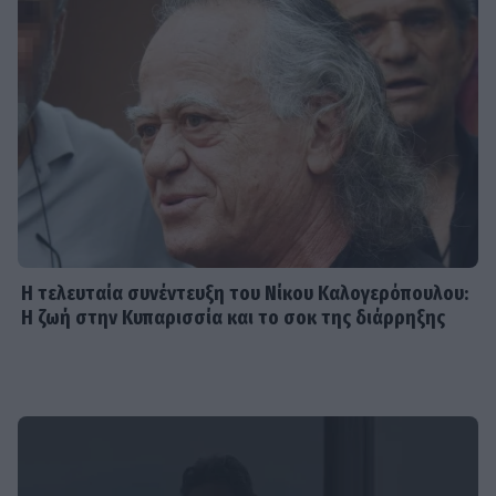
SHOWBIZ
Κ. Παπακωστοπούλου:
«Μεγαλώνοντας οι προτεραιότητές
μου άλλαξαν, θέλω να κρατάω
καθαρή την ψυχή μου»
SHOWBIZ
Αναστασοπούλου-Πανόπουλος: Το
viral βίντεο από τις διακοπές τους
και η δυνατή φιλία ετών
Η τελευταία συνέντευξη του Νίκου Καλογερόπουλου:
Η ζωή στην Κυπαρισσία και το σοκ της διάρρηξης
SHOWBIZ
Η τελευταία συνέντευξη του Νίκου
Καλογερόπουλου: Η ζωή στην
Κυπαρισσία και το σοκ της
διάρρηξης