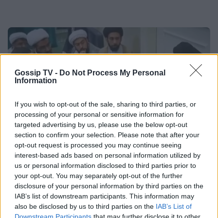
του ζευγαριού
SHOWBIZ
Διακοπές στη Μύκονο για την
Κατερίνα Παναγοπούλου –
Gossip TV -
Do Not Process My Personal
Ηλιοκαμένη και με σιλουέτα που
Information
εντυπωσιάζει
If you wish to opt-out of the sale, sharing to third parties, or
processing of your personal or sensitive information for
SHOWBIZ
targeted advertising by us, please use the below opt-out
Βασίλης Τσεκούρας – Γωγώ Μπαλή:
section to confirm your selection. Please note that after your
Γάμος για τους δυο δημοσιογράφους
opt-out request is processed you may continue seeing
του Mega - Πότε παντρεύονται
interest-based ads based on personal information utilized by
Μοτζτάμπα Χαμενεΐ: Στη δημοσιότητα το πρώτο
us or personal information disclosed to third parties prior to
βίντεο που δείχνει ζωντανό τον ανώτατο ηγέτη του
your opt-out. You may separately opt-out of the further
Ιράν
disclosure of your personal information by third parties on the
SHOWBIZ
IAB’s list of downstream participants. This information may
Παυλίνα Βουλγαράκη: Η μουσική
also be disclosed by us to third parties on the
IAB’s List of
στιγμή με την κόρη της που
Downstream Participants
that may further disclose it to other