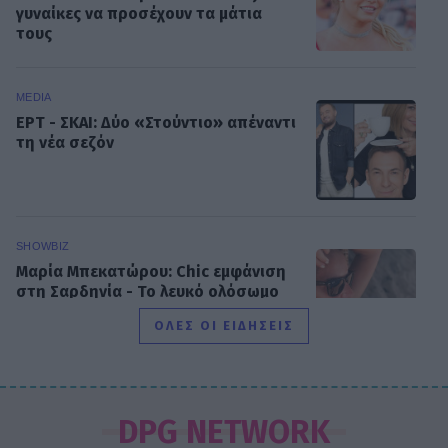
γυναίκες να προσέχουν τα μάτια
τους
MEDIA
ΕΡΤ - ΣΚΑΙ: Δύο «Στούντιο» απέναντι
τη νέα σεζόν
SHOWBIZ
Μαρία Μπεκατώρου: Chic εμφάνιση
στη Σαρδηνία - Το λευκό ολόσωμο
μαγιό της με το ιδιαίτερο κέντημα
ΟΛΕΣ ΟΙ ΕΙΔΗΣΕΙΣ
HOLLYWOOD
Χωρισμός μετά από οκτώ χρόνια
DPG NETWORK
γάμου! Η ανακοίνωση και η επιθυμία