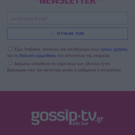
NEWSLETTER
ΕΓΓΡΑΦΗ ΤΩΡΑ
Έχω διαβάσει, κατανοώ και αποδέχομαι τους
όρους χρήσης
και τη
δήλωση εχεμύθειας
του ιστοτόπου της εταιρείας
Δηλώνω υπεύθυνα ότι είμαι άνω των 18 ετών ή ότι
βρίσκομαι υπό την εποπτεία γονέα ή κηδεμόνα ή επιτρόπου