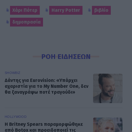
Χάρι Πότερ
Harry Potter
βιβλίο
δημοπρασία
ΡΟΗ ΕΙΔΗΣΕΩΝ
SHOWBIZ
Δάντης για Eurovision: «Υπάρχει
αχαριστία για το My Number One, δεν
θα ξαναγράψω ποτέ τραγούδι»
HOLLYWOOD
Η Britney Spears παραμορφώθηκε
από Botox και προειδοποιεί τις