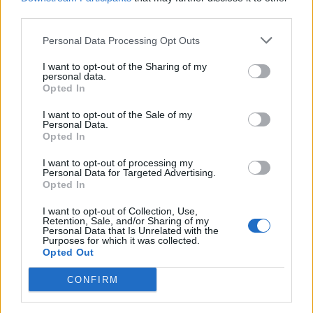
ξεχώρισε – Η Ερωφίλη «κλέβει» την
third parties.
παράσταση
Personal Data Processing Opt Outs
I want to opt-out of the Sharing of my
SHOWBIZ
personal data.
«Ευλογία τα παιδιά» - Η σπάνια
Opted In
φωτό του Γονίδη με την μικρή του
κόρη! Μαζί στο τιμόνι της βάρκας
I want to opt-out of the Sale of my
Personal Data.
Opted In
I want to opt-out of processing my
SHOWBIZ
Personal Data for Targeted Advertising.
Opted In
Ευγενία Σαμαρά: Μαγικές εικόνες από
Οι παικταράδες που δεν έγιναν ποτέ οι θρύλοι που
ψηλά – Η πτήση με αερόστατο στο
I want to opt-out of Collection, Use,
περιμέναμε
Μεξικό
Retention, Sale, and/or Sharing of my
Personal Data that Is Unrelated with the
Purposes for which it was collected.
Opted Out
SHOWBIZ
CONFIRM
Η Χρηστίδου στην Κρήτη με stylish
cut-out μαγιό που αναδεικνύει την