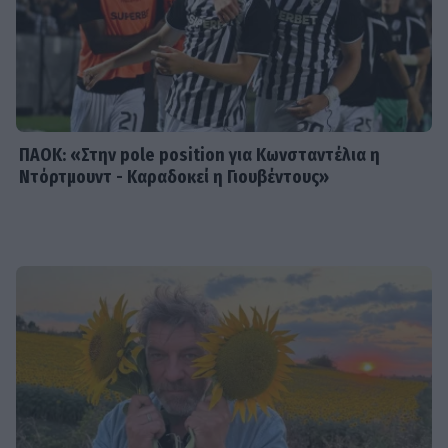
ο «τέλειος» γάμος
ΠΑΟΚ: «Στην pole position για Κωνσταντέλια η
Ντόρτμουντ - Καραδοκεί η Γιουβέντους»