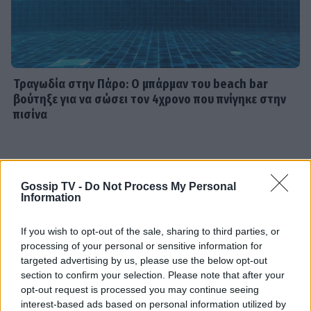
SHOWBIZ
Τσουβέλας: Η σχέση με την Εύα και η
δημόσια υπεράσπισή της από τους
haters - «Θα το έκανα 500 φορές»
Τραγωδία στην Πάρο: Ο μπάρμαν του beach bar
βούτηξε για να σώσει τον 4χρονο που πνίγηκε στην
πισίνα
SHOWBIZ
Καληφώνη - Μάστορας: Μαζί στην
Πάρο, χωριστά στα social - Οι νέες
αναρτήσεις
Gossip TV -
Do Not Process My Personal
Information
If you wish to opt-out of the sale, sharing to third parties, or
SHOWBIZ
processing of your personal or sensitive information for
Μελέτης Ηλίας: Τα δέκα χρόνια
targeted advertising by us, please use the below opt-out
ψυχοθεραπείας, τα πρωτοσέλιδα και
section to confirm your selection. Please note that after your
ο «τέλειος» γάμος
opt-out request is processed you may continue seeing
interest-based ads based on personal information utilized by