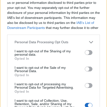
us or personal information disclosed to third parties prior to
your opt-out. You may separately opt-out of the further
GOSSIP SPECIALS
disclosure of your personal information by third parties on the
Σας μοιάζει η Σμαράγδα Καρύδη για
IAB’s list of downstream participants. This information may
Οι παικταράδες που δεν έγιναν ποτέ οι θρύλοι που
57 ετών; Και όμως! Τόσα κεράκια θα
also be disclosed by us to third parties on the
IAB’s List of
περιμέναμε
έχει η τούρτα της σήμερα!
Downstream Participants
that may further disclose it to other
third parties.
Personal Data Processing Opt Outs
SHOWBIZ
Καλομοίρα: «Όταν κάνω δίαιτα, το
I want to opt-out of the Sharing of my
personal data.
πρώτο πράγμα που κάνω...» - Δες
Opted In
αναλυτικά τη συνταγή που
μοιράστηκε
I want to opt-out of the Sale of my
Personal Data.
Opted In
MEDIA
I want to opt-out of processing my
Κανακαρά: Τι σημαίνει ο τίτλος της
Personal Data for Targeted Advertising.
νέας σειράς του Mega - Το ιδιαίτερο
Opted In
έθιμο της Καρπάθου
I want to opt-out of Collection, Use,
Retention, Sale, and/or Sharing of my