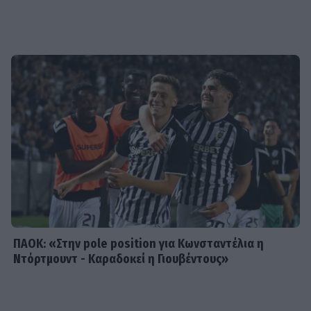
SHOWBIZ
Γεράσιμος Γεννατάς: «Ζούμε σε μια
εποχή που ντροπιάζει το ανθρώπινο
πλάσμα»
SHOWBIZ
Μαρία Ηλιάκη: Το makeup των
διακοπών, η αμφιβολία & η
αντίδραση στην απάντηση του
Στέλιου Μανουσάκη
ΠΑΟΚ: «Στην pole position για Κωνσταντέλια η
Ντόρτμουντ - Καραδοκεί η Γιουβέντους»