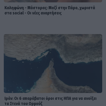
Καληφώνη - Μάστορας: Μαζί στην Πάρο, χωριστά
MEDIA
στα social - Οι νέες αναρτήσεις
Δύο μαύρα πουκάμισα spoiler: Η
άφιξη της Μαρκέλλας φέρνει κι ένα
θαμμένο μυστικό από την Κρήτη
SHOWBIZ
Βανέσα Αδαμοπούλου: «Η φήμη
χρειάζεται σιωπή»
MEDIA
Κρίνο και Αγκάθι Spoiler: Η νύφη-
δολοφόνος! Το νυφικό με το
κρυμμένο μαχαίρι και η αιματηρή
Ιράν: Οι 6 απαράβατοι όροι στις ΗΠΑ για να ανοίξει
εκδίκηση
τα Στενά του Ορμούζ