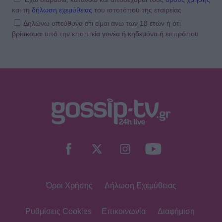
και τη
δήλωση εχεμύθειας
του ιστοτόπου της εταιρείας
Δηλώνω υπεύθυνα ότι είμαι άνω των 18 ετών ή ότι
βρίσκομαι υπό την εποπτεία γονέα ή κηδεμόνα ή επιτρόπου
INSIDE STORIES
ΠΑΜΕ ΣΤΟΙΧΗΜΑ: Περισσότερα από
95 εκατομμύρια ευρώ σε κέρδη
μοίρασε τον Ιούλιο
SHOWBIZ
Χρηστίδου: Με το απόλυτο little
black dress και πάει το summer
elegance σε άλλο επίπεδο
Όροι Χρήσης
Δήλωση Εχεμύθειας
SHOWBIZ
Ο Λάμπρος Κωνσταντάρας έχει
γενέθλια και η Έλενα Τσαγκρινού του
Ρυθμίσεις Cookies
Επικοινωνία
Διαφήμιση
εύχεται δημόσια