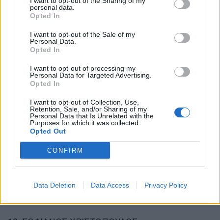
I want to opt-out of the Sharing of my
personal data.
3. ΕΙΡΗΝΗ ΛΑΓΟΥ
Opted In
4. ΠΑΤΡΙΣΙΑ ΛΑΣΚΑΡΗ
I want to opt-out of the Sale of my
Personal Data.
Opted In
5. ΚΑΛΛΙΟΠΗ ΠΕΤΡΟΠΟΥΛΟΥ
I want to opt-out of processing my
Personal Data for Targeted Advertising.
6. ΛΟΥΚΙΑ ΣΠΑΘΗ
Opted In
I want to opt-out of Collection, Use,
7. ΓΙΑΝΝΗΣ ΔΙΟΝΥΣΟΠΟΥΛΟΣ
Retention, Sale, and/or Sharing of my
Personal Data that Is Unrelated with the
Purposes for which it was collected.
8. ΑΝΑΣΤΑΣΙΑ ΑΝΤΩΝΑΚΗ
Opted Out
9. ΓΙΑΝΝΗΣ ΤΖΙΜΠΙΜΠΑΚΗΣ
CONFIRM
10. ANNA ΗΣΑΙΑ
Data Deletion
Data Access
Privacy Policy
11. ΑΙΜΙΛΙΑ ΔΟΥΒΡΗ