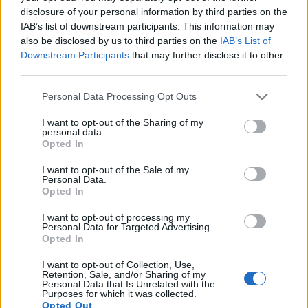
disclosure of your personal information by third parties on the
Πολιτισμού «Αθηναΐς». Το live τους θα γίνει την
IAB’s list of downstream participants. This information may
Παρασκευή 14 Οκτωβρίου.
also be disclosed by us to third parties on the
IAB’s List of
Downstream Participants
that may further disclose it to other
third parties.
Personal Data Processing Opt Outs
I want to opt-out of the Sharing of my
Δημήτρης Ψαριανός
εμφανίσεις
personal data.
Opted In
I want to opt-out of the Sale of my
Παιχνίδι από παντού στη Novibet με
Personal Data.
το νέο Mobile App
Opted In
I want to opt-out of processing my
Personal Data for Targeted Advertising.
Opted In
ΡΟΗ ΕΙΔΗΣΕΩΝ
I want to opt-out of Collection, Use,
Retention, Sale, and/or Sharing of my
Personal Data that Is Unrelated with the
Purposes for which it was collected.
SHOWBIZ
Opted Out