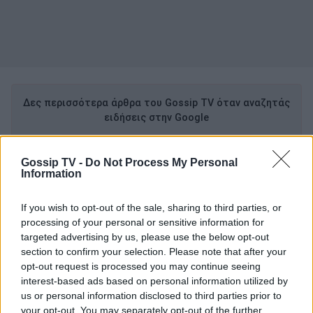
Δες περισσότερα άρθρα του Gossip TV όταν αναζητάς
ειδήσεις στην Google
Προσθήκη ως προτιμώμενη πηγή
στα αποτελέσματα Google
Gossip TV -
Do Not Process My Personal
Information
Ο μεγάλος ερωτικός τραγουδιστής, η
If you wish to opt-out of the sale, sharing to third parties, or
processing of your personal or sensitive information for
αφοσιωμένη Μαρούλα Κασκαβέλη και ο
targeted advertising by us, please use the below opt-out
ονειροταξιδευτής συνθέτης της καρδιάς μας
section to confirm your selection. Please note that after your
Σάκης Τσιλίκης υποδέχονται το κοινό σε μια
opt-out request is processed you may continue seeing
interest-based ads based on personal information utilized by
βραδιά για ακροατές με αυτιά στη
us or personal information disclosed to third parties prior to
μουσικοθεατρική σκηνή του Πολυχώρου
your opt-out. You may separately opt-out of the further