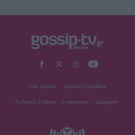
Η «άλλη» Νάουσα της Σταματίνας
Τσιμτσιλή! Παράδοση, πίστη και
ξεχωριστές στιγμές στην Πάρο
SHOWBIZ
Γιώργος Παράσχος: Το χαμόγελο
δύναμης μέσα από το νοσοκομείο –
«Πάμε για νέα θεραπεία»
Όροι Χρήσης
Δήλωση Εχεμύθειας
SHOWBIZ
Ιταλική φινέτσα για τη Μαρία
Μπεκατώρου! Με το απόλυτο λευκό
Ρυθμίσεις Cookies
Επικοινωνία
Διαφήμιση
σύνολο και ψάθινο καπέλο στη
Σαρδηνία
MEDIA