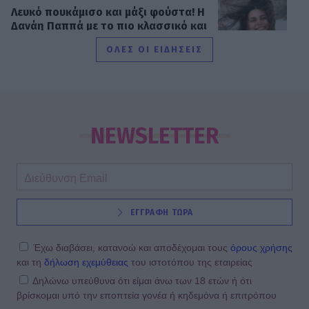
Λευκό πουκάμισο και μάξι φούστα! Η
Δανάη Παππά με το πιο κλασσικό και
αξεπέραστο σύνολο
ΟΛΕΣ ΟΙ ΕΙΔΗΣΕΙΣ
MEDIA
Νόμοι της καρδιάς - Η συνάντηση
Γιλντιρίμ & Μπορά αποκαλύπτει την
NEWSLETTER
αλήθεια
INSIDE STORIES
ΕΓΓΡΑΦΗ ΤΩΡΑ
Βαριές καμπάνες για 4 συλληφθέντες
σε στέκι παράνομου τζόγου στη
Θεσσαλονίκη
Έχω διαβάσει, κατανοώ και αποδέχομαι τους
όρους χρήσης
και τη
δήλωση εχεμύθειας
του ιστοτόπου της εταιρείας
Δηλώνω υπεύθυνα ότι είμαι άνω των 18 ετών ή ότι
βρίσκομαι υπό την εποπτεία γονέα ή κηδεμόνα ή επιτρόπου
SHOWBIZ